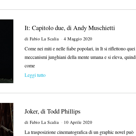
It: Capitolo due, di Andy Muschietti
di
Fabio La Scalia
4 Maggio 2020
8
M
Come nei miti e nelle fiabe popolari, in It si riflettono quei
a
meccanismi junghiani della mente umana e si eleva, quindi
g
g
come
i
Leggi tutto
o
2
0
2
0
Joker, di Todd Phillips
di
Fabio La Scalia
10 Aprile 2020
La trasposizione cinematografica di un graphic novel può