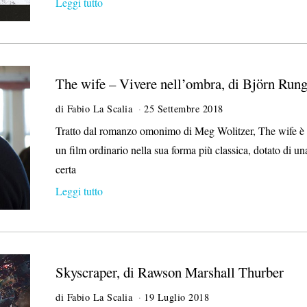
Leggi tutto
b
r
e
2
0
1
The wife – Vivere nell’ombra, di Björn Run
8
di
Fabio La Scalia
25 Settembre 2018
2
O
Tratto dal romanzo omonimo di Meg Wolitzer, The wife è
t
un film ordinario nella sua forma più classica, dotato di un
t
o
certa
b
Leggi tutto
r
e
2
0
1
8
Skyscraper, di Rawson Marshall Thurber
di
Fabio La Scalia
19 Luglio 2018
2