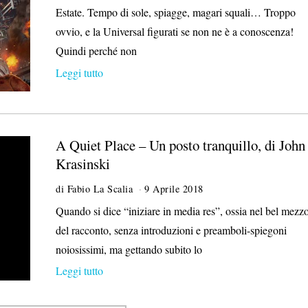
9
Estate. Tempo di sole, spiagge, magari squali… Troppo
L
ovvio, e la Universal figurati se non ne è a conoscenza!
u
g
Quindi perché non
l
Leggi tutto
i
o
2
0
1
8
A Quiet Place – Un posto tranquillo, di John
Krasinski
di
Fabio La Scalia
9 Aprile 2018
5
O
Quando si dice “iniziare in media res”, ossia nel bel mezz
t
del racconto, senza introduzioni e preamboli-spiegoni
t
o
noiosissimi, ma gettando subito lo
b
Leggi tutto
r
e
2