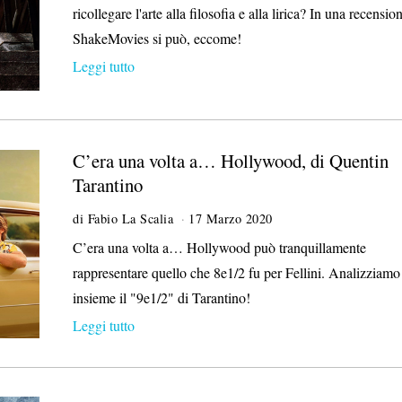
ricollegare l'arte alla filosofia e alla lirica? In una recensio
ShakeMovies si può, eccome!
Leggi tutto
C’era una volta a… Hollywood, di Quentin
Tarantino
di
Fabio La Scalia
17 Marzo 2020
2
8
C’era una volta a… Hollywood può tranquillamente
O
rappresentare quello che 8e1/2 fu per Fellini. Analizziamo
t
t
insieme il "9e1/2" di Tarantino!
o
Leggi tutto
b
r
e
2
0