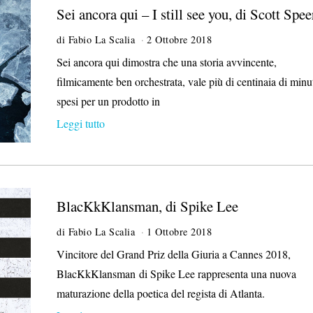
2
Sei ancora qui – I still see you, di Scott Spee
0
di
Fabio La Scalia
2 Ottobre 2018
2
9
Sei ancora qui dimostra che una storia avvincente,
O
filmicamente ben orchestrata, vale più di centinaia di minu
t
t
spesi per un prodotto in
o
Leggi tutto
b
r
e
2
0
1
BlacKkKlansman, di Spike Lee
8
di
Fabio La Scalia
1 Ottobre 2018
2
9
Vincitore del Grand Priz della Giuria a Cannes 2018,
O
BlacKkKlansman di Spike Lee rappresenta una nuova
t
t
maturazione della poetica del regista di Atlanta.
o