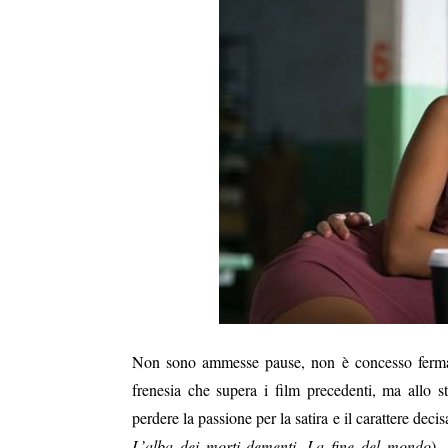
Non sono ammesse pause, non è concesso fermars
frenesia che supera i film precedenti, ma allo st
perdere la passione per la satira e il carattere dec
L’alba dei morti dementi, La fine del mondo
),