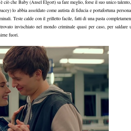
 è ciò che Baby (Ansel Elgort) sa fare meglio, forse il suo unico talento,
e
cey) lo abbia assoldato come autista di fiducia e portafortuna persona
2
0
inali. Teste calde con il grilletto facile, fatti di una pasta completamen
1
trovato invischiato nel mondo criminale quasi per caso, per saldare 
7
irne fuori.