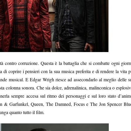
ità contro corruzione. Questa è la battaglia che si combatte ogni gior
ta di coprire i pensieri con la sua musica preferita e di rendere la vita p
rande musical. E Edgar Wrigh riesce ad assecondarlo al meglio delle s
ta colonna sonora. Che sia dolce, adrenalinica, malinconica o esplosiv
nerla sempre accesa sul ritmo dei personaggi e sul loro stato d’anim
on & Garfunkel, Queen, The Damned, Focus e The Jon Spencer Blu
unga quanto tutto il film.