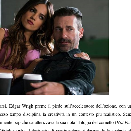
i. Edgar Wrigh preme il piede sull’acceleratore dell’azione, con u
esso tempo disciplina la creatività in un contesto più realistico. Sen
isamente pop che caratterizzava la sua nota Trilogia del cornetto (
Hot Fuz
 Wrigh mostra il desiderio di sperimentare, riplasmando la materia c