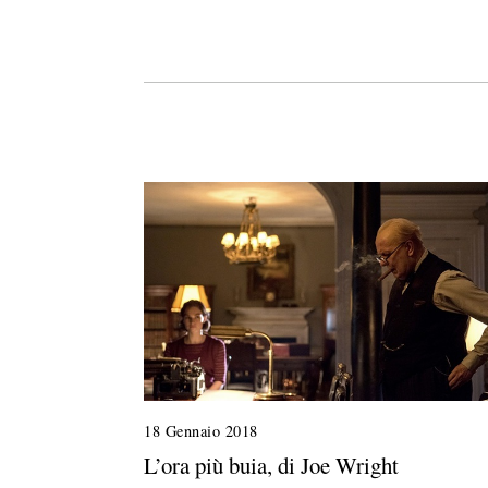
18 Gennaio 2018
2
8
L’ora più buia, di Joe Wright
G