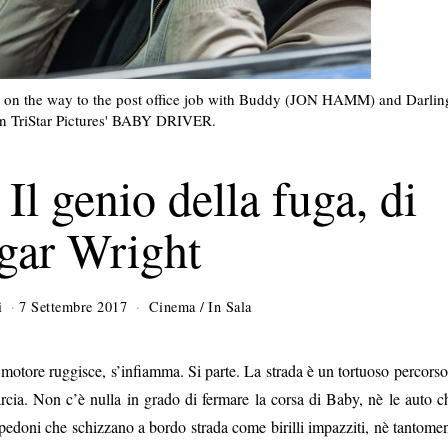
 the way to the post office job with Buddy (JON HAMM) and Darlin
n TriStar Pictures' BABY DRIVER.
Il genio della fuga, di
gar Wright
i
7 Settembre 2017
2
Cinema
/
In Sala
8
O
t
l motore ruggisce, s’infiamma. Si parte. La strada è un tortuoso percorso
t
arcia. Non c’è nulla in grado di fermare la corsa di Baby, nè le auto c
o
 i pedoni che schizzano a bordo strada come birilli impazziti, nè tantome
b
r