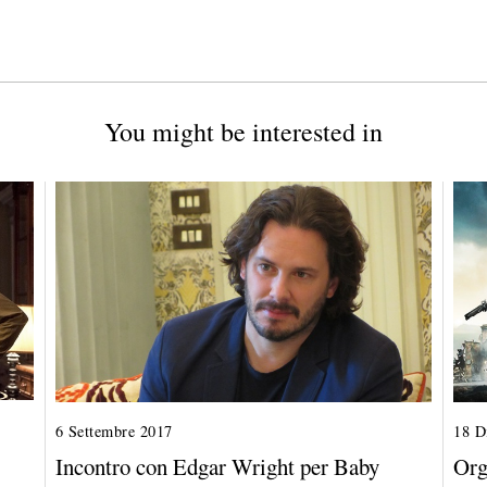
You might be interested in
6 Settembre 2017
2
18 D
8
Incontro con Edgar Wright per Baby
Org
O