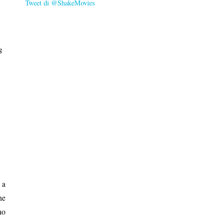
Tweet di @ShakeMovies
g
 a
he
no