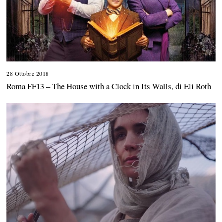
28 Ottobre 2018
1
3
Roma FF13 – The House with a Clock in Its Walls, di Eli Roth
M
a
r
z
o
2
0
2
0