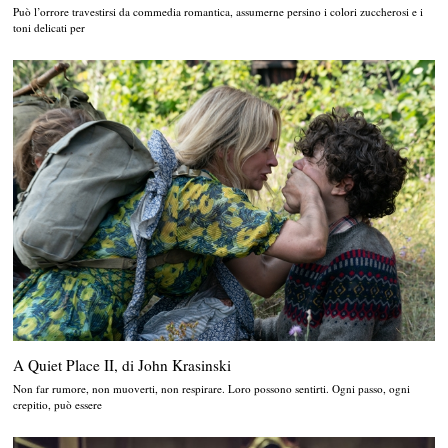
Può l’orrore travestirsi da commedia romantica, assumerne persino i colori zuccherosi e i
toni delicati per
A Quiet Place II, di John Krasinski
Non far rumore, non muoverti, non respirare. Loro possono sentirti. Ogni passo, ogni
crepitio, può essere