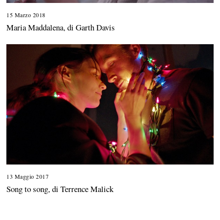
15 Marzo 2018
5
O
Maria Maddalena, di Garth Davis
t
t
o
b
r
e
2
0
1
8
13 Maggio 2017
Song to song, di Terrence Malick