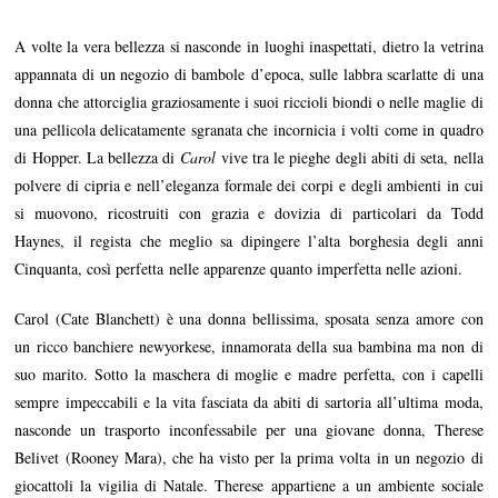
G
e
A volte la vera bellezza si nasconde in luoghi inaspettati, dietro la vetrina
n
n
appannata di un negozio di bambole d’epoca, sulle labbra scarlatte di una
a
donna che attorciglia graziosamente i suoi riccioli biondi o nelle maglie di
i
o
una pellicola delicatamente sgranata che incornicia i volti come in quadro
2
di Hopper. La bellezza di
Carol
vive tra le pieghe degli abiti di seta, nella
0
1
polvere di cipria e nell’eleganza formale dei corpi e degli ambienti in cui
6
si muovono, ricostruiti con grazia e dovizia di particolari da Todd
Haynes, il regista che meglio sa dipingere l’alta borghesia degli anni
Cinquanta, così perfetta nelle apparenze quanto imperfetta nelle azioni.
Carol (Cate Blanchett) è una donna bellissima, sposata senza amore con
un ricco banchiere newyorkese, innamorata della sua bambina ma non di
suo marito. Sotto la maschera di moglie e madre perfetta, con i capelli
sempre impeccabili e la vita fasciata da abiti di sartoria all’ultima moda,
nasconde un trasporto inconfessabile per una giovane donna, Therese
Belivet (Rooney Mara), che ha visto per la prima volta in un negozio di
giocattoli la vigilia di Natale. Therese appartiene a un ambiente sociale