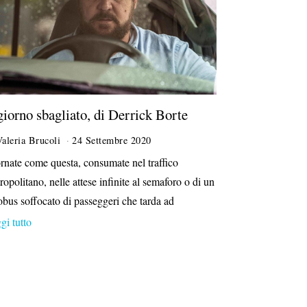
 giorno sbagliato, di Derrick Borte
Valeria Brucoli
24 Settembre 2020
1
3
rnate come questa, consumate nel traffico
A
ropolitano, nelle attese infinite al semaforo o di un
p
r
obus soffocato di passeggeri che tarda ad
i
gi tutto
l
e
2
0
2
1