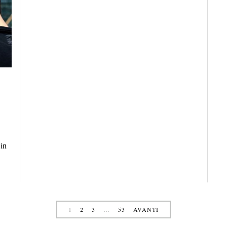
 in
1
2
3
…
53
AVANTI