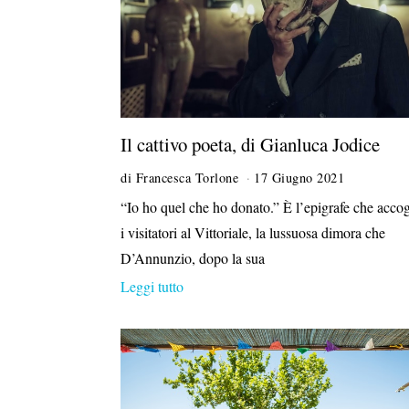
Il cattivo poeta, di Gianluca Jodice
di
Francesca Torlone
17 Giugno 2021
1
7
“Io ho quel che ho donato.” È l’epigrafe che accog
L
i visitatori al Vittoriale, la lussuosa dimora che
u
g
D’Annunzio, dopo la sua
l
Leggi tutto
i
o
2
0
2
1