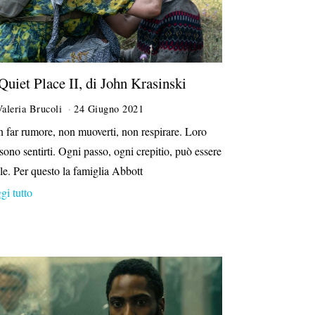
Quiet Place II, di John Krasinski
Valeria Brucoli
24 Giugno 2021
1
7
 far rumore, non muoverti, non respirare. Loro
L
sono sentirti. Ogni passo, ogni crepitio, può essere
u
g
ale. Per questo la famiglia Abbott
l
gi tutto
i
o
2
0
2
1