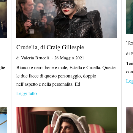
Te
Crudelia, di Craig Gillespie
di
di
Valeria Brucoli
26 Maggio 2021
1
Ten
7
lie
Bianco e nero, bene e male, Estella e Cruella. Queste
L
con
le due facce di questo personaggio, doppio
u
Leg
g
nell’aspetto e nella personalità. Ed
l
Leggi tutto
i
o
2
0
2
1