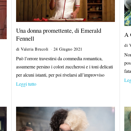
Una donna promettente, di Emerald
A 
Fennell
di
di
Valeria Brucoli
24 Giugno 2021
2
Non
7
Può l’orrore travestirsi da commedia romantica,
L
pos
assumerne persino i colori zuccherosi e i toni delicati
u
fat
g
per alcuni istanti, per poi rivelarsi all’improvviso
l
Leg
Leggi tutto
i
o
2
0
2
1