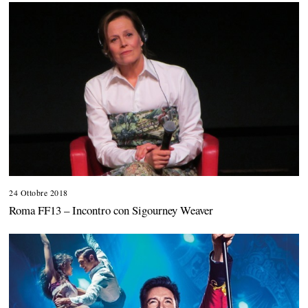
24 Ottobre 2018
1
3
Roma FF13 – Incontro con Sigourney Weaver
M
a
r
z
o
2
0
2
0