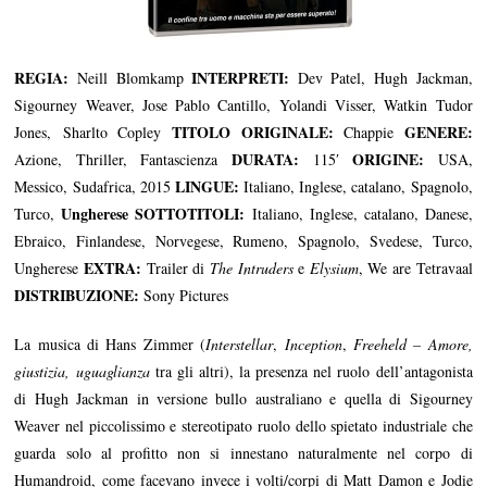
REGIA:
INTERPRETI:
Neill Blomkamp
Dev Patel, Hugh Jackman,
Sigourney Weaver, Jose Pablo Cantillo, Yolandi Visser, Watkin Tudor
TITOLO ORIGINALE:
GENERE:
Jones, Sharlto Copley
Chappie
DURATA:
ORIGINE:
Azione, Thriller, Fantascienza
115′
USA,
LINGUE:
Messico, Sudafrica, 2015
Italiano, Inglese, catalano, Spagnolo,
Ungherese SOTTOTITOLI:
Turco,
Italiano, Inglese, catalano, Danese,
Ebraico, Finlandese, Norvegese, Rumeno, Spagnolo, Svedese, Turco,
EXTRA:
Ungherese
Trailer di
The Intruders
e
Elysium
, We are Tetravaal
DISTRIBUZIONE:
Sony Pictures
La musica di Hans Zimmer (
Interstellar
,
Inception
,
Freeheld – Amore,
giustizia, uguaglianza
tra gli altri), la presenza nel ruolo dell’antagonista
di Hugh Jackman in versione bullo australiano e quella di Sigourney
Weaver nel piccolissimo e stereotipato ruolo dello spietato industriale che
guarda solo al profitto non si innestano naturalmente nel corpo di
Humandroid, come facevano invece i volti/corpi di Matt Damon e Jodie