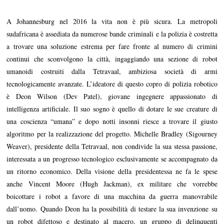
M
a
A Johannesburg nel 2016 la vita non è più sicura. La metropoli
g
g
sudafricana è assediata da numerose bande criminali e la polizia è costretta
i
a trovare una soluzione estrema per fare fronte al numero di crimini
o
2
continui che sconvolgono la città, ingaggiando una sezione di robot
0
umanoidi costruiti dalla Tetravaal, ambiziosa società di armi
1
7
tecnologicamente avanzate. L’ideatore di questo copro di polizia robotico
è Deon Wilson (Dev Patel), giovane ingegnere appassionato di
intelligenza artificiale. Il suo sogno è quello di dotare le sue creature di
una coscienza “umana” e dopo notti insonni riesce a trovare il giusto
algoritmo per la realizzazione del progetto. Michelle Bradley (Sigourney
Weaver), presidente della Tetravaal, non condivide la sua stessa passione,
interessata a un progresso tecnologico esclusivamente se accompagnato da
un ritorno economico. Della visione della presidentessa ne fa le spese
anche Vincent Moore (Hugh Jackman), ex militare che vorrebbe
boicottare i robot a favore di una macchina da guerra manovrabile
dall’uomo. Quando Deon ha la possibilità di testare la sua invenzione su
un robot difettoso e destinato al macero, un gruppo di delinquenti