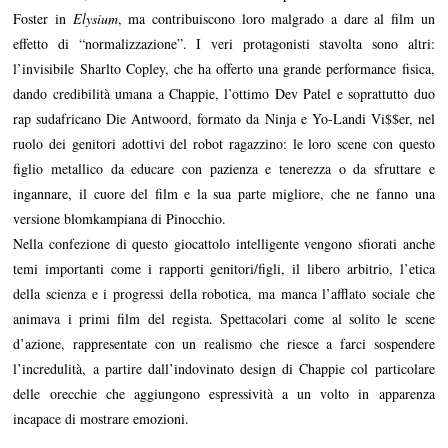
Foster in
Elysium
, ma contribuiscono loro malgrado a dare al film un
effetto di “normalizzazione”. I veri protagonisti stavolta sono altri:
l’invisibile Sharlto Copley, che ha offerto una grande performance fisica,
dando credibilità umana a Chappie, l’ottimo Dev Patel e soprattutto duo
rap sudafricano Die Antwoord, formato da Ninja e Yo-Landi Vi$$er, nel
ruolo dei genitori adottivi del robot ragazzino: le loro scene con questo
figlio metallico da educare con pazienza e tenerezza o da sfruttare e
ingannare, il cuore del film e la sua parte migliore, che ne fanno una
versione blomkampiana di Pinocchio.
Nella confezione di questo giocattolo intelligente vengono sfiorati anche
temi importanti come i rapporti genitori/figli, il libero arbitrio, l’etica
della scienza e i progressi della robotica, ma manca l’afflato sociale che
animava i primi film del regista. Spettacolari come al solito le scene
d’azione, rappresentate con un realismo che riesce a farci sospendere
l’incredulità, a partire dall’indovinato design di Chappie col particolare
delle orecchie che aggiungono espressività a un volto in apparenza
incapace di mostrare emozioni.