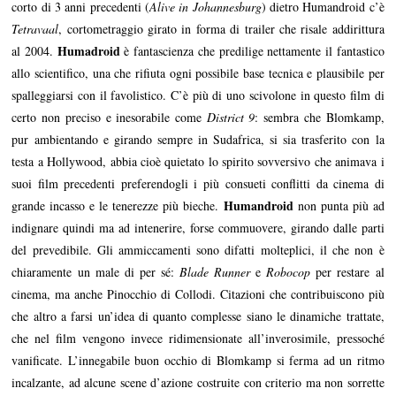
corto di 3 anni precedenti (
Alive in Johannesburg
) dietro Humandroid c’è
Tetravaal
, cortometraggio girato in forma di trailer che risale addirittura
Humadroid
al 2004.
è fantascienza che predilige nettamente il fantastico
allo scientifico, una che rifiuta ogni possibile base tecnica e plausibile per
spalleggiarsi con il favolistico. C’è più di uno scivolone in questo film di
certo non preciso e inesorabile come
District 9
: sembra che Blomkamp,
pur ambientando e girando sempre in Sudafrica, si sia trasferito con la
testa a Hollywood, abbia cioè quietato lo spirito sovversivo che animava i
suoi film precedenti preferendogli i più consueti conflitti da cinema di
Humandroid
grande incasso e le tenerezze più bieche.
non punta più ad
indignare quindi ma ad intenerire, forse commuovere, girando dalle parti
del prevedibile. Gli ammiccamenti sono difatti molteplici, il che non è
chiaramente un male di per sé:
Blade Runner
e
Robocop
per restare al
cinema, ma anche Pinocchio di Collodi. Citazioni che contribuiscono più
che altro a farsi un’idea di quanto complesse siano le dinamiche trattate,
che nel film vengono invece ridimensionate all’inverosimile, pressoché
vanificate. L’innegabile buon occhio di Blomkamp si ferma ad un ritmo
incalzante, ad alcune scene d’azione costruite con criterio ma non sorrette