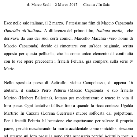
di
Marco Scali
2 Marzo 2017
8
Cinema
/
In Sala
M
a
r
Esce nelle sale italiane, il 2 marzo, l’attesissimo film di Maccio Capatonda
z
o
Omicidio all’italiana.
A differenza del primo film,
Italiano medio,
che
2
derivava da uno dei suoi corti comici, Marcello Macchia (vero nome di
0
1
Maccio Capatonda) decide di cimentarsi con un’idea originale, scritta
7
apposta per questa pellicola, che ha come unico elemento di continuità
con le sue opere precedenti i fratelli Peluria, già comparsi sulla serie tv
Mario.
Nello sperduto paese di Acitrullo, vicino Campobasso, di appena 16
abitanti, il sindaco Piero Peluria (Maccio Capatonda) e suo fratello
Marino (Herbert Ballerina), lottano per modernizzare e tenere in vita il
loro paese. Ogni tentativo fallisce fino a quando la ricca contessa Ugalda
Martirio In Cazzati (Lorena Guerrieri) muore soffocata dal polpettone.
Per i fratelli Peluria è l’occasione che aspettavano per salvare il proprio
paese, perché mascherando la morte accidentale come omicidio, riescono
ad attrarre sul loro paese la popolarità necessaria perché Acitrullo torni a