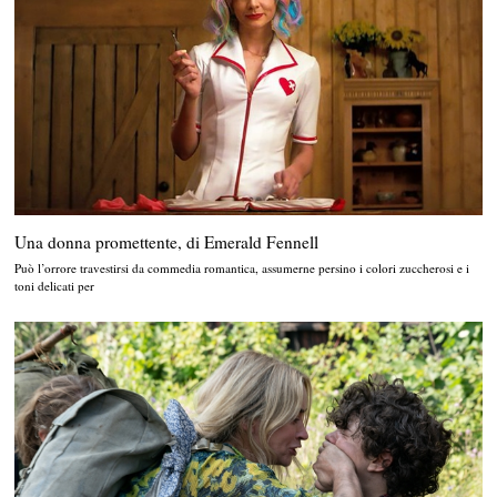
Una donna promettente, di Emerald Fennell
Può l’orrore travestirsi da commedia romantica, assumerne persino i colori zuccherosi e i
toni delicati per