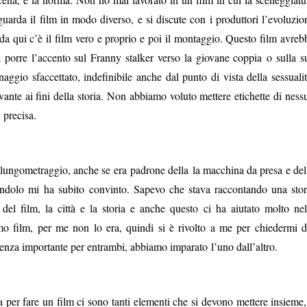
guarda il film in modo diverso, e si discute con i produttori l’evoluzio
oi da qui c’è il film vero e proprio e poi il montaggio. Questo film avreb
a porre l’accento sul Franny stalker verso la giovane coppia o sulla s
gio sfaccettato, indefinibile anche dal punto di vista della sessualit
evante ai fini della storia. Non abbiamo voluto mettere etichette di ness
 precisa.
o lungometraggio, anche se era padrone della la macchina da presa e del
cendolo mi ha subito convinto. Sapevo che stava raccontando una stor
del film, la città e la storia e anche questo ci ha aiutato molto nel
rimo film, per me non lo era, quindi si è rivolto a me per chiedermi d
rienza importante per entrambi, abbiamo imparato l’uno dall’altro.
ma per fare un film ci sono tanti elementi che si devono mettere insieme,