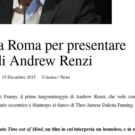
a Roma per presentare
di Andrew Renzi
15 Dicembre 2015
1
Cinema
/
News
7
D
i
 di Franny, il primo lungometraggio di Andrew Renzi, che vede co
c
ario eccentrico e filantropo al fianco di Theo Jamese Dakota Fanning. 
e
m
b
r
tato
, un film in cui interpreta un homeless, e in 
Time out of Mind
e