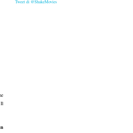
Tweet di @ShakeMovies
me
Il
un