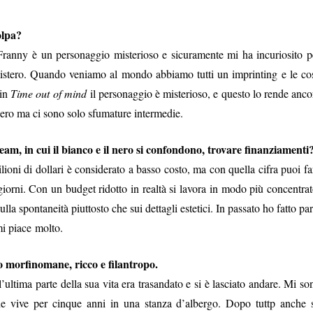
olpa?
Franny è un personaggio misterioso e sicuramente mi ha incuriosito p
mistero. Quando veniamo al mondo abbiamo tutti un imprinting e le co
 in
Time out of mind
il personaggio è misterioso, e questo lo rende anco
nero ma ci sono solo sfumature intermedie.
eam, in cui il bianco e il nero si confondono, trovare finanziamenti
ioni di dollari è considerato a basso costo, ma con quella cifra puoi fa
orni. Con un budget ridotto in realtà si lavora in modo più concentrat
lla spontaneità piuttosto che sui dettagli estetici. In passato ho fatto par
mi piace molto.
 morfinomane, ricco e filantropo.
ultima parte della sua vita era trasandato e si è lasciato andare. Mi so
che vive per cinque anni in una stanza d’albergo. Dopo tuttp anche 