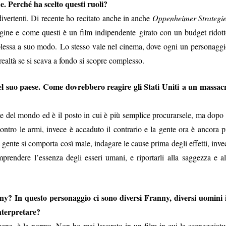
. Perché ha scelto questi ruoli?
2
0
 divertenti. Di recente ho recitato anche in anche
Oppenheimer Strategi
1
rgine e come questi è un film indipendente girato con un budget ridott
5
plessa a suo modo. Lo stesso vale nel cinema, dove ogni un personaggi
realtà se si scava a fondo si scopre complesso.
 del suo paese. Come dovrebbero reagire gli Stati Uniti a un massac
te del mondo ed è il posto in cui è più semplice procurarsele, ma dopo 
ontro le armi, invece è accaduto il contrario e la gente ora è ancora p
a gente si comporta così male, indagare le cause prima degli effetti, inve
prendere l’essenza degli esseri umani, e riportarli alla saggezza e al
y? In questo personaggio ci sono diversi Franny, diversi uomini 
interpretare?
ena, è la norma. Non ho mai lavorato in un film in cui la sceneggiatu