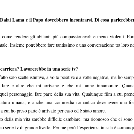
 Dalai Lama e il Papa dovrebbero incontrarsi. Di cosa parlerebbe
i come rendere gli abitanti più compassionevoli e meno violenti. For
tale. Insieme potrebbero fare tantissimo e una conversazione tra loro n
 carriera? Lavorerebbe in una serie tv?
tto solo scelte istintive, a volte positive e a volte negative, ma ho semp
o fare e altre che mi arrivano e che mi fanno innamorare. Quan
quel personaggio, fare parte della sua vita. Qualunque film a cui pren
a natura umana, e anche una commedia romantica deve avere una for
 cui ho preso parte è arrivato per caso ed è stato amore.
o della mia vita sarebbe difficile cambiare, ma riconosco che ci sono 
 serie tv di grande livello. Per me però l’esperienza in sala è comunq