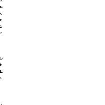
ne
be
ua
à,
un
lo
ia
la
ei
 è