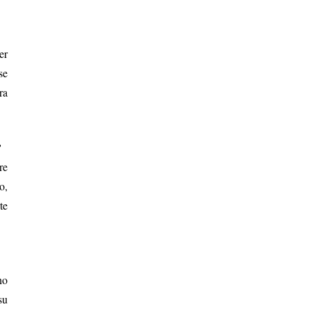
er
se
ra
?
re
o,
te
no
su