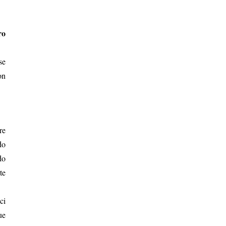
ro
se
on
re
do
do
te
ci
ue