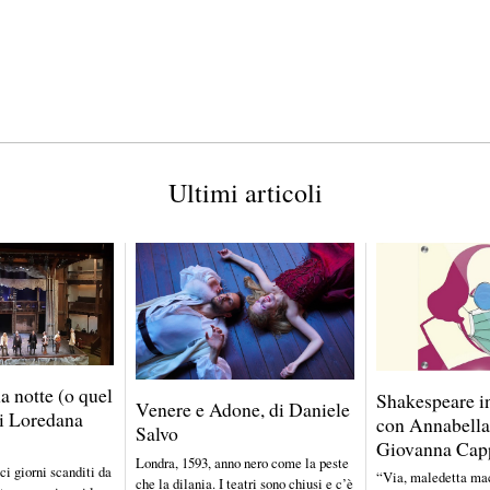
e
2
0
2
0
Ultimi articoli
 notte (o quel
Shakespeare in
Venere e Adone, di Daniele
di Loredana
con Annabella
Salvo
Giovanna Cap
Londra, 1593, anno nero come la peste
ci giorni scanditi da
“Via, maledetta ma
che la dilania. I teatri sono chiusi e c’è