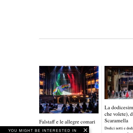
g
l
i
o
2
0
2
2
La dodicesima
che volete), 
Scaramella
Falstaff e le allegre comari
di Windsor, di Marco
Dodici notti e dodi
YOU MIGHT BE INTERESTED IN