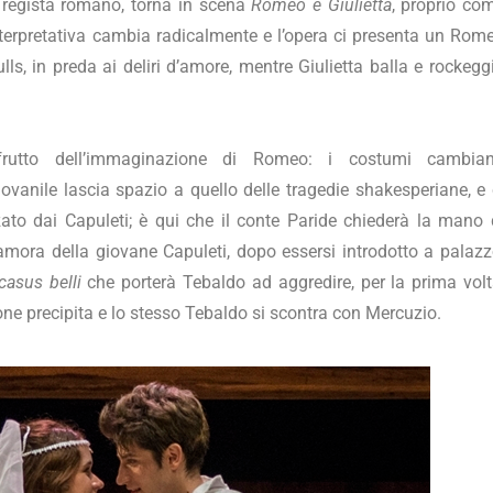
e regista romano, torna in scena
Romeo e Giulietta
, proprio co
0
nterpretativa cambia radicalmente e l’opera ci presenta un Rom
2
1
lls, in preda ai deliri d’amore, mentre Giulietta balla e rockegg
rutto dell’immaginazione di Romeo: i costumi cambia
vanile lascia spazio a quello delle tragedie shakesperiane, e 
ato dai Capuleti; è qui che il conte Paride chiederà la mano 
mora della giovane Capuleti, dopo essersi introdotto a palazz
casus belli
che porterà Tebaldo ad aggredire, per la prima volt
e precipita e lo stesso Tebaldo si scontra con Mercuzio.