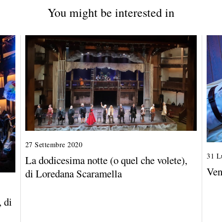
You might be interested in
27 Settembre 2020
1
5
31 L
La dodicesima notte (o quel che volete),
O
Ven
di Loredana Scaramella
t
t
o
, di
b
r