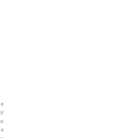
 e
ol
to
 e