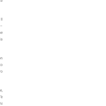
ia
Il
 –
he
la
on
to
ro
e,
’è
hi