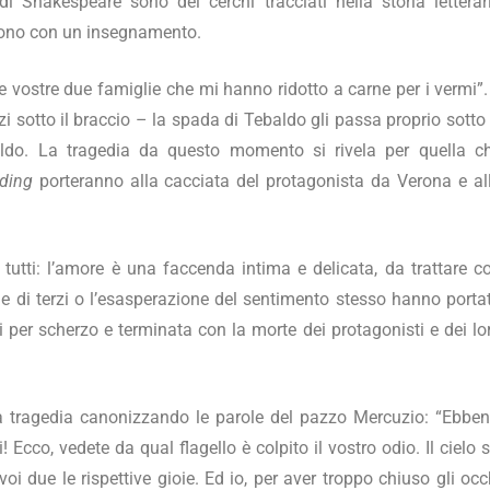
i Shakespeare sono dei cerchi tracciati nella storia letterar
dono con un insegnamento.
 vostre due famiglie che mi hanno ridotto a carne per i vermi”. 
zi sotto il braccio – la spada di Tebaldo gli passa proprio sotto
ldo. La tragedia da questo momento si rivela per quella c
nding
porteranno alla cacciata del protagonista da Verona e al
tutti: l’amore è una faccenda intima e delicata, da trattare c
e di terzi o l’esasperazione del sentimento stesso hanno porta
per scherzo e terminata con la morte dei protagonisti e dei lo
e la tragedia canonizzando le parole del pazzo Mercuzio: “Ebben
cco, vedete da qual flagello è colpito il vostro odio. Il cielo s
oi due le rispettive gioie. Ed io, per aver troppo chiuso gli occ