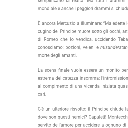
semplificano la realtà. Ma tutti i drammi d
mondiale e anche i peggiori drammi si chiu
È ancora Mercuzio a illuminare: “Maledette le
cugino del Principe muore sotto gli occhi, an
di Romeo che lo vendica, uccidendo Teba
conosciamo: pozioni, veleni e
misundersta
morte degli amanti.
La scena finale vuole essere un monito per 
estrema delicatezza insomma; l’intromission
al compimento di una vicenda iniziata quasi 
cari.
C’è un ulteriore risvolto: il Principe chiud
dove son questi nemici? Capuleti! Montecchi! E
servito dell’amore per uccidere a ognuno di v