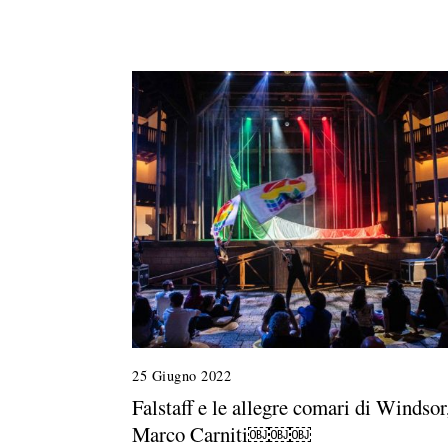
25 Giugno 2022
2
8
Falstaff e le allegre comari di Windsor
L
Marco Carniti￼￼￼
u