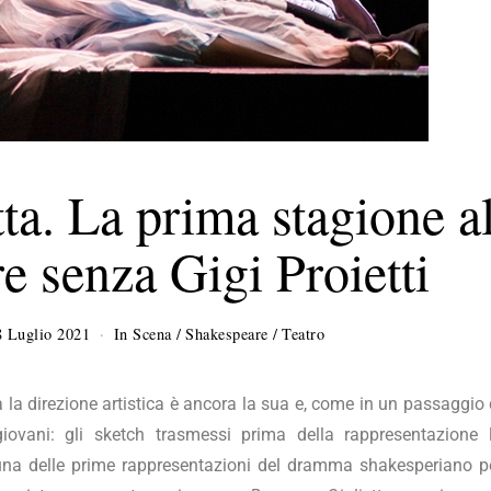
ta. La prima stagione a
e senza Gigi Proietti
8 Luglio 2021
1
In Scena
/
Shakespeare
/
Teatro
A
g
o
 la direzione artistica è ancora la sua e, come in un passaggio 
s
 giovani: gli sketch trasmessi prima della rappresentazione 
t
n una delle prime rappresentazioni del dramma shakesperiano p
o
2