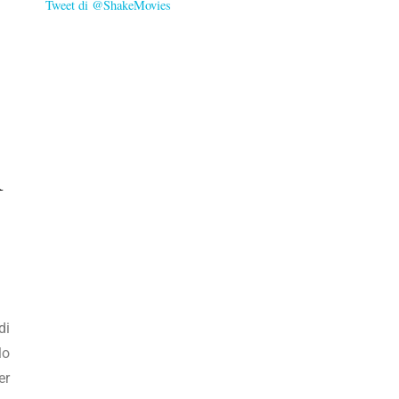
Tweet di @ShakeMovies
l
di
lo
er