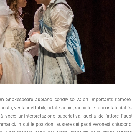
iam Shakespeare abbiano condiviso valori importanti: l’amore
i nostri, verità ineffabili, celate ai più, raccolte e raccontate dal
fo
 voce: un’interpretazione superlativa, quella dell’attore Faus
atici, in cui le posizioni austere dei padri veronesi chiudono