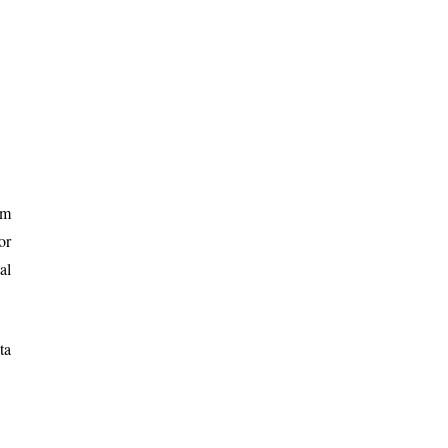
im
or
al
ta