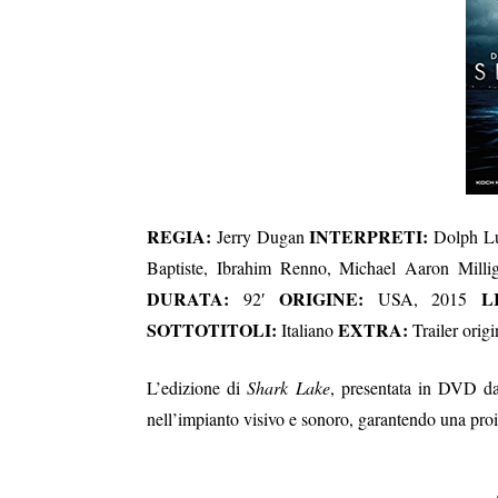
REGIA:
INTERPRETI:
Jerry Dugan
Dolph Lu
Baptiste, Ibrahim Renno, Michael Aaron Milli
DURATA:
ORIGINE:
L
92′
USA, 2015
SOTTOTITOLI:
EXTRA:
Italiano
Trailer orig
L’edizione di
Shark Lake
, presentata in DVD da
nell’impianto visivo e sonoro, garantendo una proie