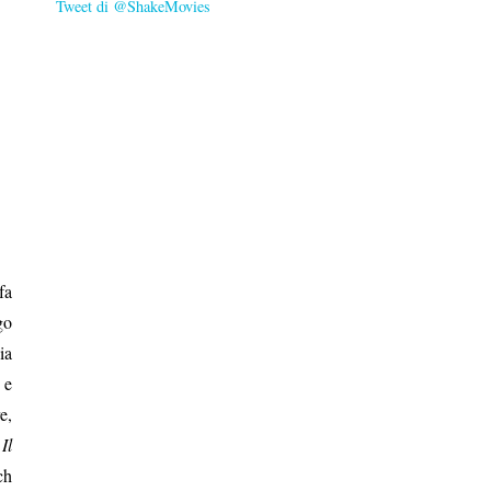
Tweet di @ShakeMovies
fa
go
ia
 e
e,
Il
ch