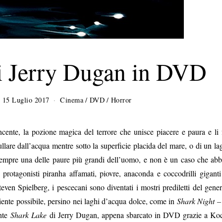
i Jerry Dugan in DVD
15 Luglio 2017
2
Cinema
/
DVD
/
Horror
6
S
e
cente, la pozione magica del terrore che unisce piacere e paura e li 
t
ullare dall’acqua mentre sotto la superficie placida del mare, o di un la
t
sempre una delle paure più grandi dell’uomo, e non è un caso che abb
e
m
protagonisti piranha affamati, piovre, anaconda e coccodrilli giganti
b
even Spielberg, i pescecani sono diventati i mostri prediletti del gener
r
e
mbiente possibile, persino nei laghi d’acqua dolce, come in
Shark Night – 
2
ente
Shark Lake
di Jerry Dugan, appena sbarcato in DVD grazie a Ko
0