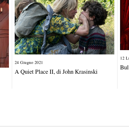
12 L
24 Giugno 2021
1
Bul
7
A Quiet Place II, di John Krasinski
L
u
g
l
i
o
2
0
2
1