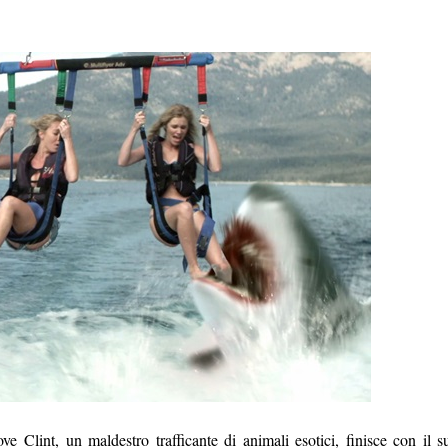
1
7
ove
Clint, un maldestro trafficante di animali esotici, finisce con il s