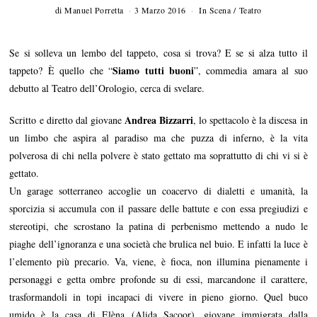
di
Manuel Porretta
3 Marzo 2016
In Scena
/
Teatro
Se si solleva un lembo del tappeto, cosa si trova? E se si alza tutto il
Siamo tutti buoni
tappeto? È quello che “
”, commedia amara al suo
debutto al Teatro dell’Orologio, cerca di svelare.
Andrea Bizzarri
Scritto e diretto dal giovane
, lo spettacolo è la discesa in
un limbo che aspira al paradiso ma che puzza di inferno, è la vita
polverosa di chi nella polvere è stato gettato ma soprattutto di chi vi si è
gettato.
Un garage sotterraneo accoglie un coacervo di dialetti e umanità, la
sporcizia si accumula con il passare delle battute e con essa pregiudizi e
stereotipi, che scrostano la patina di perbenismo mettendo a nudo le
piaghe dell’ignoranza e una società che brulica nel buio. E infatti la luce è
l’elemento più precario. Va, viene, è fioca, non illumina pienamente i
personaggi e getta ombre profonde su di essi, marcandone il carattere,
trasformandoli in topi incapaci di vivere in pieno giorno. Quel buco
umido è la casa di Elèna (Alida Sacoor), giovane immigrata dalla