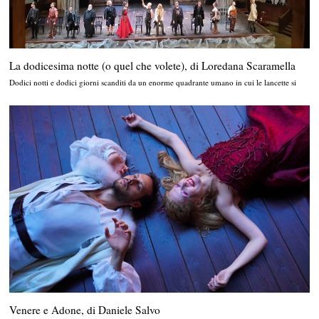
La dodicesima notte (o quel che volete), di Loredana Scaramella
Dodici notti e dodici giorni scanditi da un enorme quadrante umano in cui le lancette si
Venere e Adone, di Daniele Salvo