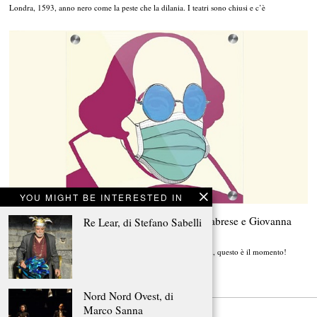
Londra, 1593, anno nero come la peste che la dilania. I teatri sono chiusi e c’è
YOU MIGHT BE INTERESTED IN
Shakespeare in plexiglass, con Annabella Calabrese e Giovanna
Re Lear, di Stefano Sabelli
Cappuccio
“Via, maledetta macchia!… Via, ti dico! Uno, due tocchi… Su, questo è il momento!
L’inferno è
Nord Nord Ovest, di
Marco Sanna