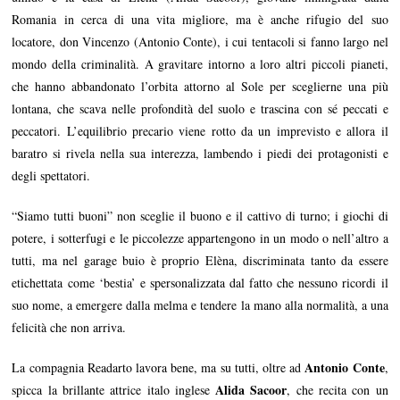
Romania in cerca di una vita migliore, ma è anche rifugio del suo
locatore, don Vincenzo (Antonio Conte), i cui tentacoli si fanno largo nel
mondo della criminalità. A gravitare intorno a loro altri piccoli pianeti,
che hanno abbandonato l’orbita attorno al Sole per sceglierne una più
lontana, che scava nelle profondità del suolo e trascina con sé peccati e
peccatori. L’equilibrio precario viene rotto da un imprevisto e allora il
baratro si rivela nella sua interezza, lambendo i piedi dei protagonisti e
degli spettatori.
“Siamo tutti buoni” non sceglie il buono e il cattivo di turno; i giochi di
potere, i sotterfugi e le piccolezze appartengono in un modo o nell’altro a
tutti, ma nel garage buio è proprio Elèna, discriminata tanto da essere
etichettata come ‘bestia’ e spersonalizzata dal fatto che nessuno ricordi il
suo nome, a emergere dalla melma e tendere la mano alla normalità, a una
felicità che non arriva.
Antonio Conte
La compagnia Readarto lavora bene, ma su tutti, oltre ad
,
Alida Sacoor
spicca la brillante attrice italo inglese
, che recita con un