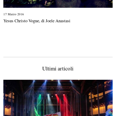
17 Marzo 2016
2
3
Yesus Christo Vogue, di Joele Anastasi
M
a
g
g
i
o
2
0
1
7
Ultimi articoli