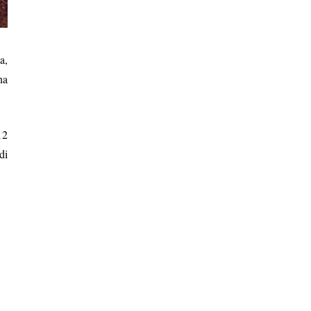
a,
na
12
di