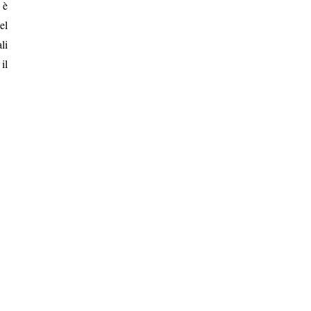
 è
el
li
il