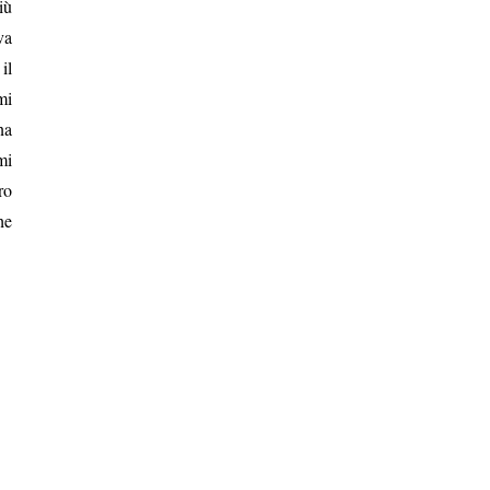
iù
va
il
mi
na
mi
ro
he