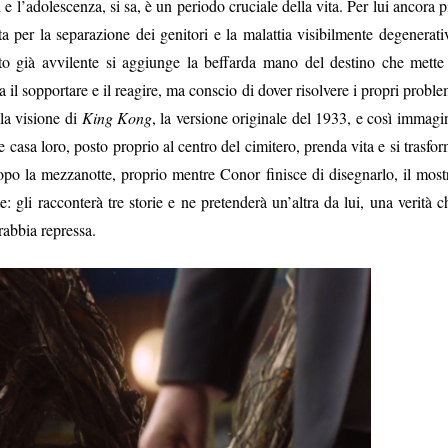
 e l’adolescenza, si sa, è un periodo cruciale della vita. Per lui ancora p
tta per la separazione dei genitori e la malattia visibilmente degenerati
to già avvilente si aggiunge la beffarda mano del destino che mette 
a il sopportare e il reagire, ma conscio di dover risolvere i propri proble
la visione di
King Kong
, la versione originale del 1933, e così immagi
e casa loro, posto proprio al centro del cimitero, prenda vita e si trasfor
opo la mezzanotte, proprio mentre Conor finisce di disegnarlo, il most
: gli racconterà tre storie e ne pretenderà un’altra da lui, una verità c
rabbia repressa.