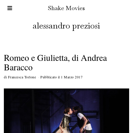
Shake Movies
alessandro preziosi
Romeo e Giulietta, di Andrea
Baracco
di
Francesca Torlone
Pubblicato il
1 Marzo 2017
1
0
M
a
r
z
o
2
0
1
7