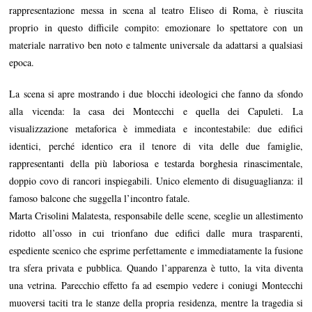
rappresentazione messa in scena al teatro Eliseo di Roma, è riuscita
proprio in questo difficile compito: emozionare lo spettatore con un
materiale narrativo ben noto e talmente universale da adattarsi a qualsiasi
epoca.
La scena si apre mostrando i due blocchi ideologici che fanno da sfondo
alla vicenda: la casa dei Montecchi e quella dei Capuleti. La
visualizzazione metaforica è immediata e incontestabile: due edifici
identici, perché identico era il tenore di vita delle due famiglie,
rappresentanti della più laboriosa e testarda borghesia rinascimentale,
doppio covo di rancori inspiegabili. Unico elemento di disuguaglianza: il
famoso balcone che suggella l’incontro fatale.
Marta Crisolini Malatesta, responsabile delle scene, sceglie un allestimento
ridotto all’osso in cui trionfano due edifici dalle mura trasparenti,
espediente scenico che esprime perfettamente e immediatamente la fusione
tra sfera privata e pubblica. Quando l’apparenza è tutto, la vita diventa
una vetrina. Parecchio effetto fa ad esempio vedere i coniugi Montecchi
muoversi taciti tra le stanze della propria residenza, mentre la tragedia si