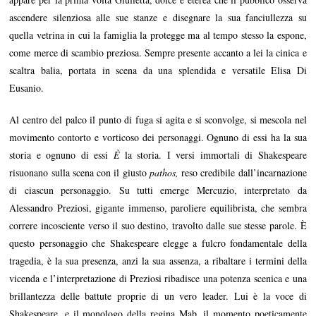
ascendere silenziosa alle sue stanze e disegnare la sua fanciullezza su
quella vetrina in cui la famiglia la protegge ma al tempo stesso la espone,
come merce di scambio preziosa. Sempre presente accanto a lei la cinica e
scaltra balia, portata in scena da una splendida e versatile Elisa Di
Eusanio.
Al centro del palco il punto di fuga si agita e si sconvolge, si mescola nel
movimento contorto e vorticoso dei personaggi. Ognuno di essi ha la sua
storia e ognuno di essi
È
la storia. I versi immortali di Shakespeare
risuonano sulla scena con il giusto
pathos,
reso credibile dall’incarnazione
di ciascun personaggio. Su tutti emerge Mercuzio, interpretato da
Alessandro Preziosi, gigante immenso, paroliere equilibrista, che sembra
correre incosciente verso il suo destino, travolto dalle sue stesse parole. È
questo personaggio che Shakespeare elegge a fulcro fondamentale della
tragedia, è la sua presenza, anzi la sua assenza, a ribaltare i termini della
vicenda e l’interpretazione di Preziosi ribadisce una potenza scenica e una
brillantezza delle battute proprie di un vero leader. Lui è la voce di
Shakespeare, e il monologo della regina Mab, il momento poeticamente