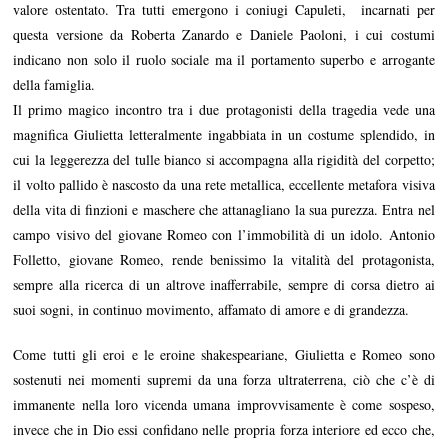
valore ostentato. Tra tutti emergono i coniugi Capuleti, incarnati per
questa versione da Roberta Zanardo e Daniele Paoloni, i cui costumi
indicano non solo il ruolo sociale ma il portamento superbo e arrogante
della famiglia.
Il primo magico incontro tra i due protagonisti della tragedia vede una
magnifica Giulietta letteralmente ingabbiata in un costume splendido, in
cui la leggerezza del tulle bianco si accompagna alla rigidità del corpetto;
il volto pallido è nascosto da una rete metallica, eccellente metafora visiva
della vita di finzioni e maschere che attanagliano la sua purezza. Entra nel
campo visivo del giovane Romeo con l’immobilità di un idolo. Antonio
Folletto, giovane Romeo, rende benissimo la vitalità del protagonista,
sempre alla ricerca di un altrove inafferrabile, sempre di corsa dietro ai
suoi sogni, in continuo movimento, affamato di amore e di grandezza.
Come tutti gli eroi e le eroine shakespeariane, Giulietta e Romeo sono
sostenuti nei momenti supremi da una forza ultraterrena, ciò che c’è di
immanente nella loro vicenda umana improvvisamente è come sospeso,
invece che in Dio essi confidano nelle propria forza interiore ed ecco che,