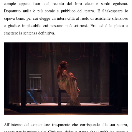
compie appena fuori dal recinto del loro cieco e sordo egoismo.
Dopotutto nulla è più corale e pubblico del teatro. E Shakespeare lo
sapeva bene, per cui elegge un’intera città al ruolo di assistente silenzioso
e giudice implacabile cui nessuno può sottrarsi. Era, ed è la platea a
emettere la sentenza definitiva.
All’interno del contenitore trasparente che corrisponde alla sua stanza,
appare per la prima volta Giulietta, dolce e eterea che il pubblico osserva