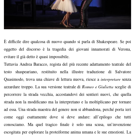
È difficile dire qualcosa di nuovo quando si parla di Shakespeare. Se poi
oggetto del discorso è la tragedia dei giovani innamorati di Verona,
evitare il già detto è quasi impossibile.
Tuttavia Andrea Baracco, regista del più recente adattamento teatrale del
testo shaspeariano, restituito nella illustre traduzione di Salvatore
Quasimodo, trova una chiave di lettura nuova, riesce a
interpretare
senza
azzardare troppo. La sua versione teatrale di
Romeo e Giulietta
sceglie di
percorrere la strada vecchia, accostandovi dei sentieri nuovi, che quella
strada non la modificano ma la interpretano e la moltiplicano per tornare
ad essa. Una strada maestra del genere non si abbandona, perché porta ieri
come oggi esattamente dove si deve andare: all’epilogo che tutti
conosciamo. Ma quel tragico finale è solo una scusa, un’invenzione
escogitata per esplorare la proteiforme anima umana e le sue emozioni. La