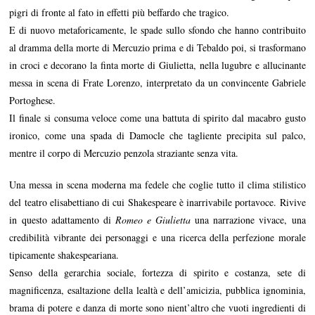
pigri di fronte al fato in effetti più beffardo che tragico.
E di nuovo metaforicamente, le spade sullo sfondo che hanno contribuito
al dramma della morte di Mercuzio prima e di Tebaldo poi, si trasformano
in croci e decorano la finta morte di Giulietta, nella lugubre e allucinante
messa in scena di Frate Lorenzo, interpretato da un convincente Gabriele
Portoghese.
Il finale si consuma veloce come una battuta di spirito dal macabro gusto
ironico, come una spada di Damocle che tagliente precipita sul palco,
mentre il corpo di Mercuzio penzola straziante senza vita.
Una messa in scena moderna ma fedele che coglie tutto il clima stilistico
del teatro elisabettiano di cui Shakespeare è inarrivabile portavoce. Rivive
in questo adattamento di
Romeo e Giulietta
una narrazione vivace, una
credibilità vibrante dei personaggi e una ricerca della perfezione morale
tipicamente shakespeariana.
Senso della gerarchia sociale, fortezza di spirito e costanza, sete di
magnificenza, esaltazione della lealtà e dell’amicizia, pubblica ignominia,
brama di potere e danza di morte sono nient’altro che vuoti ingredienti di