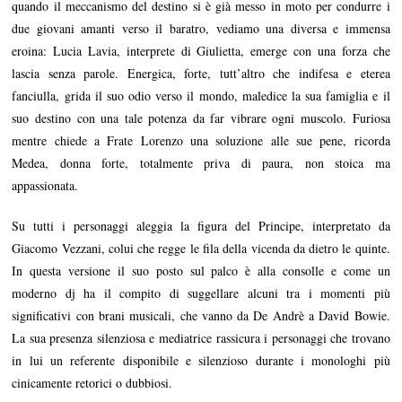
quando il meccanismo del destino si è già messo in moto per condurre i
due giovani amanti verso il baratro, vediamo una diversa e immensa
eroina: Lucia Lavia, interprete di Giulietta, emerge con una forza che
lascia senza parole. Energica, forte, tutt’altro che indifesa e eterea
fanciulla, grida il suo odio verso il mondo, maledice la sua famiglia e il
suo destino con una tale potenza da far vibrare ogni muscolo. Furiosa
mentre chiede a Frate Lorenzo una soluzione alle sue pene, ricorda
Medea, donna forte, totalmente priva di paura, non stoica ma
appassionata.
Su tutti i personaggi aleggia la figura del Principe, interpretato da
Giacomo Vezzani, colui che regge le fila della vicenda da dietro le quinte.
In questa versione il suo posto sul palco è alla consolle e come un
moderno dj ha il compito di suggellare alcuni tra i momenti più
significativi con brani musicali, che vanno da De Andrè a David Bowie.
La sua presenza silenziosa e mediatrice rassicura i personaggi che trovano
in lui un referente disponibile e silenzioso durante i monologhi più
cinicamente retorici o dubbiosi.