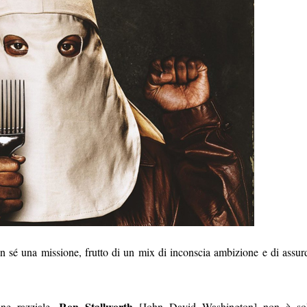
in sé una missione, frutto di un mix di inconscia ambizione e di assur
Ron Stallworth
ne razziale,
[John David Washington] non è so