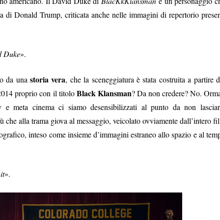
dino americano. Il David Duke di
BlacKkKlansman
è un personaggio c
tica di Donald Trump, criticata anche nelle immagini di repertorio presen
d Duke
».
storia vera
tto da una
, che la sceneggiatura è stata costruita a partire d
Black Klansman
2014 proprio con il titolo
? Da non credere? No. Orma
 e meta cinema ci siamo desensibilizzati al punto da non lasciar
iù che alla trama giova al messaggio, veicolato ovviamente dall’intero fi
tografico, inteso come insieme d’immagini estraneo allo spazio e al tem
it
».