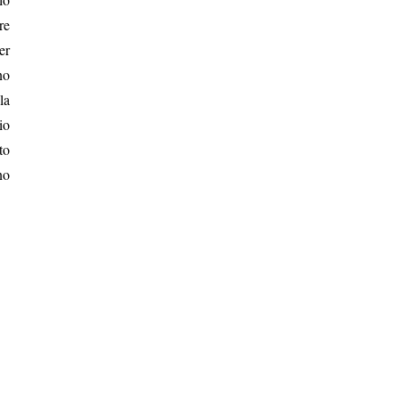
re
er
no
la
io
to
no