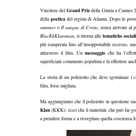
Grand Priz
Vincitore del
della Giuria a Cannes 
poetica
della
del regista di Atlanta. Dopo le prove
summer
o
Il sangue di Cristo
, senza arrivare al
tematiche social
BlacKkKlansman
, si ritorna alle
più esasperata fino all’insopportabile eccesso, ma
messaggio
attraverso il film. Un
che ha l’effett
superficiale commento populista e fa riflettere anc
La storia di un poliziotto che deve sgominare i 
film, forse migliaia.
Ma aggiungiamo che il poliziotto in questione si
Klan
(KKK): ecco che il materiale che può far go
a prendere forma e a risvegliare quella coscienza f