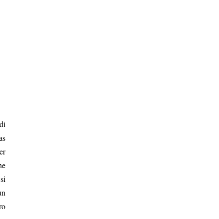
di
as
er
ne
si
un
ro