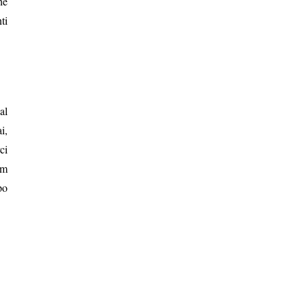
he
ti
al
i,
ci
lm
po