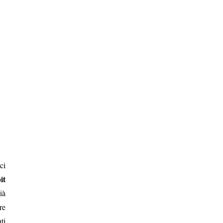
ci
it
ià
re
ti