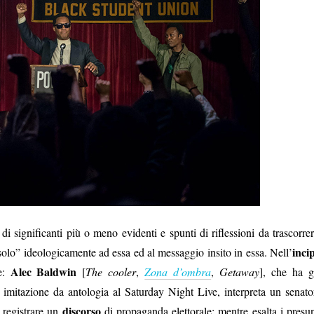
 significanti più o meno evidenti e spunti di riflessioni da trascorrer
incip
solo” ideologicamente ad essa ed al messaggio insito in essa. Nell’
Alec Baldwin
e:
[
The cooler
,
Zona d’ombra
,
Getaway
], che ha g
imitazione da antologia al Saturday Night Live, interpreta un senato
discorso
i registrare un
di propaganda elettorale: mentre esalta i presun