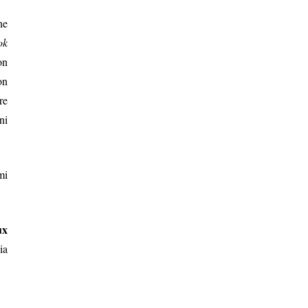
ne
ok
on
on
re
ni
mi
ux
ia