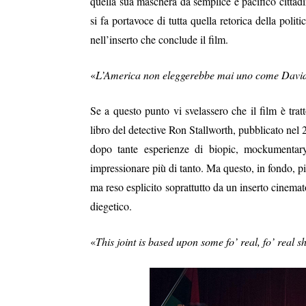
quella sua maschera da semplice e pacifico citta
si fa portavoce di tutta quella retorica della poli
nell’inserto che conclude il film.
«
L’America non eleggerebbe mai uno come Davi
Se a questo punto vi svelassero che il film è tra
libro del detective Ron Stallworth, pubblicato nel 
dopo tante esperienze di biopic, mockumentary
impressionare più di tanto. Ma questo, in fondo, p
ma reso esplicito soprattutto da un inserto cinema
diegetico.
«
This joint is based upon some fo’ real, fo’ real sh