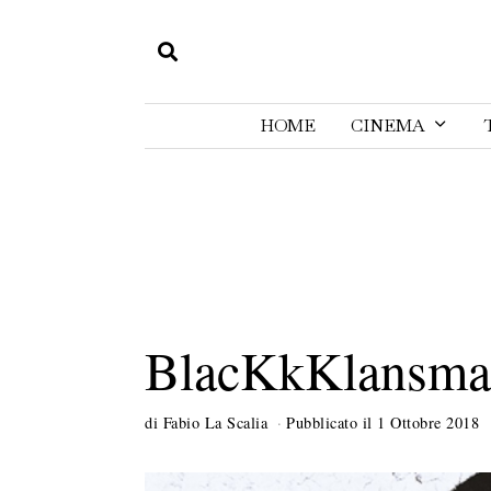
HOME
CINEMA
BlacKkKlansman
di
Fabio La Scalia
Pubblicato il
1 Ottobre 2018
2
9
O
t