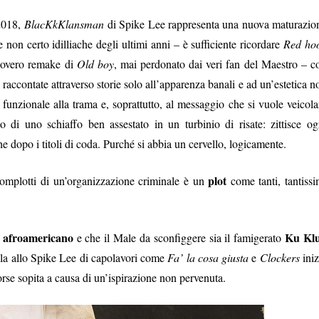
2018,
BlacKkKlansman
di Spike Lee rappresenta una nuova maturazio
 non certo idilliache degli ultimi anni – è sufficiente ricordare
Red ho
 povero remake di
Old boy
, mai perdonato dai veri fan del Maestro – c
i
raccontate attraverso storie solo all’apparenza banali e ad un’estetica n
 funzionale alla trama e, soprattutto, al messaggio che si vuole veicola
o di uno schiaffo ben assestato in un turbinio di risate: zittisce og
he dopo i titoli di coda. Purché si abbia un cervello, logicamente.
plot
complotti di un’organizzazione criminale è un
come tanti, tantissi
afroamericano
Ku Kl
a
e che il Male da sconfiggere sia il famigerato
la allo Spike Lee di capolavori come
Fa’ la cosa giusta
e
Clockers
iniz
orse sopita a causa di un’ispirazione non pervenuta.