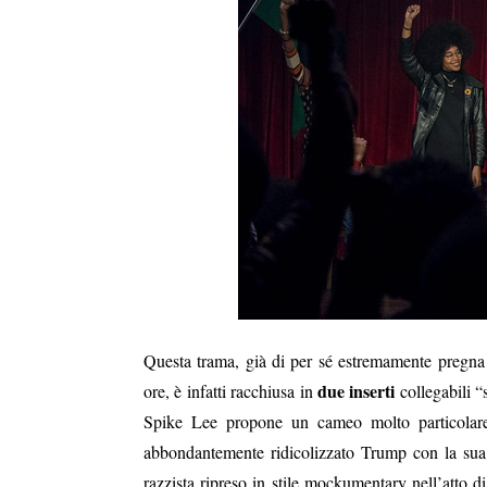
Questa trama, già di per sé estremamente pregna di
due inserti
ore, è infatti racchiusa in
collegabili “
Spike Lee propone un cameo molto particolar
abbondantemente ridicolizzato Trump con la sua 
razzista ripreso in stile mockumentary nell’atto d