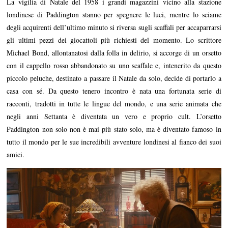
La vigilia di Natale del 1958 i grandi magazzini vicino alla stazione
londinese di Paddington stanno per spegnere le luci, mentre lo sciame
degli acquirenti dell’ultimo minuto si riversa sugli scaffali per accaparrarsi
gli ultimi pezzi dei giocattoli più richiesti del momento. Lo scrittore
Michael Bond, allontanatosi dalla folla in delirio, si accorge di un orsetto
con il cappello rosso abbandonato su uno scaffale e, intenerito da questo
piccolo peluche, destinato a passare il Natale da solo, decide di portarlo a
casa con sé. Da questo tenero incontro è nata una fortunata serie di
racconti, tradotti in tutte le lingue del mondo, e una serie animata che
negli anni Settanta è diventata un vero e proprio cult. L’orsetto
Paddington non solo non è mai più stato solo, ma è diventato famoso in
tutto il mondo per le sue incredibili avventure londinesi al fianco dei suoi
amici.