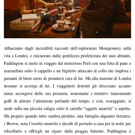
Affascinato dagli incredibili racconti dell’esploratore Montgomery sulla
vita a Londra, e rincuorato dalla gentilezza profetizzata dei suoi abitanti,
Paddington si mette in viaggio dal misterioso Perù con una fetta di pane e
marmellata sotto il cappello e un biglietto attaccato al collo che implora i
passanti di buon cuore di prendersi cura di lui. Ma alla stazione di Londra
nessuno si accorge di lui. I viaggiatori distratti gli sfrecciano accanto
senza accorgersi della sua presenza, nonostante i tentativi teneramente
goffi di attirare l’attenzione parlando del tempo, e così, scoraggiato, si
siede sulla sua piccola valigia sotto il cartello “oggetti smarriti” e aspetta.
Ma proprio quando tutto sembra perduto, una famiglia alquanto bizzarra,
i Brown, nota l’orsetto smarrito e decide di portarlo a casa per la notte per
rifocillarlo e offrirgli un riparo dalla pioggia battente. Paddington è