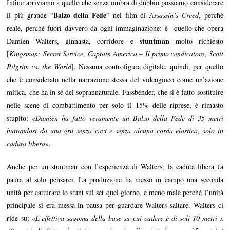
Infine arriviamo a quello che senza ombra di dubbio possiamo considerare
Balzo della Fede
il più grande “
” nel film di
Assassin’s Creed
, perché
reale, perché fuori davvero da ogni immaginazione: è quello che opera
stuntman
Damien Walters, ginnasta, corridore e
molto richiesto
[
Kingsman: Secret Service
,
Captain America – Il primo vendicatore
,
Scott
Pilgrim vs. the World
]. Nessuna controfigura digitale, quindi, per quello
che è considerato nella narrazione stessa del videogioco come un’azione
mitica, che ha in sé del soprannaturale. Fassbender, che si è fatto sostituire
nelle scene di combattimento per solo il 15% delle riprese, è rimasto
stupito: «
Damien ha fatto veramente un Balzo della Fede di 35 metri
buttandosi da una gru senza cavi e senza alcuna corda elastica, solo in
caduta libera
».
Anche per un stuntman con l’esperienza di Walters, la caduta libera fa
paura al solo pensarci. La produzione ha messo in campo una seconda
unità per catturare lo stunt sul set quel giorno, e meno male perché l’unità
principale si era messa in pausa per guardare Walters saltare. Walters ci
ride su: «
L’effettiva sagoma della base su cui cadere è di soli 10 metri x