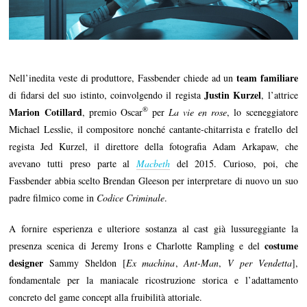
team familiare
Nell’inedita veste di produttore, Fassbender chiede ad un
Justin Kurzel
di fidarsi del suo istinto, coinvolgendo il regista
, l’attrice
®
Marion Cotillard
, premio Oscar
per
La vie en rose
, lo sceneggiatore
Michael Lesslie, il compositore nonché cantante-chitarrista e fratello del
regista Jed Kurzel, il direttore della fotografia Adam Arkapaw, che
avevano tutti preso parte al
Macbeth
del 2015. Curioso, poi, che
Fassbender abbia scelto Brendan Gleeson per interpretare di nuovo un suo
padre filmico come in
Codice Criminale
.
A fornire esperienza e ulteriore sostanza al cast già lussureggiante la
costume
presenza scenica di Jeremy Irons e Charlotte Rampling e del
designer
Sammy Sheldon [
Ex machina
,
Ant-Man
,
V per Vendetta
],
fondamentale per la maniacale ricostruzione storica e l’adattamento
concreto del game concept alla fruibilità attoriale.