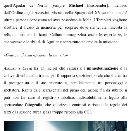
Michael Fassbender
quell’Aguilar de Nerha [sempre
], membro
dell’Ordine degli Assassini, vissuto nella Spagna del XV secolo, nonché
ultima persona conosciuta ad aver posseduto la Mela. I Templari vogliono
sfruttare il flusso di memoria per scoprire dove sia tenuta nascosta la
reliquia, ma con i ricordi Callum immagazzina anche le esperienze, le
conoscenze e le abilità di Aguilar e soprattutto ne eredita la missione.
«
Giurami che sacrificherai la tua vita
»
immedesimazione
Assassin’s Creed
ha un incipit che cattura e l’
è la
chiave di volta della trama, per il rapporto spaziotemporale che si crea tra
il protagonista e il suo antenato e, parallelamente, tra personaggi e
spettatori. Rapiti da e scaraventati nel pieno dell’azione fin da subito, si
può non far caso al registro simbolico, indissolubilmente legato alla
fotografia
spettacolare
, che valorizza i contrasti e rispetta la regola dei
terzi e la sezione aurea senza troppo ricorso alla CGI.