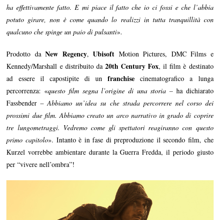
ha effettivamente fatto. E mi piace il fatto che io ci fossi e che l’abbia
potuto girare, non è come quando lo realizzi in tutta tranquillità con
qualcuno che spinge un paio di pulsanti
».
New Regency
Ubisoft
Prodotto da
,
Motion Pictures, DMC Films e
20th Century Fox
Kennedy/Marshall e distribuito da
, il film è destinato
franchise
ad essere il capostipite di un
cinematografico a lunga
percorrenza: «
questo film segna l’origine di una storia –
ha dichiarato
Fassbender –
Abbiamo un’idea su che strada percorrere nel corso dei
prossimi due film. Abbiamo creato un arco narrativo in grado di coprire
tre lungometraggi. Vedremo come gli spettatori reagiranno con questo
primo capitolo
». Intanto è in fase di preproduzione il secondo film, che
Kurzel vorrebbe ambientare durante la Guerra Fredda, il periodo giusto
per “vivere nell’ombra”!