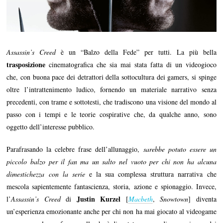
Assassin’s Creed
è un “Balzo della Fede” per tutti. La più bella
trasposizione
cinematografica che sia mai stata fatta di un videogioco
che, con buona pace dei detrattori della sottocultura dei gamers, si spinge
oltre l’intrattenimento ludico, fornendo un materiale narrativo senza
precedenti, con trame e sottotesti, che tradiscono una visione del mondo al
passo con i tempi e le teorie cospirative che, da qualche anno, sono
oggetto dell’interesse pubblico.
Parafrasando la celebre frase dell’allunaggio,
sarebbe potuto essere un
piccolo balzo per il fan ma un salto nel vuoto per chi non ha alcuna
dimestichezza con la serie
e la sua complessa struttura narrativa che
mescola sapientemente fantascienza, storia, azione e spionaggio. Invece,
Justin Kurzel
l’
Assassin’s Creed
di
[
Macbeth
,
Snowtown
] diventa
un’esperienza emozionante anche per chi non ha mai giocato al videogame