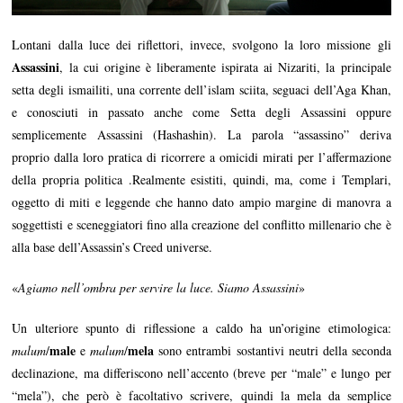
Lontani dalla luce dei riflettori, invece, svolgono la loro missione gli
Assassini
, la cui origine è liberamente ispirata ai Nizariti, la principale
setta degli ismailiti, una corrente dell’islam sciita, seguaci dell’Aga Khan,
e conosciuti in passato anche come Setta degli Assassini oppure
semplicemente Assassini (Hashashin). La parola “assassino” deriva
proprio dalla loro pratica di ricorrere a omicidi mirati per l’affermazione
della propria politica .Realmente esistiti, quindi, ma, come i Templari,
oggetto di miti e leggende che hanno dato ampio margine di manovra a
soggettisti e sceneggiatori fino alla creazione del conflitto millenario che è
alla base dell’Assassin’s Creed universe.
«
Agiamo nell’ombra per servire la luce. Siamo Assassini
»
Un ulteriore spunto di riflessione a caldo ha un’origine etimologica:
male
mela
malum
/
e
malum
/
sono entrambi sostantivi neutri della seconda
declinazione, ma differiscono nell’accento (breve per “male” e lungo per
“mela”), che però è facoltativo scrivere, quindi la mela da semplice