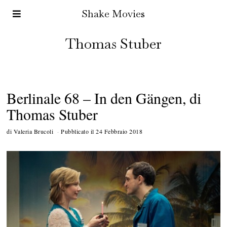
Shake Movies
Thomas Stuber
Berlinale 68 – In den Gängen, di
Thomas Stuber
di
Valeria Brucoli
Pubblicato il
24 Febbraio 2018
3
0
M
a
r
z
o
2
0
1
8