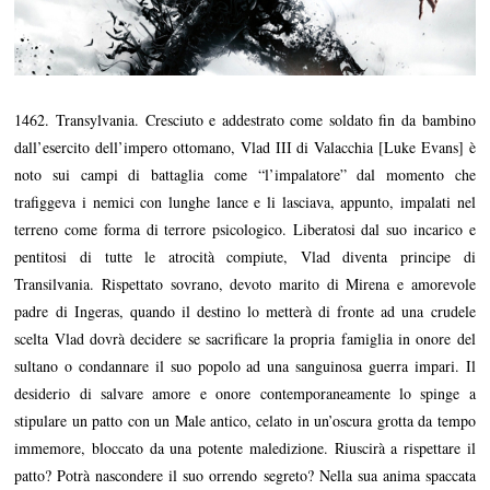
1462. Transylvania. Cresciuto e addestrato come soldato fin da bambino
dall’esercito dell’impero ottomano, Vlad III di Valacchia [Luke Evans] è
noto sui campi di battaglia come “l’impalatore” dal momento che
trafiggeva i nemici con lunghe lance e li lasciava, appunto, impalati nel
terreno come forma di terrore psicologico. Liberatosi dal suo incarico e
pentitosi di tutte le atrocità compiute, Vlad diventa principe di
Transilvania. Rispettato sovrano, devoto marito di Mirena e amorevole
padre di Ingeras, quando il destino lo metterà di fronte ad una crudele
scelta Vlad dovrà decidere se sacrificare la propria famiglia in onore del
sultano o condannare il suo popolo ad una sanguinosa guerra impari. Il
desiderio di salvare amore e onore contemporaneamente lo spinge a
stipulare un patto con un Male antico, celato in un’oscura grotta da tempo
immemore, bloccato da una potente maledizione. Riuscirà a rispettare il
patto? Potrà nascondere il suo orrendo segreto? Nella sua anima spaccata