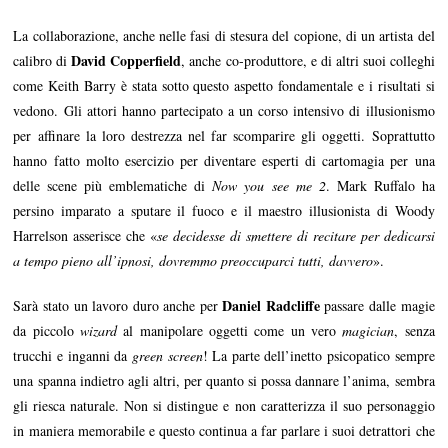
La collaborazione, anche nelle fasi di stesura del copione, di un artista del
David Copperfield
calibro di
, anche co-produttore, e di altri suoi colleghi
come Keith Barry è stata sotto questo aspetto fondamentale e i risultati si
vedono. Gli attori hanno partecipato a un corso intensivo di illusionismo
per affinare la loro destrezza nel far scomparire gli oggetti. Soprattutto
hanno fatto molto esercizio per diventare esperti di cartomagia per una
delle scene più emblematiche di
Now you see me 2
. Mark Ruffalo ha
persino imparato a sputare il fuoco e il maestro illusionista di Woody
Harrelson asserisce che «
se decidesse di smettere di recitare per dedicarsi
a tempo pieno all’ipnosi, dovremmo preoccuparci tutti, davvero
».
Daniel Radcliffe
Sarà stato un lavoro duro anche per
passare dalle magie
da piccolo
wizard
al manipolare oggetti come un vero
magician
, senza
trucchi e inganni da
green screen
! La parte dell’inetto psicopatico sempre
una spanna indietro agli altri, per quanto si possa dannare l’anima, sembra
gli riesca naturale. Non si distingue e non caratterizza il suo personaggio
in maniera memorabile e questo continua a far parlare i suoi detrattori che