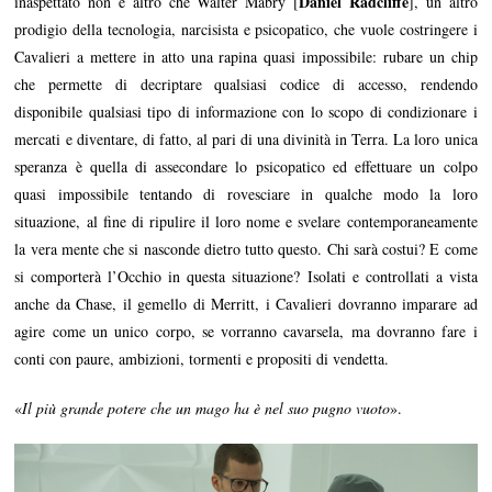
Daniel Radcliffe
inaspettato non è altro che Walter Mabry [
], un altro
prodigio della tecnologia, narcisista e psicopatico, che vuole costringere i
Cavalieri a mettere in atto una rapina quasi impossibile: rubare un chip
che permette di decriptare qualsiasi codice di accesso, rendendo
disponibile qualsiasi tipo di informazione con lo scopo di condizionare i
mercati e diventare, di fatto, al pari di una divinità in Terra. La loro unica
speranza è quella di assecondare lo psicopatico ed effettuare un colpo
quasi impossibile tentando di rovesciare in qualche modo la loro
situazione, al fine di ripulire il loro nome e svelare contemporaneamente
la vera mente che si nasconde dietro tutto questo. Chi sarà costui? E come
si comporterà l’Occhio in questa situazione? Isolati e controllati a vista
anche da Chase, il gemello di Merritt, i Cavalieri dovranno imparare ad
agire come un unico corpo, se vorranno cavarsela, ma dovranno fare i
conti con paure, ambizioni, tormenti e propositi di vendetta.
«
Il più grande potere che un mago ha è nel suo pugno vuoto
».