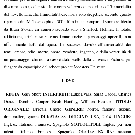
divenire come, del resto, la consapevolezza dei poteri e dell’immortalità
del novello Dracula. Immortalità che non è solo diegetica: secondo quanto
riportato da IMDb sono più di 300 i film in cui compare il vampiro ideato
da Bram Stoker, un numero secondo solo a Sherlock Holmes. Il totale,
addirittura, triplica se si considerano anche i personaggi apocrifi, non
ufficialmente tratti dall’opera. Un successo dovuto all’universalità dei
temi, amore, odio, morte, onore, vendetta, inganno, e della versatilità di
un personaggio che non a caso è stato scelto dalla Universal Pictures per
fungere da capostipite del reboot project Monsters Universe.
IL DVD
REGIA:
INTERPRETI:
Gary Shore
Luke Evans, Sarah Gadon, Charles
TITOLO
Dance, Dominic Cooper, Noah Huntley, William Houston
ORIGINALE:
GENERE:
Dracula Untold
horror, fantasy, azione,
DURATA:
ORIGINE:
LINGUE:
drammatico, guerra
88′
USA, 2014
SOTTOTITOLI
:
Inglese, Italiano, Francese, Spagnolo
Inglese per non
EXTRA:
udenti, Italiano, Francese, Spagnolo, Olandese
nessuno