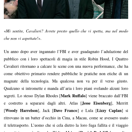
«
Mi sentite, Cavalieri? Avrete presto quello che vi spetta, ma nel modo
che non vi aspettate!
».
Un anno dopo aver ingannato l’FBI e aver guadagnato l’adulazione del
pubblico con i loro spettacoli di magia in stile Robin Hood, I Quattro
Cavalieri ritornano a calcare le scene con una nuova performance, che ha
come obiettivo primario rendere pubbliche le pratiche non etiche di un
magnate della tecnologia. Ma qualcosa non va per il verso giusto.
Qualcuno si intromette e manda all’aria i loro piani svelando alcuni loro
Mark Ruffalo
segreti. Lo stesso Dylan Rhodes [
] viene braccato dall’FBI
Jesse Eisenberg
e costretto a separarsi dagli altri. Atlas [
], Merritt
Woody Harrelson
Dave Franco
Lizzy Caplan
[
], Jack [
] e Lula [
] si
ritrovano in un batter d’occhio in Cina, a Macau, come se avessero usato
il teletrasporto. L’uomo che si cela dietro la loro fuga fallita e il viaggio