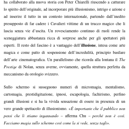
ha collaborato alla nuova storia con Peter Chiarelli riuscendo a catturare
lo spirito dell’originale, ad incorporare più illusionismo, intrigo e azione e
ad inserire il tutto in un contesto internazionale, partendo dall’inedito
presupposto di far cadere i Cavalieri vittime di un trucco magico che li
lascia senza vie d’uscita. Un rovesciamento continuo di ruoli rende la
sceneggiatura abbastanza ricca di sorprese anche per gli spettatori più
illusione
esperti. Il resto del fascino è a vantaggio dell’
, intesa come arte
magica e come patto di sospensione dell’incredulità, principio basilare
dell’arte cinematografica. Un parallelismo che ricorda alla lontana il
The
Prestige
di Nolan, senza averne, ovviamente, quella struttura perfetta da
meccanismo da orologio svizzero.
Sullo schermo si susseguono numeri di micromagia, mentalismo,
cartomagia, prestidigitazione, ipnosi, escapologia, fachirismo, perfino
grandi illusioni e si ha la vivida sensazione di essere in presenza di un
vero grande spettacolo di illusionismo. «
È importante che il pubblico non
pensi che li stiamo ingannando
– afferma Chu –
perché non è così.
Facciamo magia sullo schermo così come la si vede, senza tagli».