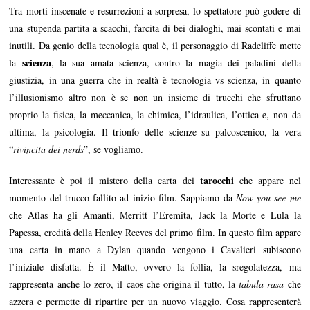
Tra morti inscenate e resurrezioni a sorpresa, lo spettatore può godere di
una stupenda partita a scacchi, farcita di bei dialoghi, mai scontati e mai
inutili. Da genio della tecnologia qual è, il personaggio di Radcliffe mette
scienza
la
, la sua amata scienza, contro la magia dei paladini della
giustizia, in una guerra che in realtà è tecnologia vs scienza, in quanto
l’illusionismo altro non è se non un insieme di trucchi che sfruttano
proprio la fisica, la meccanica, la chimica, l’idraulica, l’ottica e, non da
ultima, la psicologia. Il trionfo delle scienze su palcoscenico, la vera
“
rivincita dei nerds
”, se vogliamo.
tarocchi
Interessante è poi il mistero della carta dei
che appare nel
momento del trucco fallito ad inizio film. Sappiamo da
Now you see me
che Atlas ha gli Amanti, Merritt l’Eremita, Jack la Morte e Lula la
Papessa, eredità della Henley Reeves del primo film. In questo film appare
una carta in mano a Dylan quando vengono i Cavalieri subiscono
l’iniziale disfatta. È il Matto, ovvero la follia, la sregolatezza, ma
rappresenta anche lo zero, il caos che origina il tutto, la
tabula rasa
che
azzera e permette di ripartire per un nuovo viaggio. Cosa rappresenterà