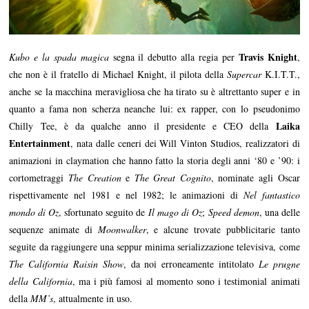
Travis Knight
Kubo e la spada magica
segna il debutto alla regia per
,
che non è il fratello di Michael Knight, il pilota della
Supercar
K.I.T.T.,
anche se la macchina meravigliosa che ha tirato su è altrettanto super e in
quanto a fama non scherza neanche lui: ex rapper, con lo pseudonimo
Laika
Chilly Tee, è da qualche anno il presidente e CEO della
Entertainment
, nata dalle ceneri dei Will Vinton Studios, realizzatori di
animazioni in claymation che hanno fatto la storia degli anni ‘80 e ’90: i
cortometraggi
The Creation
e
The Great Cognito
, nominate agli Oscar
rispettivamente nel 1981 e nel 1982; le animazioni di
Nel fantastico
mondo di Oz
, sfortunato seguito de
Il mago di Oz
;
Speed demon
, una delle
sequenze animate di
Moonwalker
, e alcune trovate pubblicitarie tanto
seguite da raggiungere una seppur minima serializzazione televisiva, come
The California Raisin Show
, da noi erroneamente intitolato
Le prugne
della California
, ma i più famosi al momento sono i testimonial animati
della
MM’s
, attualmente in uso.