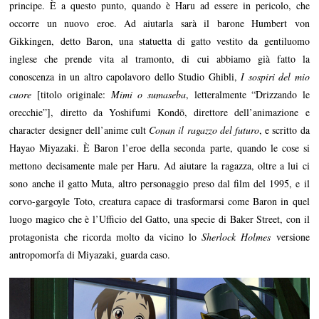
principe. È a questo punto, quando è Haru ad essere in pericolo, che
occorre un nuovo eroe. Ad aiutarla sarà il barone Humbert von
Gikkingen, detto Baron, una statuetta di gatto vestito da gentiluomo
inglese che prende vita al tramonto, di cui abbiamo già fatto la
conoscenza in un altro capolavoro dello Studio Ghibli,
I sospiri del mio
cuore
[titolo originale:
Mimi o sumaseba
, letteralmente “Drizzando le
orecchie”], diretto da Yoshifumi Kondō, direttore dell’animazione e
character designer dell’anime cult
Conan il ragazzo del futuro
, e scritto da
Hayao Miyazaki. È Baron l’eroe della seconda parte, quando le cose si
mettono decisamente male per Haru. Ad aiutare la ragazza, oltre a lui ci
sono anche il gatto Muta, altro personaggio preso dal film del 1995, e il
corvo-gargoyle Toto, creatura capace di trasformarsi come Baron in quel
luogo magico che è l’Ufficio del Gatto, una specie di Baker Street, con il
protagonista che ricorda molto da vicino lo
Sherlock Holmes
versione
antropomorfa di Miyazaki, guarda caso.