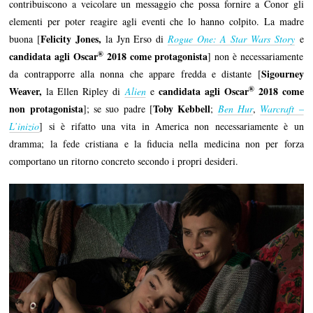
contribuiscono a veicolare un messaggio che possa fornire a Conor gli
elementi per poter reagire agli eventi che lo hanno colpito. La madre
Felicity Jones,
buona [
la Jyn Erso di
Rogue One: A Star Wars Story
e
®
candidata agli Oscar
2018 come protagonista
] non è necessariamente
Sigourney
da contrapporre alla nonna che appare fredda e distante [
®
Weaver,
candidata agli Oscar
2018 come
la Ellen Ripley di
Alien
e
non protagonista
Toby Kebbell
]; se suo padre [
;
Ben Hur
,
Warcraft –
L’inizio
] si è rifatto una vita in America non necessariamente è un
dramma; la fede cristiana e la fiducia nella medicina non per forza
comportano un ritorno concreto secondo i propri desideri.