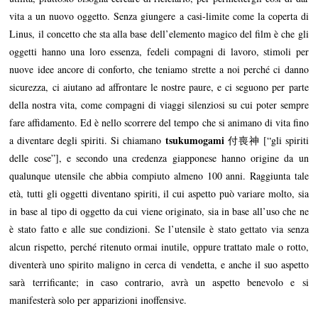
vita a un nuovo oggetto. Senza giungere a casi-limite come la coperta di
Linus, il concetto che sta alla base dell’elemento magico del film è che gli
oggetti hanno una loro essenza, fedeli compagni di lavoro, stimoli per
nuove idee ancore di conforto, che teniamo strette a noi perché ci danno
sicurezza, ci aiutano ad affrontare le nostre paure, e ci seguono per parte
della nostra vita, come compagni di viaggi silenziosi su cui poter sempre
fare affidamento. Ed è nello scorrere del tempo che si animano di vita fino
tsukumogami
a diventare degli spiriti. Si chiamano
付喪神 [“gli spiriti
delle cose”], e secondo una credenza giapponese hanno origine da un
qualunque utensile che abbia compiuto almeno 100 anni. Raggiunta tale
età, tutti gli oggetti diventano spiriti, il cui aspetto può variare molto, sia
in base al tipo di oggetto da cui viene originato, sia in base all’uso che ne
è stato fatto e alle sue condizioni. Se l’utensile è stato gettato via senza
alcun rispetto, perché ritenuto ormai inutile, oppure trattato male o rotto,
diventerà uno spirito maligno in cerca di vendetta, e anche il suo aspetto
sarà terrificante; in caso contrario, avrà un aspetto benevolo e si
manifesterà solo per apparizioni inoffensive.