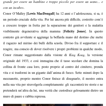
grande per essere un bambino e troppo piccolo per essere un uomo… e
con un incubo
».
Lewis MacDougall
Conor O’Malley [
] ha 12 anni e l’adolescenza, si sa, è
un periodo cruciale della vita. Per lui ancora più difficile, costretto com’è
a crescere troppo in fretta per la separazione dei genitori e la malattia
Felicity Jones
visibilmente degenerativa della mamma [
]. In questo
contesto già avvilente si aggiunge la beffarda mano del destino che mette
il ragazzo nel mirino dei bulli della scuola. Diviso fra il sopportare e il
reagire, ma conscio di dover risolvere i propri problemi in qualche modo,
Conor rimane suggestionato dalla visione di
King Kong
, la versione
originale del 1933, e così immagina che il tasso secolare che domina la
collina di fronte casa loro, posto proprio al centro del cimitero, prenda
vita e si trasformi in un gigante dall’anima di fuoco. Sette minuti dopo la
mezzanotte, proprio mentre Conor finisce di disegnarlo, il mostro entra
nella sua vita per stravolgerla completamente: gli racconterà tre storie e ne
pretenderà un’altra da lui, una verità che custodisce gelosamente dietro un
muro di paure e rabbia repressa.