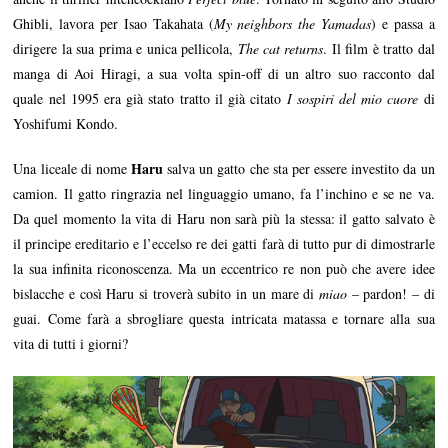
Ghibli, lavora per Isao Takahata (
My neighbors the Yamadas
) e passa a
dirigere la sua prima e unica pellicola,
The cat returns
. Il film è tratto dal
manga di Aoi Hiragi, a sua volta spin-off di un altro suo racconto dal
quale nel 1995 era già stato tratto il già citato
I sospiri del mio cuore
di
Yoshifumi Kondo.
Haru
Una liceale di nome
salva un gatto che sta per essere investito da un
camion. Il gatto ringrazia nel linguaggio umano, fa l’inchino e se ne va.
Da quel momento la vita di Haru non sarà più la stessa: il gatto salvato è
il principe ereditario e l’eccelso re dei gatti farà di tutto pur di dimostrarle
la sua infinita riconoscenza. Ma un eccentrico re non può che avere idee
bislacche e così Haru si troverà subito in un mare di
miao
– pardon! – di
guai. Come farà a sbrogliare questa intricata matassa e tornare alla sua
vita di tutti i giorni?