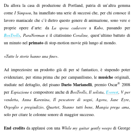
Da allora la casa di produzione di Portland, patria di un’altra gemma
come
I Simpson
, ha inanellato una serie di successi che, per chi conosce il
lavoro maniacale che c’è dietro questo genere di animazione, sono vere e
proprie opere d’arte: da
La sposa cadavere
a
Kubo,
passando per
BoxTrolls
,
ParaNorman
e il citatissimo
Coraline,
quest’ultimo battuto di
primato
un minuto nel
di stop-motion movie più lungo al mondo.
«
Tutte le storie hanno una fine
».
Ad impreziosire un prodotto già di per sé fantastico, è stupendo poter
musiche
evidenziare, per stima prima che per campanilismo, le
originali,
®
Dario Marianelli
studiate nel dettaglio, del pisano
, premio Oscar
2008
per
Espiazione
e compositore anche di
BoxTrolls
,
Il solista
,
Everest
,
V per
vendetta
,
Anna Karenina
,
Il pescatore di sogni
,
Agora
,
Jane Eyre
,
Orgoglio e pregiudizio
,
Quartet
,
Stanno tutti bene
,
Mangia prega ama
,
solo per citare le colonne sonore di maggior successo.
End credits
da applausi con una
While my guitar gently weeps
di George