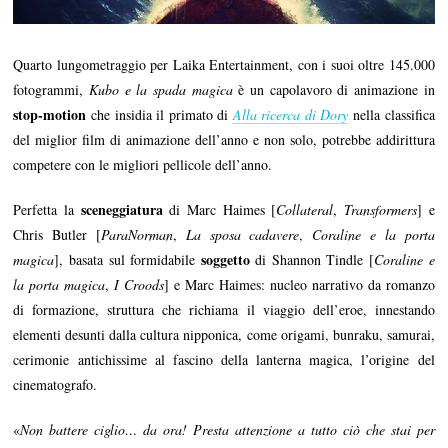
Quarto lungometraggio per Laika Entertainment, con i suoi oltre 145.000
fotogrammi,
Kubo e la spada magica
è un capolavoro di animazione in
stop-motion
che insidia il primato di
Alla ricerca di Dory
nella classifica
del miglior film di animazione dell’anno e non solo, potrebbe addirittura
competere con le migliori pellicole dell’anno.
sceneggiatura
Perfetta la
di Marc Haimes [
Collateral
,
Transformers
] e
Chris Butler [
ParaNorman
,
La sposa cadavere
,
Coraline e la porta
soggetto
magica
], basata sul formidabile
di Shannon Tindle [
Coraline e
la porta magica
,
I Croods
] e Marc Haimes: nucleo narrativo da romanzo
di formazione, struttura che richiama il viaggio dell’eroe, innestando
elementi desunti dalla cultura nipponica, come origami, bunraku, samurai,
cerimonie antichissime al fascino della lanterna magica, l’origine del
cinematografo.
«
Non battere ciglio… da ora! Presta attenzione a tutto ciò che stai per