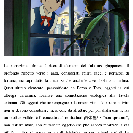
folklore
La narrazione filmica è ricca di elementi del
giapponese: il
profondo rispetto verso i gatti, considerati spiriti saggi e portatori di
fortuna, ma soprattutto la credenza che anche le cose abbiano un’anima.
Quest’ultimo elemento, personificato da Baron e Toto, oggetti in cui
alberga un’anima, fornisce una connotazione ecologica alla favola
animata. Gli oggetti che accompagnano la nostra vita e le nostre attività
non si devono considerare mere cose da sfruttare per poi disfarsene senza
mottainai
un motivo valido, è il concetto del
勿体無い “non sprecare”,
non trattare male, non buttare un oggetto che può ancora mostrare la sua
utilità, piuttosto bisogna cercare di riciclarlo, per permettergli così di dar