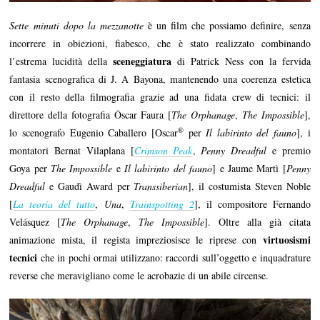
Sette minuti dopo la mezzanotte
è un film che possiamo definire, senza
incorrere in obiezioni, fiabesco, che è stato realizzato combinando
sceneggiatura
l’estrema lucidità della
di Patrick Ness con la fervida
fantasia scenografica di J. A Bayona, mantenendo una coerenza estetica
con il resto della filmografia grazie ad una fidata crew di tecnici: il
direttore della fotografia Óscar Faura [
The Orphanage
,
The Impossible
],
®
lo scenografo Eugenio Caballero [Oscar
per
Il labirinto del fauno
], i
montatori Bernat Vilaplana [
Crimson Peak
,
Penny Dreadful
e premio
Goya per
The Impossible
e
Il labirinto del fauno
] e Jaume Martì [
Penny
Dreadful
e Gaudì Award per
Transsiberian
], il costumista Steven Noble
[
La teoria del tutto
,
Una
,
Trainspotting 2
], il compositore Fernando
Velásquez [
The Orphanage
,
The Impossible
]. Oltre alla già citata
virtuosismi
animazione mista, il regista impreziosisce le riprese con
tecnici
che in pochi ormai utilizzano: raccordi sull’oggetto e inquadrature
reverse che meravigliano come le acrobazie di un abile circense.