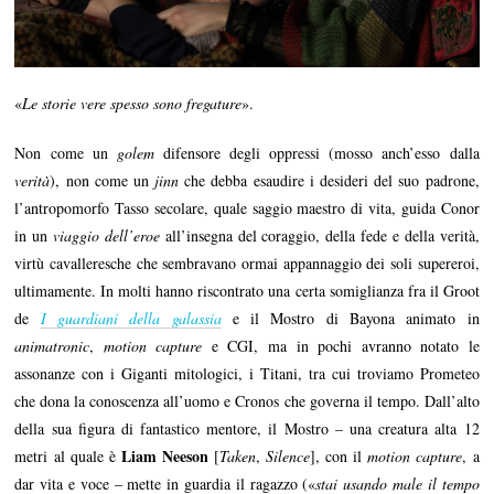
«
Le storie vere spesso sono fregature
».
Non come un
golem
difensore degli oppressi (mosso anch’esso dalla
verità
), non come un
jinn
che debba esaudire i desideri del suo padrone,
l’antropomorfo Tasso secolare, quale saggio maestro di vita, guida Conor
in un
viaggio dell’eroe
all’insegna del coraggio, della fede e della verità,
virtù cavalleresche che sembravano ormai appannaggio dei soli supereroi,
ultimamente. In molti hanno riscontrato una certa somiglianza fra il Groot
de
I guardiani della galassia
e il Mostro di Bayona animato in
animatronic
,
motion capture
e CGI, ma in pochi avranno notato le
assonanze con i Giganti mitologici, i Titani, tra cui troviamo Prometeo
che dona la conoscenza all’uomo e Cronos che governa il tempo. Dall’alto
della sua figura di fantastico mentore, il Mostro – una creatura alta 12
Liam Neeson
metri al quale è
[
Taken
,
Silence
], con il
motion capture
, a
dar vita e voce – mette in guardia il ragazzo («
stai usando male il tempo