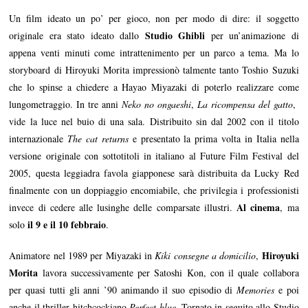
Un film ideato un po’ per gioco, non per modo di dire: il soggetto
Studio Ghibli
originale era stato ideato dallo
per un’animazione di
appena venti minuti come intrattenimento per un parco a tema. Ma lo
storyboard di Hiroyuki Morita impressionò talmente tanto Toshio Suzuki
che lo spinse a chiedere a Hayao Miyazaki di poterlo realizzare come
lungometraggio. In tre anni
Neko no ongaeshi
,
La ricompensa del gatto
,
vide la luce nel buio di una sala. Distribuito sin dal 2002 con il titolo
internazionale
The cat returns
e presentato la prima volta in Italia nella
versione originale con sottotitoli in italiano al Future Film Festival del
2005, questa leggiadra favola giapponese sarà distribuita da Lucky Red
finalmente con un doppiaggio encomiabile, che privilegia i professionisti
Al cinema
invece di cedere alle lusinghe delle comparsate illustri.
, ma
il 9 e il 10 febbraio
solo
.
Hiroyuki
Animatore nel 1989 per Miyazaki in
Kiki consegne a domicilio
,
Morita
lavora successivamente per Satoshi Kon, con il quale collabora
per quasi tutti gli anni ’90 animando il suo episodio di
Memories
e poi
anche il thriller hitchcockiano
Perfect blue
. Tornato in seguito allo Studio