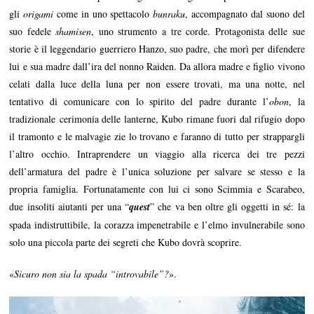
gli
origami
come in uno spettacolo
bunraku
, accompagnato dal suono del
suo fedele
shamisen
, uno strumento a tre corde. Protagonista delle sue
storie è il leggendario guerriero Hanzo, suo padre, che morì per difendere
lui e sua madre dall’ira del nonno Raiden. Da allora madre e figlio vivono
celati dalla luce della luna per non essere trovati, ma una notte, nel
tentativo di comunicare con lo spirito del padre durante l’
obon
, la
tradizionale cerimonia delle lanterne, Kubo rimane fuori dal rifugio dopo
il tramonto e le malvagie zie lo trovano e faranno di tutto per strappargli
l’altro occhio. Intraprendere un viaggio alla ricerca dei tre pezzi
dell’armatura del padre è l’unica soluzione per salvare se stesso e la
propria famiglia. Fortunatamente con lui ci sono Scimmia e Scarabeo,
due insoliti aiutanti per una “
quest
” che va ben oltre gli oggetti in sé: la
spada indistruttibile, la corazza impenetrabile e l’elmo invulnerabile sono
solo una piccola parte dei segreti che Kubo dovrà scoprire.
«
Sicuro non sia la spada “introvabile”?
».