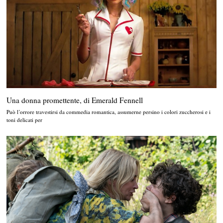
Una donna promettente, di Emerald Fennell
Può l’orrore travestirsi da commedia romantica, assumerne persino i colori zuccherosi e i
toni delicati per