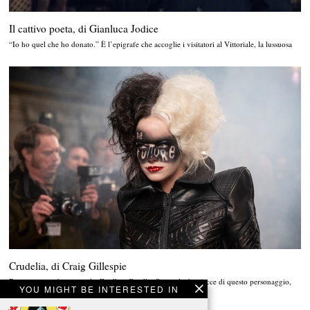
Il cattivo poeta, di Gianluca Jodice
“Io ho quel che ho donato.” È l’epigrafe che accoglie i visitatori al Vittoriale, la lussuosa
Crudelia, di Craig Gillespie
Bianco e nero, bene e male, Estella e Cruella. Queste le due facce di questo personaggio,
YOU MIGHT BE INTERESTED IN