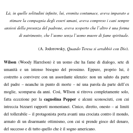
M
a
Là, in quelle solitudini infinite, lui, eremita contumace, aveva imparato a
g
g
stimare la compagnia degli esseri umani, aveva compreso i cani sempre
i
ansiosi della presenza del padrone, aveva scoperto che l’altro è una forma
o
2
di nutrimento, che l’uomo senza l’uomo muore di fame spirituale.
0
1
7
(A. Jodorowsky,
Quando Teresa si arrabbiò con Dio
).
Wilson
(Woody Harrelson) è un uomo che ha fame di dialogo, sete di
umanità e un intenso bisogno del prossimo. Eppure, proprio lui, è
costretto a convivere con un assordante silenzio: non un saluto da parte
del padre – neanche in punto di morte – né una parola da parte dell’ex
moglie, scomparsa da anni. Così, WIlson si ritrova completamente solo,
cagnolina Pepper
fatta eccezione per la
e alcuni sconosciuti, con cui
intreccia bizzarri rapporti momentanei. Cinico, diretto, onesto – ai limiti
del tollerabile – il protagonista porta avanti una crociata contro il mondo,
armato di un disarmante ottimismo, con cui si prende gioco del denaro,
del successo e di tutto quello che è il sogno americano.