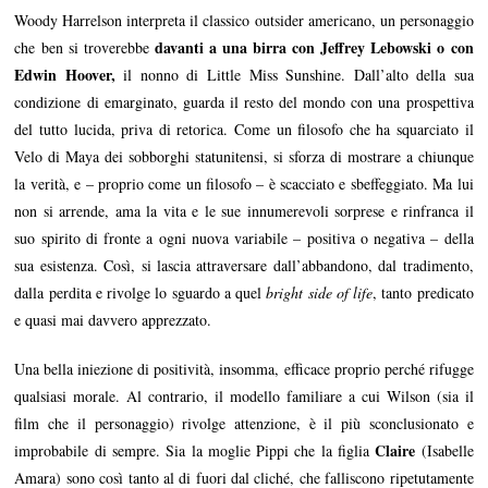
Woody Harrelson interpreta il classico outsider americano, un personaggio
davanti a una birra con Jeffrey Lebowski o con
che ben si troverebbe
Edwin Hoover,
il nonno di Little Miss Sunshine. Dall’alto della sua
condizione di emarginato, guarda il resto del mondo con una prospettiva
del tutto lucida, priva di retorica. Come un filosofo che ha squarciato il
Velo di Maya dei sobborghi statunitensi, si sforza di mostrare a chiunque
la verità, e – proprio come un filosofo – è scacciato e sbeffeggiato. Ma lui
non si arrende, ama la vita e le sue innumerevoli sorprese e rinfranca il
suo spirito di fronte a ogni nuova variabile – positiva o negativa – della
sua esistenza. Così, si lascia attraversare dall’abbandono, dal tradimento,
dalla perdita e rivolge lo sguardo a quel
bright side of life
, tanto predicato
e quasi mai davvero apprezzato.
Una bella iniezione di positività, insomma, efficace proprio perché rifugge
qualsiasi morale. Al contrario, il modello familiare a cui Wilson (sia il
film che il personaggio) rivolge attenzione, è il più sconclusionato e
Claire
improbabile di sempre. Sia la moglie Pippi che la figlia
(Isabelle
Amara) sono così tanto al di fuori dal cliché, che falliscono ripetutamente