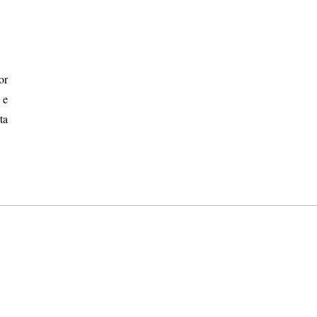
or
 e
ta