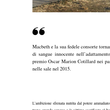
Macbeth e la sua fedele consorte torna
di sangue innocente nell’adattament
premio Oscar Marion Cotillard nei pann
nelle sale nel 2015.
L’ambizione sfrenata nutrita dal potere ammaliat
trono gronda sangue e le vittime sacrificate al b