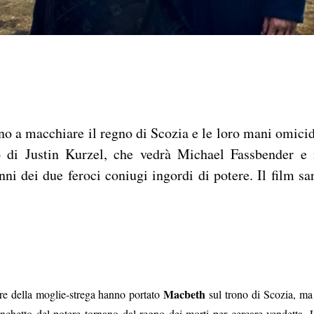
no a macchiare il regno di Scozia e le loro mani omici
o di Justin Kurzel, che vedrà Michael Fassbender e 
i dei due feroci coniugi ingordi di potere. Il film sa
Macbeth
ore della moglie-strega hanno portato
sul trono di Scozia, ma 
anchetto del potere tornano dal regno dei morti per cercare vendetta. 