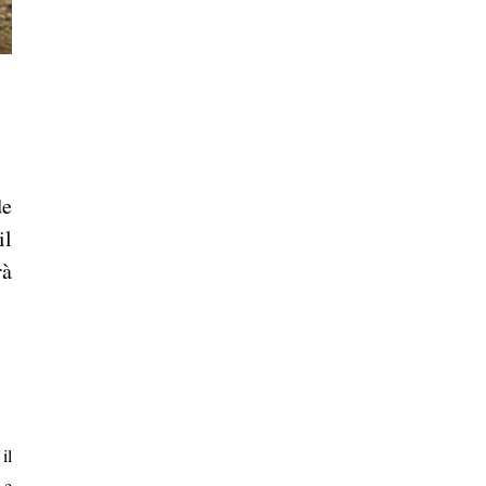
de
il
rà
il
Le