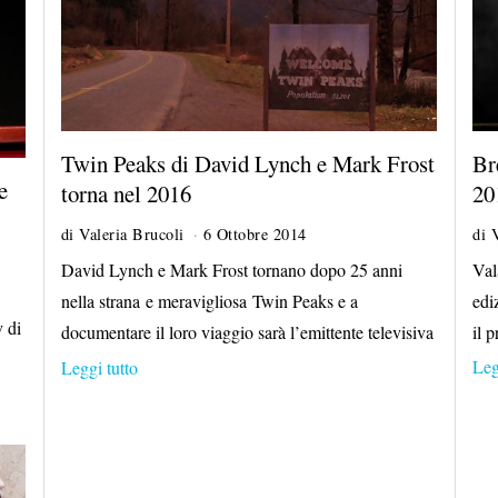
Br
Twin Peaks di David Lynch e Mark Frost
e
20
torna nel 2016
di
di
Valeria Brucoli
6 Ottobre 2014
5
N
Val
David Lynch e Mark Frost tornano dopo 25 anni
o
edi
nella strana e meravigliosa Twin Peaks e a
v
e
v di
il 
documentare il loro viaggio sarà l’emittente televisiva
m
Leg
Leggi tutto
b
r
e
2
0
1