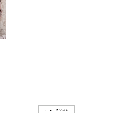
4
1
2
AVANTI