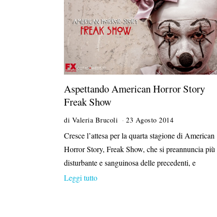
1
4
Aspettando American Horror Story
Freak Show
di
Valeria Brucoli
23 Agosto 2014
5
N
Cresce l’attesa per la quarta stagione di American
o
Horror Story, Freak Show, che si preannuncia più
v
e
disturbante e sanguinosa delle precedenti, e
m
Leggi tutto
b
r
e
2
0