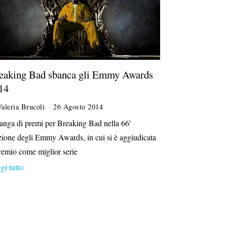
eaking Bad sbanca gli Emmy Awards
14
Valeria Brucoli
26 Agosto 2014
5
N
anga di premi per Breaking Bad nella 66′
o
zione degli Emmy Awards, in cui si è aggiudicata
v
e
premio come miglior serie
m
gi tutto
b
r
e
2
0
1