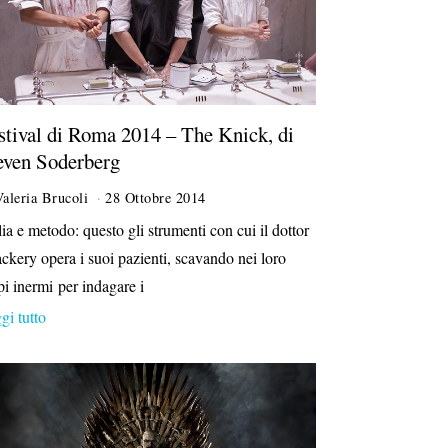
stival di Roma 2014 – The Knick, di
even Soderberg
Valeria Brucoli
28 Ottobre 2014
5
N
lia e metodo: questo gli strumenti con cui il dottor
o
ckery opera i suoi pazienti, scavando nei loro
v
e
pi inermi per indagare i
m
gi tutto
b
r
e
2
0
1
4