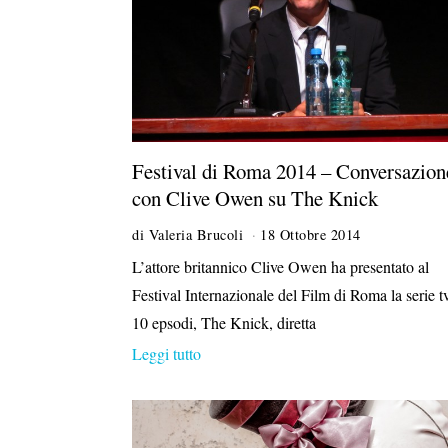
Festival di Roma 2014 – Conversazion
con Clive Owen su The Knick
di
Valeria Brucoli
18 Ottobre 2014
5
N
L’attore britannico Clive Owen ha presentato al
o
Festival Internazionale del Film di Roma la serie t
v
e
10 epsodi, The Knick, diretta
m
Leggi tutto
b
r
e
2
0