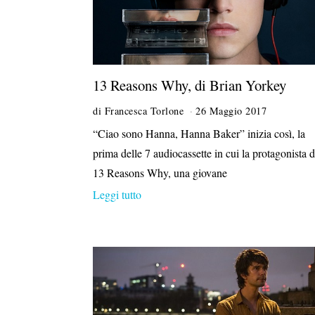
13 Reasons Why, di Brian Yorkey
di
Francesca Torlone
26 Maggio 2017
2
6
“Ciao sono Hanna, Hanna Baker” inizia così, la
M
prima delle 7 audiocassette in cui la protagonista d
a
g
13 Reasons Why, una giovane
g
Leggi tutto
i
o
2
0
2
1