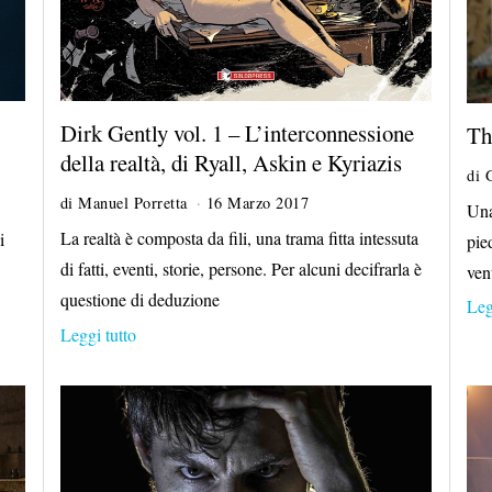
Dirk Gently vol. 1 – L’interconnessione
Th
della realtà, di Ryall, Askin e Kyriazis
di
di
Manuel Porretta
16 Marzo 2017
Una
La realtà è composta da fili, una trama fitta intessuta
i
pie
di fatti, eventi, storie, persone. Per alcuni decifrarla è
ven
questione di deduzione
Leg
Leggi tutto