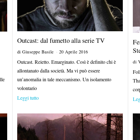
Outcast: dal fumetto alla serie TV
Fe
St
di
Giuseppe Basile
20 Aprile 2016
Outcast. Reietto. Emarginato. Così è definito chi è
di
allontanato dalla società. Ma vi può essere
Fol
lle
un’anomalia in tale meccanismo. Un isolamento
Tha
volontario
cor
Leggi tutto
Leg