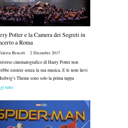
rry Potter e la Camera dei Segreti in
ncerto a Roma
Valeria Brucoli
2 Dicembre 2017
1
2
niverso cinematografico di Harry Potter non
D
rebbe esistere senza la sua musica. E le note lievi
i
c
Hedwig’s Theme sono solo la prima tappa
e
gi tutto
m
b
r
e
2
0
1
7