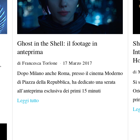
Ghost in the Shell: il footage in
Sh
anteprima
In
Ho
di
Francesca Torlone
17 Marzo 2017
2
,
2
di
Dopo Milano anche Roma, presso il cinema Moderno
M
Si 
di Piazza della Repubblica, ha dedicato una serata
a
g
Ori
all’anteprima esclusiva dei primi 15 minuti
g
pri
Leggi tutto
i
o
Leg
2
0
1
7