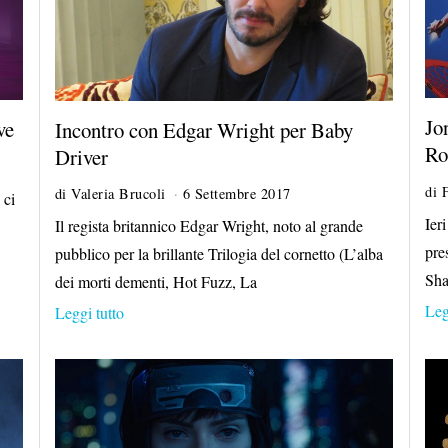
Jo
ve
Incontro con Edgar Wright per Baby
Ro
Driver
di
di
Valeria Brucoli
6 Settembre 2017
2
 ci
8
Ier
Il regista britannico Edgar Wright, noto al grande
O
pre
pubblico per la brillante Trilogia del cornetto (L’alba
t
t
Sha
dei morti dementi, Hot Fuzz, La
o
Leg
Leggi tutto
b
r
e
2
0
1
7