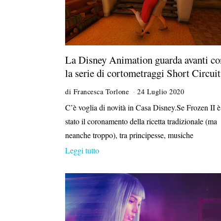
La Disney Animation guarda avanti co
la serie di cortometraggi Short Circuit
di
Francesca Torlone
24 Luglio 2020
2
8
C’è voglia di novità in Casa Disney.Se Frozen II è
O
stato il coronamento della ricetta tradizionale (ma
t
t
neanche troppo), tra principesse, musiche
o
Leggi tutto
b
r
e
2
0
2
0