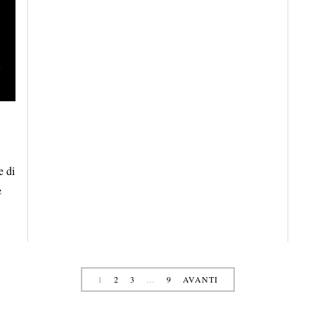
e di
e
1
2
3
…
9
AVANTI