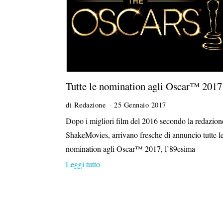
Tutte le nomination agli Oscar™ 2017
di
Redazione
25 Gennaio 2017
5
M
Dopo i migliori film del 2016 secondo la redazion
a
ShakeMovies, arrivano fresche di annuncio tutte l
r
z
nomination agli Oscar™ 2017, l’89esima
o
Leggi tutto
2
0
1
7