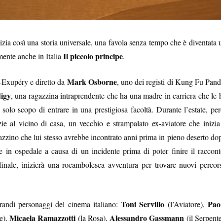
izia così una storia universale, una favola senza tempo che è diventata 
Il piccolo principe
almente anche in Italia
.
Mark Osborne
-Exupéry e diretto da
, uno dei registi di Kung Fu Pand
igy
, una ragazzina intraprendente che ha una madre in carriera che le 
 solo scopo di entrare in una prestigiosa facoltà. Durante l’estate, per
e al vicino di casa, un vecchio e strampalato ex-aviatore che inizia
agazzino che lui stesso avrebbe incontrato anni prima in pieno deserto do
e in ospedale a causa di un incidente prima di poter finire il raccont
inale, inizierà una rocambolesca avventura per trovare nuovi percors
Toni Servillo
Pao
grandi personaggi del cinema italiano:
(l’Aviatore),
Micaela Ramazzotti
Alessandro Gassmann
e),
(la Rosa),
(il Serpente