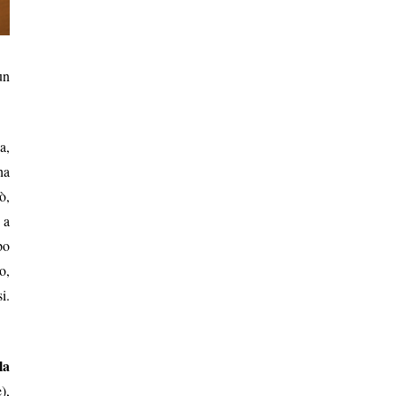
un
a,
ha
ò,
 a
po
o,
i.
la
),