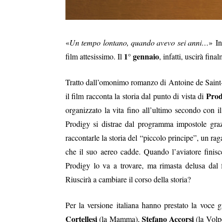
«
Un tempo lontano, quando avevo sei anni…
» In
1° gennaio
film attesissimo. Il
, infatti, uscirà fin
Tratto dall’omonimo romanzo di Antoine de Saint
Prod
il film racconta la storia dal punto di vista di
organizzato la vita fino all’ultimo secondo con il
Prodigy si distrae dal programma impostole grazi
raccontarle la storia del “piccolo principe”, un r
che il suo aereo cadde. Quando l’aviatore finisc
Prodigy lo va a trovare, ma rimasta delusa dal f
Riuscirà a cambiare il corso della storia?
Per la versione italiana hanno prestato la voce 
Cortellesi
Stefano Accorsi
(la Mamma),
(la Volp