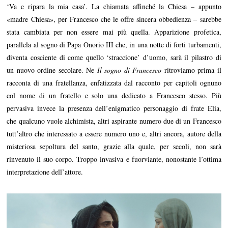
‘Va e ripara la mia casa’. La chiamata affinché la Chiesa – appunto
«madre Chiesa», per Francesco che le offre sincera obbedienza – sarebbe
stata cambiata per non essere mai più quella. Apparizione profetica,
parallela al sogno di Papa Onorio III che, in una notte di forti turbamenti,
diventa cosciente di come quello ‘straccione’ d’uomo, sarà il pilastro di
un nuovo ordine secolare. Ne
Il sogno di Francesco
ritroviamo prima il
racconta di una fratellanza, enfatizzata dal racconto per capitoli ognuno
col nome di un fratello e solo una dedicato a Francesco stesso. Più
pervasiva invece la presenza dell’enigmatico personaggio di frate Elia,
che qualcuno vuole alchimista, altri aspirante numero due di un Francesco
tutt’altro che interessato a essere numero uno e, altri ancora, autore della
misteriosa sepoltura del santo, grazie alla quale, per secoli, non sarà
rinvenuto il suo corpo. Troppo invasiva e fuorviante, nonostante l’ottima
interpretazione dell’attore.