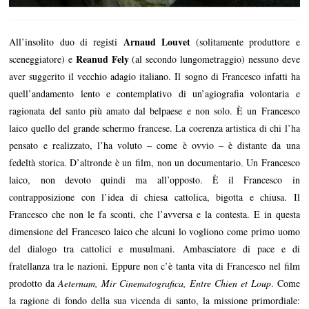
Arnaud Louvet
All’insolito duo di registi
(solitamente produttore e
Reanud Fely
sceneggiatore) e
(al secondo lungometraggio) nessuno deve
aver suggerito il vecchio adagio italiano. Il sogno di Francesco infatti ha
quell’andamento lento e contemplativo di un’agiografia volontaria e
ragionata del santo più amato dal belpaese e non solo. È un Francesco
laico quello del grande schermo francese. La coerenza artistica di chi l’ha
pensato e realizzato, l’ha voluto – come è ovvio – è distante da una
fedeltà storica. D’altronde è un film, non un documentario. Un Francesco
laico, non devoto quindi ma all’opposto. È il Francesco in
contrapposizione con l’idea di chiesa cattolica, bigotta e chiusa. Il
Francesco che non le fa sconti, che l’avversa e la contesta. E in questa
dimensione del Francesco laico che alcuni lo vogliono come primo uomo
del dialogo tra cattolici e musulmani. Ambasciatore di pace e di
fratellanza tra le nazioni. Eppure non c’è tanta vita di Francesco nel film
prodotto da
Aeternam, Mir Cinematografica, Entre Chien et Loup
. Come
la ragione di fondo della sua vicenda di santo, la missione primordiale: