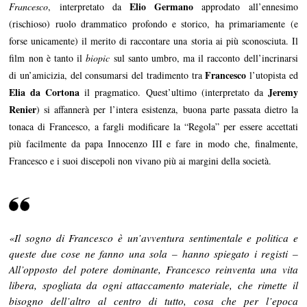
Elio Germano
Francesco
, interpretato da
approdato all’ennesimo
(rischioso) ruolo drammatico profondo e storico, ha primariamente (e
forse unicamente) il merito di raccontare una storia ai più sconosciuta. Il
film non è tanto il
biopic
sul santo umbro, ma il racconto dell’incrinarsi
Francesco
di un’amicizia, del consumarsi del tradimento tra
l’utopista ed
Elia da Cortona
Jeremy
il pragmatico. Quest’ultimo (interpretato da
Renier
) si affannerà per l’intera esistenza, buona parte passata dietro la
tonaca di Francesco, a fargli modificare la “Regola” per essere accettati
più facilmente da papa Innocenzo III e fare in modo che, finalmente,
Francesco e i suoi discepoli non vivano più ai margini della società.
«Il sogno di Francesco è un’avventura sentimentale e politica e
queste due cose ne fanno una sola – hanno spiegato i registi –
All’opposto del potere dominante, Francesco reinventa una vita
libera, spogliata da ogni attaccamento materiale, che rimette il
bisogno dell’altro al centro di tutto, cosa che per l’epoca