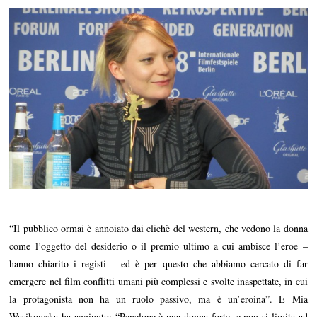
“Il pubblico ormai è annoiato dai clichè del western, che vedono la donna
come l’oggetto del desiderio o il premio ultimo a cui ambisce l’eroe –
hanno chiarito i registi – ed è per questo che abbiamo cercato di far
emergere nel film conflitti umani più complessi e svolte inaspettate, in cui
la protagonista non ha un ruolo passivo, ma è un’eroina”. E Mia
Wasikowska ha aggiunto: “Penelope è una donna forte, e non si limita ad