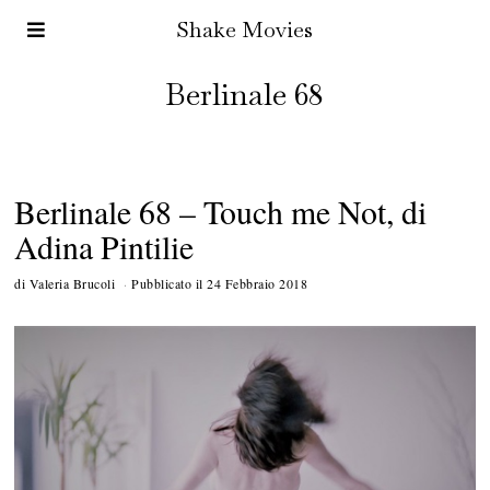
Shake Movies
Berlinale 68
Berlinale 68 – Touch me Not, di
Adina Pintilie
di
Valeria Brucoli
Pubblicato il
24 Febbraio 2018
1
M
a
r
z
o
2
0
1
8