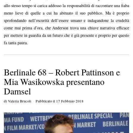
allo stesso tempo si carica addosso la responsabilità di raccontare una fiaba
meno lieve di quelle a cui ha abituato il suo pubblico. Ma è proprio
sprofondando nell’oscurità dell’essere umano e indagandone la crudeltà
come mai prima d’ora, che Anderson trova una chiave narrativa efficace
per mettere in guardia da un futuro che è già presente e proprio per questo
fa tanta paura.
Berlinale 68 – Robert Pattinson e
Mia Wasikowska presentano
Damsel
di
Valeria Brucoli
Pubblicato il
17 Febbraio 2018
1
5
M
a
r
z
o