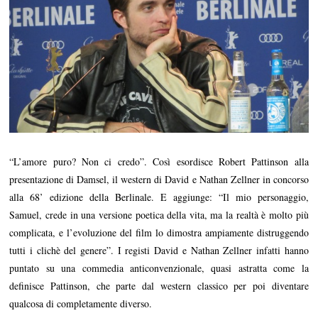
2
0
1
8
“L’amore puro? Non ci credo”. Così esordisce Robert Pattinson alla
presentazione di Damsel, il western di David e Nathan Zellner in concorso
alla 68’ edizione della Berlinale. E aggiunge: “Il mio personaggio,
Samuel, crede in una versione poetica della vita, ma la realtà è molto più
complicata, e l’evoluzione del film lo dimostra ampiamente distruggendo
tutti i clichè del genere”. I registi David e Nathan Zellner infatti hanno
puntato su una commedia anticonvenzionale, quasi astratta come la
definisce Pattinson, che parte dal western classico per poi diventare
qualcosa di completamente diverso.