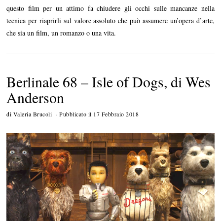
questo film per un attimo fa chiudere gli occhi sulle mancanze nella
tecnica per riaprirli sul valore assoluto che può assumere un’opera d’arte,
che sia un film, un romanzo o una vita.
Berlinale 68 – Isle of Dogs, di Wes
Anderson
di
Valeria Brucoli
Pubblicato il
17 Febbraio 2018
1
9
F
e
b
b
r
a
i
o
2
0
1
8