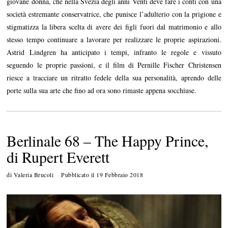
giovane donna, che nella Svezia degli anni Venti deve fare i conti con una
società estremante conservatrice, che punisce l’adulterio con la prigione e
stigmatizza la libera scelta di avere dei figli fuori dal matrimonio e allo
stesso tempo continuare a lavorare per realizzare le proprie aspirazioni.
Astrid Lindgren ha anticipato i tempi, infranto le regole e vissuto
seguendo le proprie passioni, e il film di Pernille Fischer Christensen
riesce a tracciare un ritratto fedele della sua personalità, aprendo delle
porte sulla sua arte che fino ad ora sono rimaste appena socchiuse.
Berlinale 68 – The Happy Prince,
di Rupert Everett
di
Valeria Brucoli
Pubblicato il
19 Febbraio 2018
1
5
M
a
r
z
o