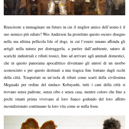
Riuscireste a immaginare un futuro in cui il miglior amico dell’uomo è il
suo nemico più odiato? Wes Anderson ha proiettato questo oscuro disegno
nella sua ultima pellicola Isle of dogs, in cui l’essere umano affonda gli
artigli nella natura per distruggerla, a partire dall’ambiente, saturo di
scarichi industriali e rifiuti tossici, fino ad arrivare agli animali domestici,
che in questo panorama apocalittico diventano gli untori di un morbo
sconosciuto e per questo destinati a una tragica fine lontano dagli occhi
della città. Trasportati su un’isola di rifiuti come scarti della civilissima
Megasaki per ordine del sindaco Kobayashi, tutti i cani della città si
trovano senza padrone, senza cibo e senza casa, mentre coloro che fino a
pochi istanti prima vivevano al loro fianco godendo del loro affetto
incondizionato continuano la loro vita come se nulla fosse.