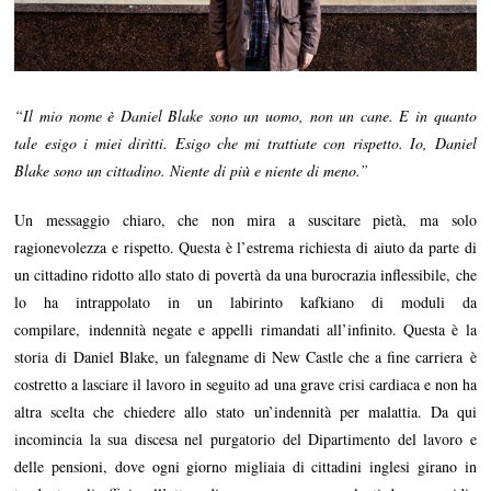
“Il mio nome è Daniel Blake sono un uomo, non un cane. E in quanto
tale esigo i miei diritti. Esigo che mi trattiate con rispetto. Io, Daniel
Blake sono un cittadino. Niente di più e niente di meno.”
Un messaggio chiaro, che non mira a suscitare pietà, ma solo
ragionevolezza e rispetto. Questa è l’estrema richiesta di aiuto da parte di
un cittadino ridotto allo stato di povertà da una burocrazia inflessibile, che
lo ha intrappolato in un labirinto kafkiano di moduli da
compilare, indennità negate e appelli rimandati all’infinito. Questa è la
storia di Daniel Blake, un falegname di New Castle che a fine carriera è
costretto a lasciare il lavoro in seguito ad una grave crisi cardiaca e non ha
altra scelta che chiedere allo stato un’indennità per malattia. Da qui
incomincia la sua discesa nel purgatorio del Dipartimento del lavoro e
delle pensioni, dove ogni giorno migliaia di cittadini inglesi girano in