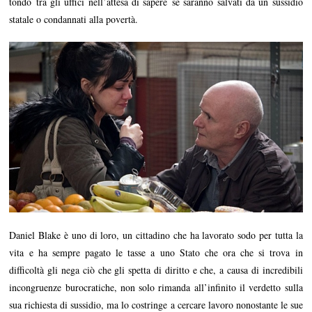
tondo tra gli uffici nell’attesa di sapere se saranno salvati da un sussidio
statale o condannati alla povertà.
Daniel Blake è uno di loro, un cittadino che ha lavorato sodo per tutta la
vita e ha sempre pagato le tasse a uno Stato che ora che si trova in
difficoltà gli nega ciò che gli spetta di diritto e che, a causa di incredibili
incongruenze burocratiche, non solo rimanda all’infinito il verdetto sulla
sua richiesta di sussidio, ma lo costringe a cercare lavoro nonostante le sue