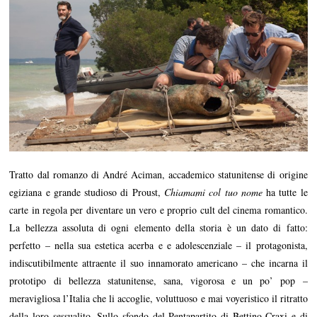
Tratto dal romanzo di André Aciman, accademico statunitense di origine
egiziana e grande studioso di Proust,
Chiamami col tuo nome
ha tutte le
carte in regola per diventare un vero e proprio cult del cinema romantico.
La bellezza assoluta di ogni elemento della storia è un dato di fatto:
perfetto – nella sua estetica acerba e e adolescenziale – il protagonista,
indiscutibilmente attraente il suo innamorato americano – che incarna il
prototipo di bellezza statunitense, sana, vigorosa e un po’ pop –
meravigliosa l’Italia che li accoglie, voluttuoso e mai voyeristico il ritratto
della loro sessualito. Sullo sfondo del Pentapartito di Bettino Craxi e di