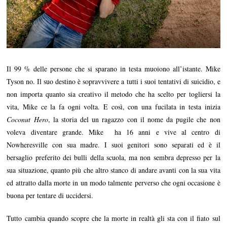
Il 99 % delle persone che si sparano in testa muoiono all’istante. Mike
Tyson no. Il suo destino è sopravvivere a tutti i suoi tentativi di suicidio, e
non importa quanto sia creativo il metodo che ha scelto per togliersi la
vita, Mike ce la fa ogni volta. E così, con una fucilata in testa inizia
Coconut Hero
, la storia del un ragazzo con il nome da pugile che non
voleva diventare grande. Mike ha 16 anni e vive al centro di
Nowheresville con sua madre. I suoi genitori sono separati ed è il
bersaglio preferito dei bulli della scuola, ma non sembra depresso per la
sua situazione, quanto più che altro stanco di andare avanti con la sua vita
ed attratto dalla morte in un modo talmente perverso che ogni occasione è
buona per tentare di uccidersi.
Tutto cambia quando scopre che la morte in realtà gli sta con il fiato sul