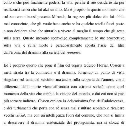
collo e che può finalmente godersi la vita, perché il suo desiderio sta per
realizzarsi senza che lui alzi un dito. Ma è proprio in questo momento che
sul suo cammino si presenta Miranda, la ragazza più dolce che lui abbia
mai conosciuto, che gli vuole bene anche se ha qualche rotella fuori posto
e non desidera altro che aiutarlo a vivere al meglio il tempo che gli resta
sulla terra. Questo incontro sconvolge completamente le sue prospettive
sulla vita e sulla morte e paradossalmente sposta l’asse del film
dall’ironia del dramma alla serietà del
romance
.
Ed è proprio questo che pone il film del regista tedesco Florian Cossen a
metà strada tra la commedia e il dramma, fornendo un punto di vista
singolare sul tema del suicidio, ma anche sulla scoperta dell’amore, che a
differenza della morte viene affrontato con estrema serietà, come quel
momento della vita che cambia la visione del mondo, e dai cui non si può
più tornare indietro. Cossen esplora la delicatissima fase dell’adolescenza,
e dei turbamenti che porta con sé senza mai risultare scontato e ricalcare
vecchi
clichè
, ma con un’intelligenza fuori dal comune, che non si limita
a descrivere il dramma esistenziale del protagonista, ma si sforza di