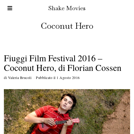
Shake Movies
Coconut Hero
Fiuggi Film Festival 2016 –
Coconut Hero, di Florian Cossen
di
Valeria Brucoli
Pubblicato il
1 Agosto 2016
2
A
g
o
s
t
o
2
0
1
6