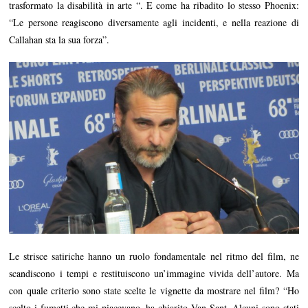
trasformato la disabilità in arte “. E come ha ribadito lo stesso Phoenix:
“Le persone reagiscono diversamente agli incidenti, e nella reazione di
Callahan sta la sua forza”.
Le strisce satiriche hanno un ruolo fondamentale nel ritmo del film, ne
scandiscono i tempi e restituiscono un’immagine vivida dell’autore. Ma
con quale criterio sono state scelte le vignette da mostrare nel film? “Ho
scelto i fumetti che mi piacevano, ha chiarito Van Sant. Alcuni sono stati