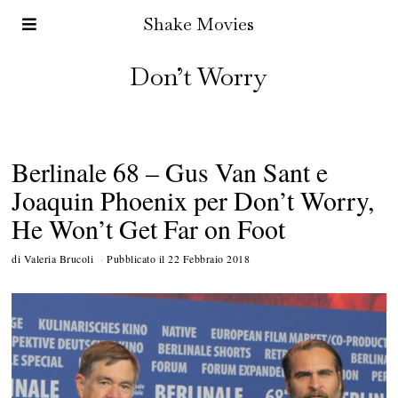
Shake Movies
Don’t Worry
Berlinale 68 – Gus Van Sant e
Joaquin Phoenix per Don’t Worry,
He Won’t Get Far on Foot
di
Valeria Brucoli
Pubblicato il
22 Febbraio 2018
1
5
M
a
r
z
o
2
0
1