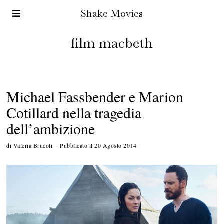
Shake Movies
film macbeth
Michael Fassbender e Marion
Cotillard nella tragedia
dell’ambizione
di
Valeria Brucoli
Pubblicato il
20 Agosto 2014
5
N
o
v
e
m
b
r
e
2