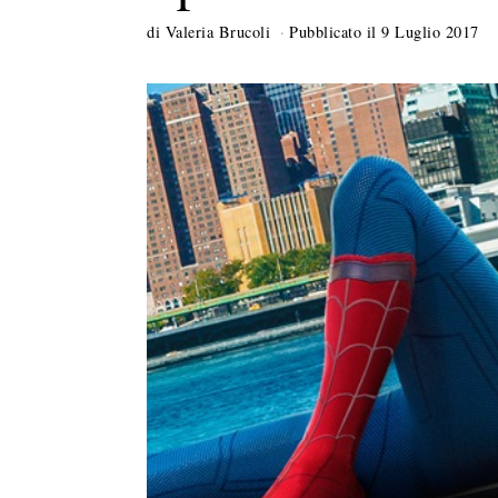
di
Valeria Brucoli
Pubblicato il
9 Luglio 2017
1
2
L
u
g
l
i
o
2
0
1
7