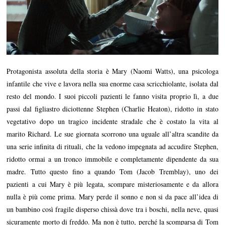
Protagonista assoluta della storia è Mary (Naomi Watts), una psicologa
infantile che vive e lavora nella sua enorme casa scricchiolante, isolata dal
resto del mondo. I suoi piccoli pazienti le fanno visita proprio lì, a due
passi dal figliastro diciottenne Stephen (Charlie Heaton), ridotto in stato
vegetativo dopo un tragico incidente stradale che è costato la vita al
marito Richard. Le sue giornata scorrono una uguale all’altra scandite da
una serie infinita di rituali, che la vedono impegnata ad accudire Stephen,
ridotto ormai a un tronco immobile e completamente dipendente da sua
madre. Tutto questo fino a quando Tom (Jacob Tremblay), uno dei
pazienti a cui Mary è più legata, scompare misteriosamente e da allora
nulla è più come prima. Mary perde il sonno e non si da pace all’idea di
un bambino così fragile disperso chissà dove tra i boschi, nella neve, quasi
sicuramente morto di freddo. Ma non è tutto, perché la scomparsa di Tom