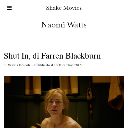
Shake Movies
Naomi Watts
Shut In, di Farren Blackburn
di
Valeria Brucoli
Pubblicato il
13 Dicembre 2016
2
2
M
a
g
g
i
o
2
0
1
7