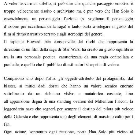
A voler trovare un difetto, si può dire che qualche passaggio emotivo è
troppo velocemente risolto e archiviato ma è pur vero che Han Solo è
essenzialmente un personaggio d’azione (se vogliamo il personaggio
d’azione per eccellenza della saga) e tanto basta a relegare il gusto del
film al ritmo narrativo serrato e agli stereotipi del genere.
Il sapiente Howard, ben consapevole dei rischi che rappresenta la
direzione di un film della saga di Star Wars, ha creato un giusto equilibrio
tra la sua personale poetica, caratterizzata da una regia controllata e
puntuale, e quello che il pubblico di estimatori si aspetta di vedere.
Compaiono uno dopo l’altro gli oggetti-attributo del protagonista, dal
blaster, ai mitici dadi dorati che hanno un valore scenico enorme
sottolineato da un richiamo visivo e mataforico costante, fino
all’apparizione degna di una standing ovation del Millenium Falcon, la
leggendaria nave che segnerà per sempre il destino del pilota più veloce
della Galassia e che rappresenta uno degli elementi di massimo culto per i
fan.
Ogni azione, sopratutto ogni reazione, porta Han Solo più vicino al