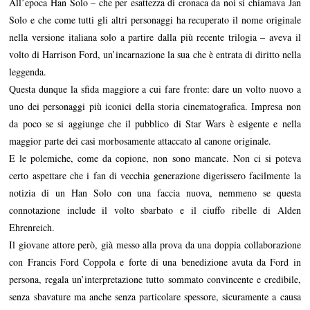
All’epoca Han Solo – che per esattezza di cronaca da noi si chiamava Jan
Solo e che come tutti gli altri personaggi ha recuperato il nome originale
nella versione italiana solo a partire dalla più recente trilogia – aveva il
volto di Harrison Ford, un’incarnazione la sua che è entrata di diritto nella
leggenda.
Questa dunque la sfida maggiore a cui fare fronte: dare un volto nuovo a
uno dei personaggi più iconici della storia cinematografica. Impresa non
da poco se si aggiunge che il pubblico di Star Wars è esigente e nella
maggior parte dei casi morbosamente attaccato al canone originale.
E le polemiche, come da copione, non sono mancate. Non ci si poteva
certo aspettare che i fan di vecchia generazione digerissero facilmente la
notizia di un Han Solo con una faccia nuova, nemmeno se questa
connotazione include il volto sbarbato e il ciuffo ribelle di Alden
Ehrenreich.
Il giovane attore però, già messo alla prova da una doppia collaborazione
con Francis Ford Coppola e forte di una benedizione avuta da Ford in
persona, regala un’interpretazione tutto sommato convincente e credibile,
senza sbavature ma anche senza particolare spessore, sicuramente a causa