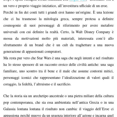
un vero e proprio viaggio iniziatico, all’investitura ufficiale di un eroe.
Perchè in fin dei conti tutti i grandi eroi hanno un’origine. È una lezione
che ci ha trasmesso la mitologia greca, sempre protesa a definire
cosmogonie di suoi personaggi di riferimento per avere metafore
universali con cui definire la realtà. Certo, la Walt Disney Company è
mossa da motivazioni molto più materiali, interessata com’è allo
sfruttamento di un brand che è un cult da traghettare a una nuova
generazione di appassionati compratori.
Ma resta pur vero che Star Wars è una saga che negli intenti e nel risultato
ha lo stesso spessore di un racconto eroico delle civiltà antiche: una saga
familiare, uno scontro tra il bene e il male che assume contorni mitici,
personaggi iconici che rappresentano l’idealizzazione di valori quali il
coraggio, la fedeltà, l’altruismo e il sacrificio.
Che la storia sia un arechetipo ancestrale o una pietra miliare della cultura
pop contemporanea, che sia essa ambientata nell’antica Grecia o in una
Galassia lontana lontana il risultato non cambia: il viaggio dell’Eroe ci
appassiona perchè muove da un urgenza interiore all’azione e incarna quel