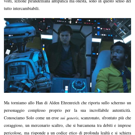
volti, lezione pirandelliana antipatica ma onesta, sono in questo senso del
tutto intercambiabili.
Ma torniamo allo Han di Alden Ehrenreich che riporta sullo schermo un
personaggio complesso proprio per la sua incrollabile autenticità.
Conosciamo Solo come un eroe
sui generis
, scanzonato, sfrontato più che
coraggioso, un mercenario scaltro, che si barcamena tra debiti e imprese
pericolose, ma risponde a un codice etico di profonda lealtà e si schiera