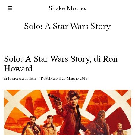
Shake Movies
Solo: A Star Wars Story
Solo: A Star Wars Story, di Ron
Howard
di
Francesca Torlone
Pubblicato il
25 Maggio 2018
5
O
t
t
o
b
r
e
2
0
1
8