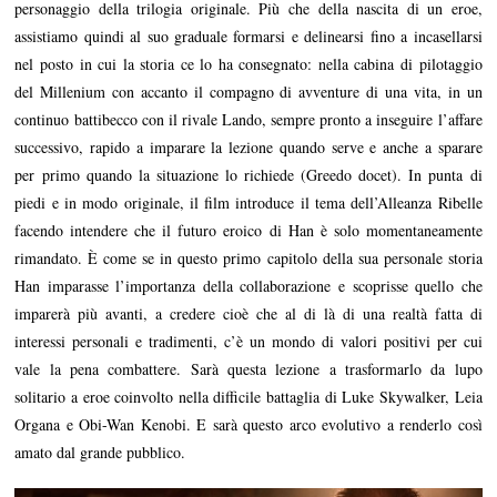
personaggio della trilogia originale. Più che della nascita di un eroe,
assistiamo quindi al suo graduale formarsi e delinearsi fino a incasellarsi
nel posto in cui la storia ce lo ha consegnato: nella cabina di pilotaggio
del Millenium con accanto il compagno di avventure di una vita, in un
continuo battibecco con il rivale Lando, sempre pronto a inseguire l’affare
successivo, rapido a imparare la lezione quando serve e anche a sparare
per primo quando la situazione lo richiede (Greedo docet). In punta di
piedi e in modo originale, il film introduce il tema dell’Alleanza Ribelle
facendo intendere che il futuro eroico di Han è solo momentaneamente
rimandato. È come se in questo primo capitolo della sua personale storia
Han imparasse l’importanza della collaborazione e scoprisse quello che
imparerà più avanti, a credere cioè che al di là di una realtà fatta di
interessi personali e tradimenti, c’è un mondo di valori positivi per cui
vale la pena combattere. Sarà questa lezione a trasformarlo da lupo
solitario a eroe coinvolto nella difficile battaglia di Luke Skywalker, Leia
Organa e Obi-Wan Kenobi. E sarà questo arco evolutivo a renderlo così
amato dal grande pubblico.