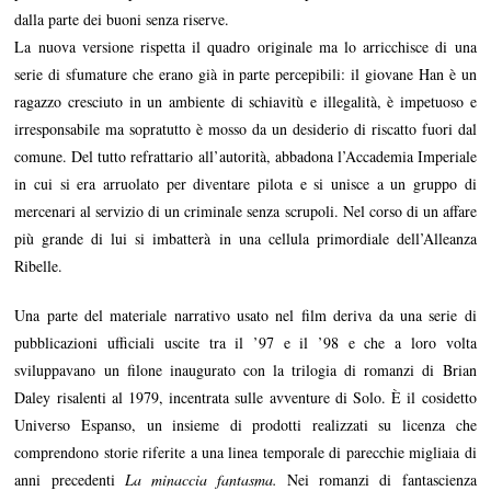
dalla parte dei buoni senza riserve.
La nuova versione rispetta il quadro originale ma lo arricchisce di una
serie di sfumature che erano già in parte percepibili: il giovane Han è un
ragazzo cresciuto in un ambiente di schiavitù e illegalità, è impetuoso e
irresponsabile ma sopratutto è mosso da un desiderio di riscatto fuori dal
comune. Del tutto refrattario all’autorità, abbadona l’Accademia Imperiale
in cui si era arruolato per diventare pilota e si unisce a un gruppo di
mercenari al servizio di un criminale senza scrupoli. Nel corso di un affare
più grande di lui si imbatterà in una cellula primordiale dell’Alleanza
Ribelle.
Una parte del materiale narrativo usato nel film deriva da una serie di
pubblicazioni ufficiali uscite tra il ’97 e il ’98 e che a loro volta
sviluppavano un filone inaugurato con la trilogia di romanzi di Brian
Daley risalenti al 1979, incentrata sulle avventure di Solo. È il cosidetto
Universo Espanso, un insieme di prodotti realizzati su licenza che
comprendono storie riferite a una linea temporale di parecchie migliaia di
anni precedenti
La minaccia fantasma.
Nei romanzi di fantascienza