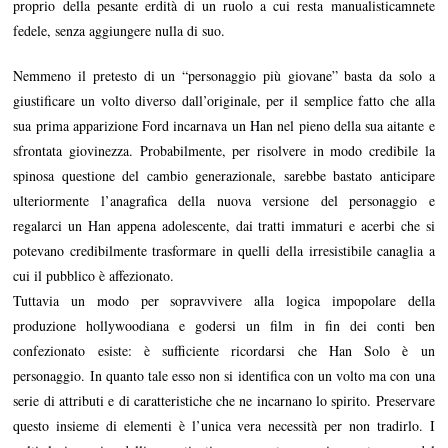
proprio della pesante erdità di un ruolo a cui resta manualisticamnete
fedele, senza aggiungere nulla di suo.
Nemmeno il pretesto di un “personaggio più giovane” basta da solo a
giustificare un volto diverso dall’originale, per il semplice fatto che alla
sua prima apparizione Ford incarnava un Han nel pieno della sua aitante e
sfrontata giovinezza. Probabilmente, per risolvere in modo credibile la
spinosa questione del cambio generazionale, sarebbe bastato anticipare
ulteriormente l’anagrafica della nuova versione del personaggio e
regalarci un Han appena adolescente, dai tratti immaturi e acerbi che si
potevano credibilmente trasformare in quelli della irresistibile canaglia a
cui il pubblico è affezionato.
Tuttavia un modo per sopravvivere alla logica impopolare della
produzione hollywoodiana e godersi un film in fin dei conti ben
confezionato esiste: è sufficiente ricordarsi che Han Solo è un
personaggio. In quanto tale esso non si identifica con un volto ma con una
serie di attributi e di caratteristiche che ne incarnano lo spirito. Preservare
questo insieme di elementi è l’unica vera necessità per non tradirlo. I