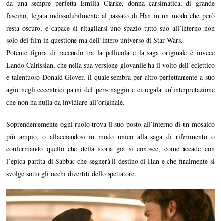
da una sempre perfetta Emilia Clarke, donna carsimatica, di grande
fascino, legata indissolubilmente al passato di Han in un modo che però
resta oscuro, e capace di ritagliarsi uno spazio tutto suo all’interno non
solo del film in questione ma dell’intero universo di Star Wars.
Potente figura di raccordo tra la pellicola e la saga originale è invece
Lando Calrissian, che nella sua versione giovanile ha il volto dell’eclettico
e talentuoso Donald Glover, il quale sembra per altro perfettamente a suo
agio negli eccentrici panni del personaggio e ci regala un’interpretazione
che non ha nulla da invidiare all’originale.
Soprendentemente ogni ruolo trova il suo posto all’interno di un mosaico
più ampio, o allacciandosi in modo unico alla saga di riferimento o
confermando quello che della storia già si conosce, come accade con
l’epica partita di Sabbac che segnerà il destino di Han e che finalmente si
svolge sotto gli occhi divertiti dello spettatore.