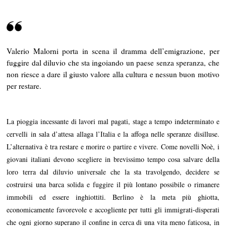
4
Valerio Malorni porta in scena il dramma dell’emigrazione, per
fuggire dal diluvio che sta ingoiando un paese senza speranza, che
non riesce a dare il giusto valore alla cultura e nessun buon motivo
per restare.
La pioggia incessante di lavori mal pagati, stage a tempo indeterminato e
cervelli in sala d’attesa allaga l’Italia e la affoga nelle speranze disilluse.
L’alternativa è tra restare e morire o partire e vivere. Come novelli Noè, i
giovani italiani devono scegliere in brevissimo tempo cosa salvare della
loro terra dal diluvio universale che la sta travolgendo, decidere se
costruirsi una barca solida e fuggire il più lontano possibile o rimanere
immobili ed essere inghiottiti. Berlino è la meta più ghiotta,
economicamente favorevole e accogliente per tutti gli immigrati-disperati
che ogni giorno superano il confine in cerca di una vita meno faticosa, in