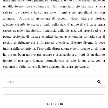
della riflessione, dove pianificare la fuga. L’uomo è solo nel bel mezzo di
un diluvio politico e culturale e i libri sono tutto ciò che vale la pena
salvare. La parola e la cultura sono i remi a cui appigliarsi per non
affogare. Attraverso un collage di racconti, video, letture e musica,
L’uomo nel diluvio
scava a fondo nello stato d’animo di chi parte senza
sapere quando farà ritorno, l’angoscia della distanza dai propri cari e la
paura profonda di tornare sconfitti da un avventura in solitaria con il
rischio di deludere chi è rimasto ad attendere. Il teatro diventa la voce
intima della collettività, l’eco della disperazione e dello sdegno di chi non
ha più un buon motivo per restare e si abbandona ai flutti di un destino
ignoto in una terra lontana, portando con sé solo la sua arte, con la
speranza di farla rivivere là dove qualcuno la saprà apprezzare.
FACEBOOK