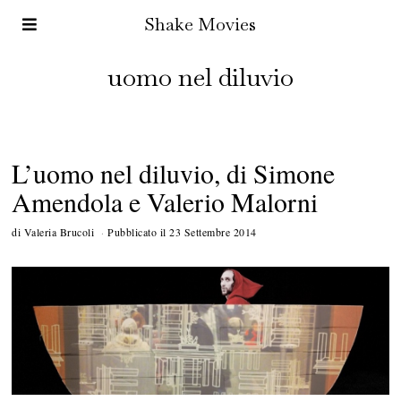
Shake Movies
uomo nel diluvio
L’uomo nel diluvio, di Simone
Amendola e Valerio Malorni
di
Valeria Brucoli
Pubblicato il
23 Settembre 2014
5
N
o
v
e
m
b
r
e
2
0
1