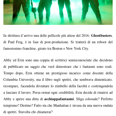
1
5
Ghostbusters
In dirittura d’arrivo una delle pellicole più attese del 2016:
,
di Paul Feig, è in fase di post-produzione. Si tratterà di un reboot del
famosissimo franchise, girato tra Boston e New York City.
Abby ed Erin sono una coppia di scrittrici semisconosciute che decidono
di pubblicare un saggio che vuol dimostrare che i fantasmi sono reali.
Tempo dopo, Erin ottiene un prestigioso incarico come docente della
Columbia University, ma il libro sugli spettri, che sembrava dimenticato,
ricompare, facendola diventare lo zimbello della facoltà e costringendola
a lasciare il lavoro. Persa ormai ogni credibilità, Erin decide di riunirsi ad
acchiappafantasmi
Abby e aprire una ditta di
. Sfiga colossale? Perfetto
tempismo? Destino? Fatto sta che Manhattan è invasa da una nuova ondata
di spettri. Stavolta chi chiamerai?