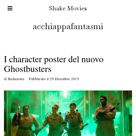
Shake Movies
acchiappafantasmi
I character poster del nuovo
Ghostbusters
di
Redazione
Pubblicato il
29 Dicembre 2015
3
0
D
i
c
e
m
b
r
e
2
0