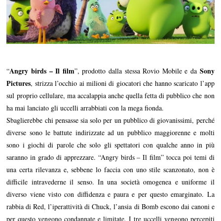
Angry birds – Il film
Sony
“
”, prodotto dalla stessa Rovio Mobile e da
Pictures
, strizza l’occhio ai milioni di giocatori che hanno scaricato l’app
sul proprio cellulare, ma accalappia anche quella fetta di pubblico che non
ha mai lanciato gli uccelli arrabbiati con la mega fionda.
Sbaglierebbe chi pensasse sia solo per un pubblico di giovanissimi, perché
diverse sono le battute indirizzate ad un pubblico maggiorenne e molti
sono i giochi di parole che solo gli spettatori con qualche anno in più
saranno in grado di apprezzare. “Angry birds – Il film” tocca poi temi di
una certa rilevanza e, sebbene lo faccia con uno stile scanzonato, non è
difficile intravederne il senso. In una società omogenea e uniforme il
diverso viene visto con diffidenza e paura e per questo emarginato. La
rabbia di Red, l’iperattività di Chuck, l’ansia di Bomb escono dai canoni e
per questo vengono condannate e limitate. I tre uccelli vengono percepiti