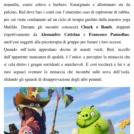
nonnulla, essere schivo e burbero. Emarginato e allontanato sin da
pulcino, Red deve fare i conti con l’ennesimo caso di esplosione di rabbia,
per cui viene condannato ad un ciclo di terapia guidato dalla maestra yoga
Chuck e Bomb
Matilda. Durante gli incontri conoscerà
, doppiati
Alessandro Cattelan
Francesco Pannofino
rispettivamente da
e
,
anch’essi soggetti alla psicoterapia di gruppo per limare i loro eccessi.
Quando sull’isola approdano decine di maiali verdi, Red, uccello
dall’apparente mancanza di qualità, è l’unico a percepire la minaccia che
si cela dietro i grugni sorridenti e amichevoli. E così toccherà a lui e ai
suoi seguaci sventare la minaccia che incombe sulle uova dell’isola,
sfidando gli sguardi di disapprovazione degli altri pennuti.