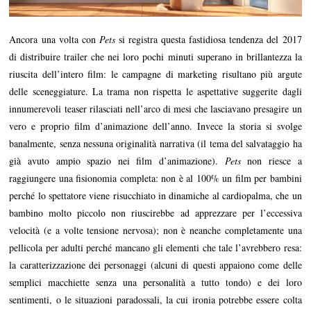
Ancora una volta con
Pets
si registra questa fastidiosa tendenza del 2017
di distribuire trailer che nei loro pochi minuti superano in brillantezza la
riuscita dell’intero film: le campagne di marketing risultano più argute
delle sceneggiature. La trama non rispetta le aspettative suggerite dagli
innumerevoli teaser rilasciati nell’arco di mesi che lasciavano presagire un
vero e proprio film d’animazione dell’anno. Invece la storia si svolge
banalmente, senza nessuna originalità narrativa (il tema del salvataggio ha
già avuto ampio spazio nei film d’animazione).
Pets
non riesce a
raggiungere una fisionomia completa: non è al 100% un film per bambini
perché lo spettatore viene risucchiato in dinamiche al cardiopalma, che un
bambino molto piccolo non riuscirebbe ad apprezzare per l’eccessiva
velocità (e a volte tensione nervosa); non è neanche completamente una
pellicola per adulti perché mancano gli elementi che tale l’avrebbero resa:
la caratterizzazione dei personaggi (alcuni di questi appaiono come delle
semplici macchiette senza una personalità a tutto tondo) e dei loro
sentimenti, o le situazioni paradossali, la cui ironia potrebbe essere colta