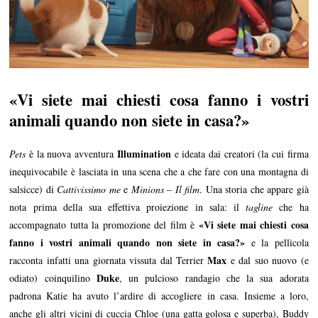
«Vi siete mai chiesti cosa fanno i vostri
animali quando non siete in casa?»
Illumination
Pets
è la nuova avventura
e ideata dai creatori (la cui firma
inequivocabile è lasciata in una scena che a che fare con una montagna di
salsicce) di
Cattivissimo me
e
Minions – Il film
. Una storia che appare già
nota prima della sua effettiva proiezione in sala: il
tagline
che ha
«Vi siete mai chiesti cosa
accompagnato tutta la promozione del film è
fanno i vostri animali quando non siete in casa?»
e la pellicola
Max
racconta infatti una giornata vissuta dal Terrier
e dal suo nuovo (e
Duke
odiato) coinquilino
, un pulcioso randagio che la sua adorata
padrona Katie ha avuto l’ardire di accogliere in casa. Insieme a loro,
anche gli altri vicini di cuccia Chloe (una gatta golosa e superba), Buddy