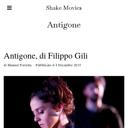
Shake Movies
Antigone
Antigone, di Filippo Gili
di
Manuel Porretta
Pubblicato il
4 Dicembre 2015
6
D
i
c
e
m
b
r
e
2
0
1
5