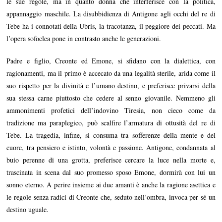
le sue regole, ma in quanto donna che interferisce con la politica,
appannaggio maschile. La disubbidienza di Antigone agli occhi del re di
Tebe ha i connotati della Ubris, la tracotanza, il peggiore dei peccati. Ma
l’opera sofoclea pone in contrasto anche le generazioni.
Padre e figlio, Creonte ed Emone, si sfidano con la dialettica, con
ragionamenti, ma il primo è accecato da una legalità sterile, arida come il
suo rispetto per la divinità e l’umano destino, e preferisce privarsi della
sua stessa carne piuttosto che cedere al senno giovanile. Nemmeno gli
ammonimenti profetici dell’indovino Tiresia, non cieco come da
tradizione ma paraplegico, può scalfire l’armatura di ottusità del re di
Tebe. La tragedia, infine, si consuma tra sofferenze della mente e del
cuore, tra pensiero e istinto, volontà e passione. Antigone, condannata al
buio perenne di una grotta, preferisce cercare la luce nella morte e,
trascinata in scena dal suo promesso sposo Emone, dormirà con lui un
sonno eterno. A perire insieme ai due amanti è anche la ragione asettica e
le regole senza radici di Creonte che, seduto nell’ombra, invoca per sé un
destino uguale.