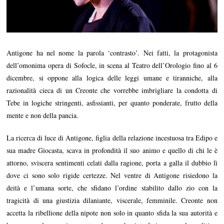
Antigone ha nel nome la parola ‘contrasto’. Nei fatti, la protagonista
dell’omonima opera di Sofocle, in scena al Teatro dell’Orologio fino al 6
dicembre, si oppone alla logica delle leggi umane e tiranniche, alla
razionalità cieca di un Creonte che vorrebbe imbrigliare la condotta di
Tebe in logiche stringenti, asfissianti, per quanto ponderate, frutto della
mente e non della pancia.
La ricerca di luce di Antigone, figlia della relazione incestuosa tra Edipo e
sua madre Giocasta, scava in profondità il suo animo e quello di chi le è
attorno, sviscera sentimenti celati dalla ragione, porta a galla il dubbio lì
dove ci sono solo rigide certezze. Nel ventre di Antigone risiedono la
deità e l’umana sorte, che sfidano l’ordine stabilito dallo zio con la
tragicità di una giustizia dilaniante, viscerale, femminile. Creonte non
accetta la ribellione della nipote non solo in quanto sfida la sua autorità e