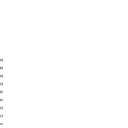
na
in
na
za
re
no
er
ci
re