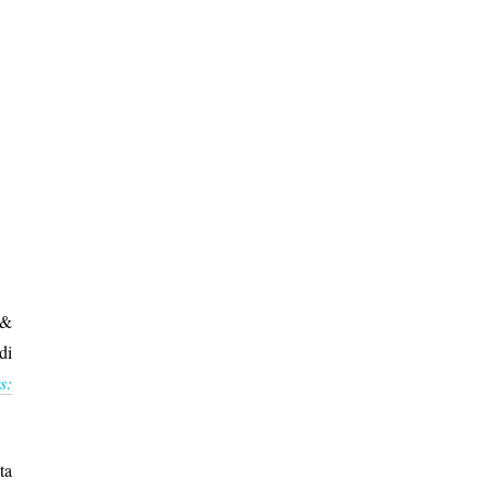
 &
di
s:
ta