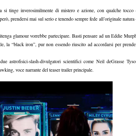
 si tinge inverosimilmente di mistero e azione, con qualche tocco 
, però, prendersi mai sul serio e tenendo sempre fede all’originale natura 
i ritenga glamour vorrebbe partecipare. Basti pensare ad un Eddie Murp
, la “black iron”, pur non essendo riuscito ad accordarsi per prende
 due astrofisici-slash-divulgatori scientifici come Neil deGrasse Tyso
king, voce narrante del teaser trailer principale.