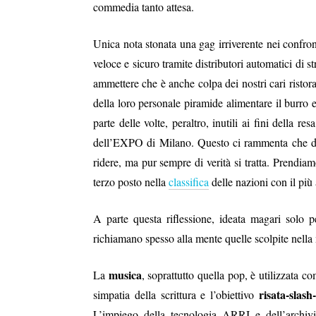
commedia tanto attesa.
Unica nota stonata una gag irriverente nei confron
veloce e sicuro tramite distributori automatici di 
ammettere che è anche colpa dei nostri cari ristora
della loro personale piramide alimentare il burro e
parte delle volte, peraltro, inutili ai fini della 
dell’EXPO di Milano. Questo ci rammenta che diet
ridere, ma pur sempre di verità si tratta. Prendiam
terzo posto nella
classifica
delle nazioni con il più 
A parte questa riflessione, ideata magari solo p
richiamano spesso alla mente quelle scolpite nella
musica
La
, soprattutto quella pop, è utilizzata c
risata-slash
simpatia della scrittura e l’obiettivo
L’impiego della tecnologia ARRI e dell’archiv