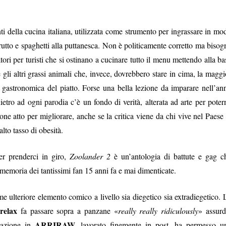
ti della cucina italiana, utilizzata come strumento per ingrassare in mo
strutto e spaghetti alla puttanesca. Non è politicamente corretto ma bisog
tori per turisti che si ostinano a cucinare tutto il menu mettendo alla ba
 gli altri grassi animali che, invece, dovrebbero stare in cima, la maggi
resa gastronomica del piatto. Forse una bella lezione da imparare nell’an
ro ad ogni parodia c’è un fondo di verità, alterata ad arte per poter
one atto per migliorare, anche se la critica viene da chi vive nel Paese 
alto tasso di obesità.
er prenderci in giro,
Zoolander 2
è un’antologia di battute e gag c
 memoria dei tantissimi fan 15 anni fa e mai dimenticate.
ome ulteriore elemento comico a livello sia diegetico sia extradiegetico. 
-relax
fa passare sopra a panzane «
really really ridiculously
» assurd
ARRIRAW
iazione in
, lavorato finemente in post, ha permesso u