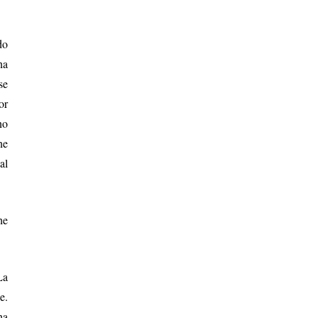
do
na
se
or
no
ne
al
he
La
e.
na