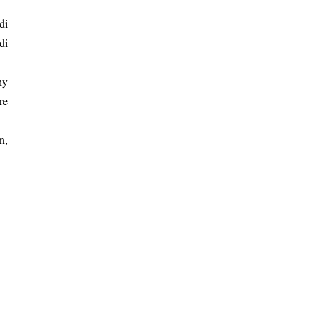
di
di
hy
re
n,