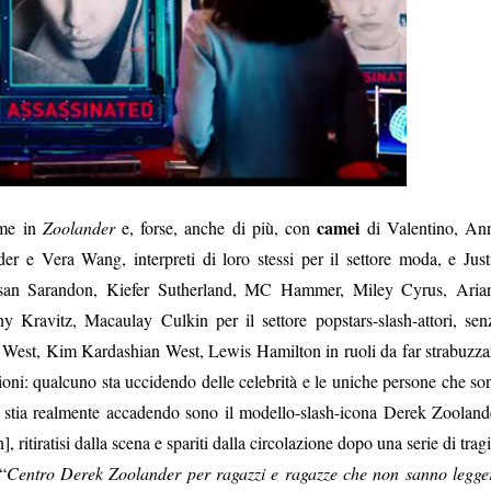
camei
ome in
Zoolander
e, forse, anche di più, con
di Valentino, An
 e Vera Wang, interpreti di loro stessi per il settore moda, e Just
usan Sarandon, Kiefer Sutherland, MC Hammer, Miley Cyrus, Aria
Kravitz, Macaulay Culkin per il settore popstars-slash-attori, sen
West, Kim Kardashian West, Lewis Hamilton in ruoli da far strabuzza
rizioni: qualcuno sta uccidendo delle celebrità e le uniche persone che so
a stia realmente accadendo sono il modello-slash-icona Derek Zooland
ritiratisi dalla scena e spariti dalla circolazione dopo una serie di tragi
“
Centro Derek Zoolander per ragazzi e ragazze che non sanno legge