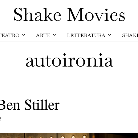
Shake Movies
TEATRO
ARTE
LETTERATURA
SHAK
autoironia
Ben Stiller
6
1
6
F
e