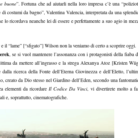
se buone
”. Fortuna che ad aiutarli nella loro impresa c’è una “poliziot
te di costumi da bagno”, Valentina Valencia, interpretata da una splendi
se lo ricordava neanche lei di essere e perfettamente a suo agio in mez
er e il “lame” [“sfigato”] Wilson non la veniamo di certo a scoprire oggi.
erek
, se si vuol mantenere l’assonanza con i protagonisti della fiaba d
vittima da mettere all’ingrasso e la strega Alexanya Atoz [Kristen Wiig
 dalla ricerca della Fonte dell’Eterna Giovinezza e dell’Eletto, l’ulti
lo, creato da Dio stesso nel Giardino dell’Eden, secondo una fantomati
za elementi da ricordare
Il Codice Da Vinci
, vi divertirete molto a fa
ali e, soprattutto, cinematografiche.