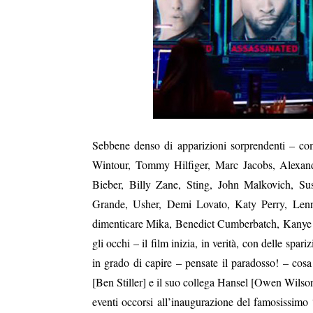
Sebbene denso di apparizioni sorprendenti – c
Wintour, Tommy Hilfiger, Marc Jacobs, Alexander
Bieber, Billy Zane, Sting, John Malkovich, S
Grande, Usher, Demi Lovato, Katy Perry, Lenny 
dimenticare Mika, Benedict Cumberbatch, Kanye 
gli occhi – il film inizia, in verità, con delle spa
in grado di capire – pensate il paradosso! – cos
[Ben Stiller] e il suo collega Hansel [Owen Wilson], 
eventi occorsi all’inaugurazione del famosissimo 