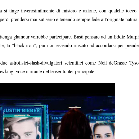
 si tinge inverosimilmente di mistero e azione, con qualche tocco 
, però, prendersi mai sul serio e tenendo sempre fede all’originale natura 
i ritenga glamour vorrebbe partecipare. Basti pensare ad un Eddie Murp
, la “black iron”, pur non essendo riuscito ad accordarsi per prende
 due astrofisici-slash-divulgatori scientifici come Neil deGrasse Tyso
king, voce narrante del teaser trailer principale.