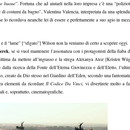
se buone
”. Fortuna che ad aiutarli nella loro impresa c’è una “poliziot
te di costumi da bagno”, Valentina Valencia, interpretata da una splendi
se lo ricordava neanche lei di essere e perfettamente a suo agio in mez
er e il “lame” [“sfigato”] Wilson non la veniamo di certo a scoprire oggi.
erek
, se si vuol mantenere l’assonanza con i protagonisti della fiaba d
vittima da mettere all’ingrasso e la strega Alexanya Atoz [Kristen Wiig
 dalla ricerca della Fonte dell’Eterna Giovinezza e dell’Eletto, l’ulti
lo, creato da Dio stesso nel Giardino dell’Eden, secondo una fantomati
za elementi da ricordare
Il Codice Da Vinci
, vi divertirete molto a fa
ali e, soprattutto, cinematografiche.