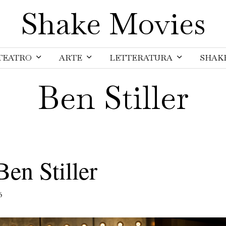
Shake Movies
TEATRO
ARTE
LETTERATURA
SHAK
Ben Stiller
Ben Stiller
6
1
6
F
e