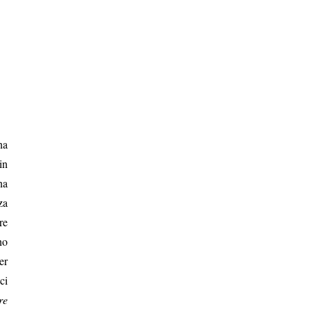
na
in
na
za
re
no
er
ci
re