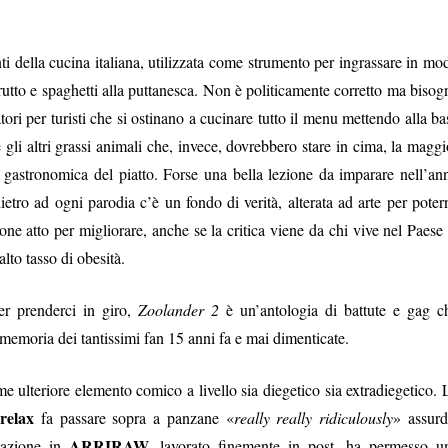
ti della cucina italiana, utilizzata come strumento per ingrassare in mo
strutto e spaghetti alla puttanesca. Non è politicamente corretto ma bisog
tori per turisti che si ostinano a cucinare tutto il menu mettendo alla ba
 gli altri grassi animali che, invece, dovrebbero stare in cima, la maggi
resa gastronomica del piatto. Forse una bella lezione da imparare nell’an
ro ad ogni parodia c’è un fondo di verità, alterata ad arte per poter
one atto per migliorare, anche se la critica viene da chi vive nel Paese 
alto tasso di obesità.
er prenderci in giro,
Zoolander 2
è un’antologia di battute e gag c
 memoria dei tantissimi fan 15 anni fa e mai dimenticate.
ome ulteriore elemento comico a livello sia diegetico sia extradiegetico. 
-relax
fa passare sopra a panzane «
really really ridiculously
» assurd
ARRIRAW
iazione in
, lavorato finemente in post, ha permesso u