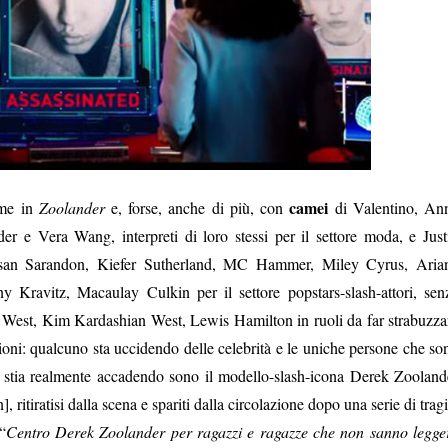
camei
ome in
Zoolander
e, forse, anche di più, con
di Valentino, An
 e Vera Wang, interpreti di loro stessi per il settore moda, e Just
usan Sarandon, Kiefer Sutherland, MC Hammer, Miley Cyrus, Aria
Kravitz, Macaulay Culkin per il settore popstars-slash-attori, sen
West, Kim Kardashian West, Lewis Hamilton in ruoli da far strabuzza
rizioni: qualcuno sta uccidendo delle celebrità e le uniche persone che so
a stia realmente accadendo sono il modello-slash-icona Derek Zooland
ritiratisi dalla scena e spariti dalla circolazione dopo una serie di tragi
“
Centro Derek Zoolander per ragazzi e ragazze che non sanno legge