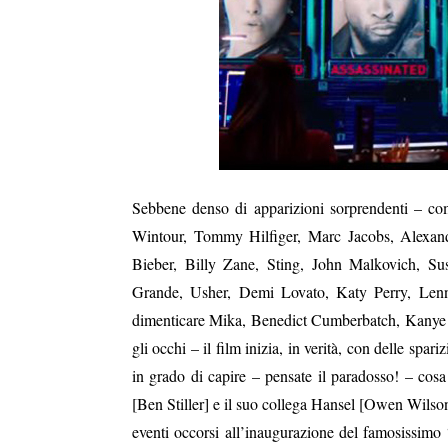
Sebbene denso di apparizioni sorprendenti – c
Wintour, Tommy Hilfiger, Marc Jacobs, Alexander
Bieber, Billy Zane, Sting, John Malkovich, S
Grande, Usher, Demi Lovato, Katy Perry, Lenny 
dimenticare Mika, Benedict Cumberbatch, Kanye 
gli occhi – il film inizia, in verità, con delle spa
in grado di capire – pensate il paradosso! – cos
[Ben Stiller] e il suo collega Hansel [Owen Wilson], 
eventi occorsi all’inaugurazione del famosissimo 