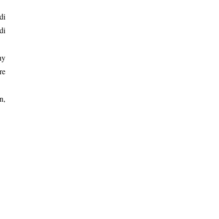
di
di
hy
re
n,