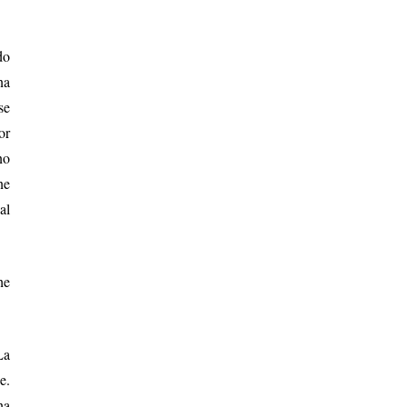
do
na
se
or
no
ne
al
he
La
e.
na