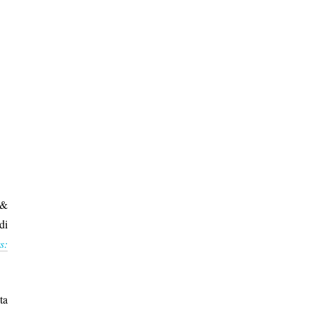
 &
di
s:
ta