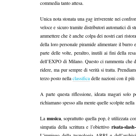
commedia tanto attesa.
Unica nota stonata una gag irriverente nei confron
veloce e sicuro tramite distributori automatici di 
ammettere che è anche colpa dei nostri cari ristora
della loro personale piramide alimentare il burro e
parte delle volte, peraltro, inutili ai fini della 
dell’EXPO di Milano. Questo ci rammenta che diet
ridere, ma pur sempre di verità si tratta. Prendiam
terzo posto nella
classifica
delle nazioni con il più 
A parte questa riflessione, ideata magari solo p
richiamano spesso alla mente quelle scolpite nella
musica
La
, soprattutto quella pop, è utilizzata c
risata-slash
simpatia della scrittura e l’obiettivo
L’impiego della tecnologia ARRI e dell’archiv