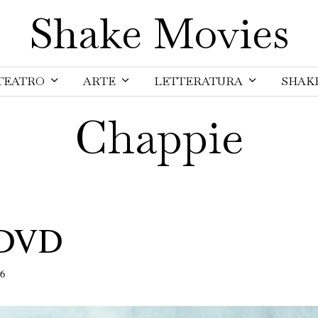
Shake Movies
TEATRO
ARTE
LETTERATURA
SHAK
Chappie
 DVD
16
2
3
M
a