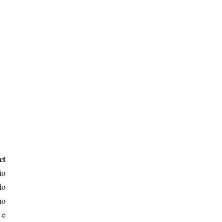
ct
io
lo
no
 e