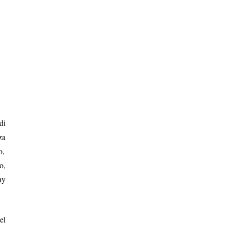
di
za
o,
o,
ny
el