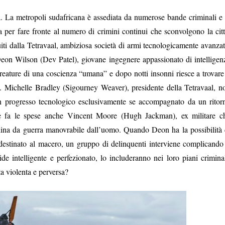
. La metropoli sudafricana è assediata da numerose bande criminali e 
a per fare fronte al numero di crimini continui che sconvolgono la citt
ti dalla Tetravaal, ambiziosa società di armi tecnologicamente avanzat
 Deon Wilson (Dev Patel), giovane ingegnere appassionato di intelligen
 creature di una coscienza “umana” e dopo notti insonni riesce a trovare 
to. Michelle Bradley (Sigourney Weaver), presidente della Tetravaal, n
 un progresso tecnologico esclusivamente se accompagnato da un ritor
ne fa le spese anche Vincent Moore (Hugh Jackman), ex militare c
hina da guerra manovrabile dall’uomo. Quando Deon ha la possibilità 
 destinato al macero, un gruppo di delinquenti interviene complicando 
e intelligente e perfezionato, lo includeranno nei loro piani criminal
a violenta e perversa?