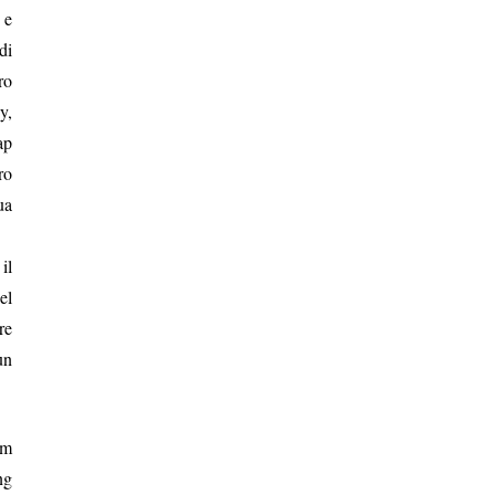
 e
di
ro
y,
ap
ro
ua
il
el
re
un
lm
ng