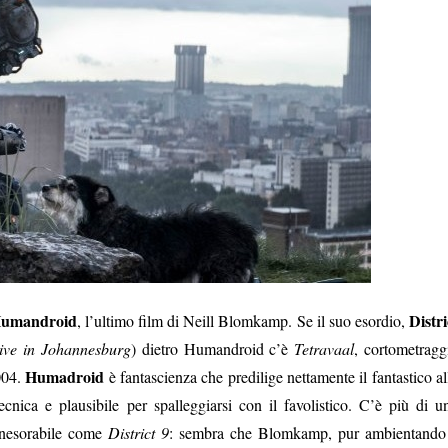
umandroid
Distri
, l’ultimo film di Neill Blomkamp. Se il suo esordio,
ive in Johannesburg
) dietro Humandroid c’è
Tetravaal
, cortometragg
Humadroid
2004.
è fantascienza che predilige nettamente il fantastico al
tecnica e plausibile per spalleggiarsi con il favolistico. C’è più di u
 inesorabile come
District 9
: sembra che Blomkamp, pur ambientando