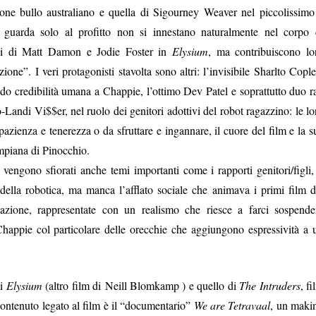
one bullo australiano e quella di Sigourney Weaver nel piccolissimo
he guarda solo al profitto non si innestano naturalmente nel corpo 
pi di Matt Damon e Jodie Foster in
Elysium
, ma contribuiscono lo
one”. I veri protagonisti stavolta sono altri: l’invisibile Sharlto Cople
do credibilità umana a Chappie, l’ottimo Dev Patel e soprattutto duo r
andi Vi$$er, nel ruolo dei genitori adottivi del robot ragazzino: le lo
azienza e tenerezza o da sfruttare e ingannare, il cuore del film e la s
mpiana di Pinocchio.
 vengono sfiorati anche temi importanti come i rapporti genitori/figli, 
si della robotica, ma manca l’afflato sociale che animava i primi film d
d’azione, rappresentate con un realismo che riesce a farci sospende
i Chappie col particolare delle orecchie che aggiungono espressività a 
di
Elysium
(altro film di Neill Blomkamp ) e quello di
The Intruders
, fi
contenuto legato al film è il “documentario”
We are Tetravaal
, un maki