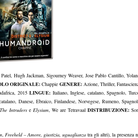
Patel, Hugh Jackman, Sigourney Weaver, Jose Pablo Cantillo, Yolan
OLO ORIGINALE:
GENERE:
Chappie
Azione, Thriller, Fantascien
LINGUE:
dafrica, 2015
Italiano, Inglese, catalano, Spagnolo, Turc
, catalano, Danese, Ebraico, Finlandese, Norvegese, Rumeno, Spagnol
DISTRIBUZIONE:
The Intruders
e
Elysium
, We are Tetravaal
So
on
,
Freeheld – Amore, giustizia, uguaglianza
tra gli altri), la presenza n