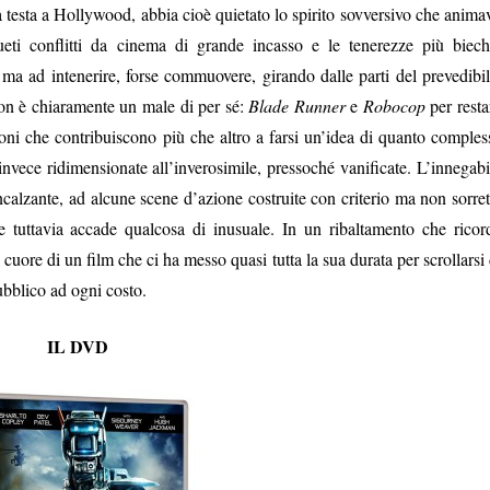
la testa a Hollywood, abbia cioè quietato lo spirito sovversivo che anima
ueti conflitti da cinema di grande incasso e le tenerezze più biech
a ad intenerire, forse commuovere, girando dalle parti del prevedibil
non è chiaramente un male di per sé:
Blade Runner
e
Robocop
per resta
oni che contribuiscono più che altro a farsi un’idea di quanto comples
invece ridimensionate all’inverosimile, pressoché vanificate. L’innegabi
alzante, ad alcune scene d’azione costruite con criterio ma non sorret
e tuttavia accade qualcosa di inusuale. In un ribaltamento che ricor
cuore di un film che ci ha messo quasi tutta la sua durata per scrollarsi 
pubblico ad ogni costo.
IL DVD