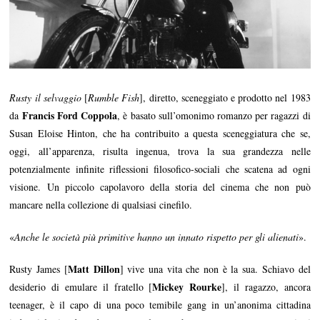
Rusty il selvaggio
[
Rumble Fish
], diretto, sceneggiato e prodotto nel 1983
Francis Ford Coppola
da
, è basato sull’omonimo romanzo per ragazzi di
Susan Eloise Hinton, che ha contribuito a questa sceneggiatura che se,
oggi, all’apparenza, risulta ingenua, trova la sua grandezza nelle
potenzialmente infinite riflessioni filosofico-sociali che scatena ad ogni
visione. Un piccolo capolavoro della storia del cinema che non può
mancare nella collezione di qualsiasi cinefilo.
«
Anche le società più primitive hanno un innato rispetto per gli alienati
».
Matt Dillon
Rusty James [
] vive una vita che non è la sua. Schiavo del
Mickey Rourke
desiderio di emulare il fratello [
], il ragazzo, ancora
teenager, è il capo di una poco temibile gang in un’anonima cittadina