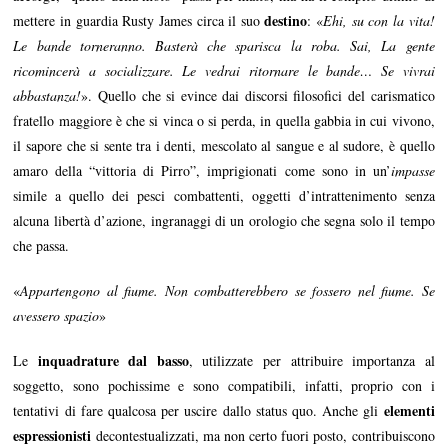
destino
mettere in guardia Rusty James circa il suo
: «
Ehi, su con la vita!
Le bande torneranno. Basterà che sparisca la roba. Sai, La gente
ricomincerà a socializzare. Le vedrai ritornare le bande… Se vivrai
abbastanza!
». Quello che si evince dai discorsi filosofici del carismatico
fratello maggiore è che si vinca o si perda, in quella gabbia in cui vivono,
il sapore che si sente tra i denti, mescolato al sangue e al sudore, è quello
amaro della “vittoria di Pirro”, imprigionati come sono in un’
impasse
simile a quello dei pesci combattenti, oggetti d’intrattenimento senza
alcuna libertà d’azione, ingranaggi di un orologio che segna solo il tempo
che passa.
«
Appartengono al fiume. Non combatterebbero se fossero nel fiume. Se
avessero spazio
»
inquadrature dal basso
Le
, utilizzate per attribuire importanza al
soggetto, sono pochissime e sono compatibili, infatti, proprio con i
elementi
tentativi di fare qualcosa per uscire dallo status quo. Anche gli
espressionisti
decontestualizzati, ma non certo fuori posto, contribuiscono