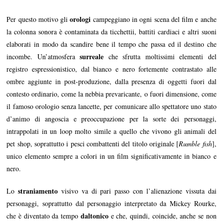
orologi
Per questo motivo gli
campeggiano in ogni scena del film e anche
la colonna sonora è contaminata da ticchettii, battiti cardiaci e altri suoni
elaborati in modo da scandire bene il tempo che passa ed il destino che
surreale
incombe. Un’atmosfera
che sfrutta moltissimi elementi del
registro espressionistico, dal bianco e nero fortemente contrastato alle
ombre aggiunte in post-produzione, dalla presenza di oggetti fuori dal
contesto ordinario, come la nebbia prevaricante, o fuori dimensione, come
il famoso orologio senza lancette, per comunicare allo spettatore uno stato
d’animo di angoscia e preoccupazione per la sorte dei personaggi,
intrappolati in un loop molto simile a quello che vivono gli animali del
pet shop, soprattutto i pesci combattenti del titolo originale [
Rumble fish
],
unico elemento sempre a colori in un film significativamente in bianco e
nero.
straniamento
Lo
visivo va di pari passo con l’alienazione vissuta dai
personaggi, soprattutto dal personaggio interpretato da Mickey Rourke,
daltonico
che è diventato da tempo
e che, quindi, coincide, anche se non