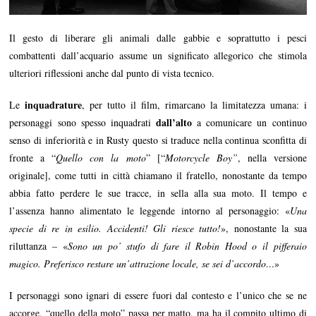
Il gesto di liberare gli animali dalle gabbie e soprattutto i pesci
combattenti dall’acquario assume un significato allegorico che stimola
ulteriori riflessioni anche dal punto di vista tecnico.
inquadrature
Le
, per tutto il film, rimarcano la limitatezza umana: i
dall’alto
personaggi sono spesso inquadrati
a comunicare un continuo
senso di inferiorità e in Rusty questo si traduce nella continua sconfitta di
fronte a “
Quello con la moto
” [“
Motorcycle Boy”
, nella versione
originale], come tutti in città chiamano il fratello, nonostante da tempo
abbia fatto perdere le sue tracce, in sella alla sua moto. Il tempo e
l’assenza hanno alimentato le leggende intorno al personaggio: «
Una
specie di re in esilio. Accidenti! Gli riesce tutto!
», nonostante la sua
riluttanza – «
Sono un po’ stufo di fare il Robin Hood o il pifferaio
magico. Preferisco restare un’attrazione locale, se sei d’accordo…
»
I personaggi sono ignari di essere fuori dal contesto e l’unico che se ne
accorge, “quello della moto” passa per matto, ma ha il compito ultimo di