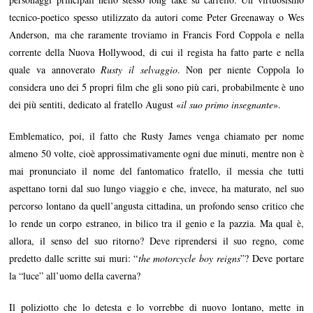
tecnico-poetico spesso utilizzato da autori come Peter Greenaway o Wes
Anderson, ma che raramente troviamo in Francis Ford Coppola e nella
corrente della Nuova Hollywood, di cui il regista ha fatto parte e nella
quale va annoverato
Rusty il selvaggio
. Non per niente Coppola lo
considera uno dei 5 propri film che gli sono più cari, probabilmente è uno
dei più sentiti, dedicato al fratello August «
il suo primo insegnante
».
Emblematico, poi, il fatto che Rusty James venga chiamato per nome
almeno 50 volte, cioè approssimativamente ogni due minuti, mentre non è
mai pronunciato il nome del fantomatico fratello, il messia che tutti
aspettano torni dal suo lungo viaggio e che, invece, ha maturato, nel suo
percorso lontano da quell’angusta cittadina, un profondo senso critico che
lo rende un corpo estraneo, in bilico tra il genio e la pazzia. Ma qual è,
allora, il senso del suo ritorno? Deve riprendersi il suo regno, come
predetto dalle scritte sui muri: “
the motorcycle boy reigns
”? Deve portare
la “luce” all’uomo della caverna?
Il poliziotto che lo detesta e lo vorrebbe di nuovo lontano, mette in