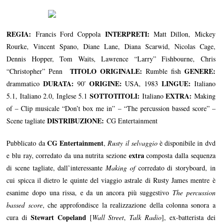
REGIA:
INTERPRETI:
Francis Ford Coppola
Matt Dillon, Mickey
Rourke, Vincent Spano, Diane Lane, Diana Scarwid, Nicolas Cage,
Dennis Hopper, Tom Waits, Lawrence “Larry” Fishbourne, Chris
TITOLO ORIGINALE:
GENERE:
“Christopher” Penn
Rumble fish
DURATA:
ORIGINE:
LINGUE:
drammatico
90′
USA, 1983
Italiano
SOTTOTITOLI
:
EXTRA:
5.1, Italiano 2.0, Inglese 5.1
Italiano
Making
of – Clip musicale “Don’t box me in” – “The percussion bassed score” –
DISTRIBUZIONE:
Scene tagliate
CG Entertainment
CG Entertainment
Pubblicato da
,
Rusty il selvaggio
è disponibile in dvd
extra
e blu ray, corredato da una nutrita sezione
composta dalla sequenza
di scene tagliate, dall’interessante
Making of
corredato di storyboard, in
cui spicca il dietro le quinte del viaggio astrale di Rusty James mentre è
esanime dopo una rissa, e da un ancora più suggestivo
The percussion
bassed score
, che approfondisce la realizzazione della colonna sonora a
Stewart Copeland
cura di
[
Wall Street
,
Talk Radio
], ex-batterista dei