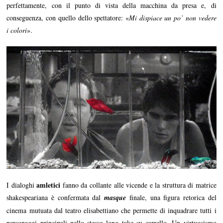
perfettamente, con il punto di vista della macchina da presa e, di
conseguenza, con quello dello spettatore: «
Mi dispiace un po’ non vedere
i colori
».
amletici
I dialoghi
fanno da collante alle vicende e la struttura di matrice
shakespeariana è confermata dal
masque
finale, una figura retorica del
cinema mutuata dal teatro elisabettiano che permette di inquadrare tutti i
personaggi principali nello stesso long take su carrello. Un virtuosismo