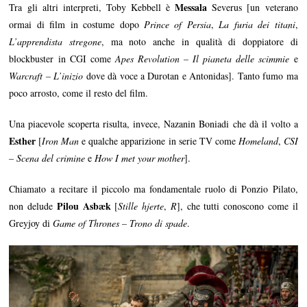
Messala
Tra gli altri interpreti, Toby Kebbell è
Severus [un veterano
ormai di film in costume dopo
Prince of Persia
,
La furia dei titani
,
L’apprendista stregone
, ma noto anche in qualità di doppiatore di
blockbuster in CGI come
Apes Revolution – Il pianeta delle scimmie
e
Warcraft – L’inizio
dove dà voce a Durotan e Antonidas]. Tanto fumo ma
poco arrosto, come il resto del film.
Una piacevole scoperta risulta, invece, Nazanin Boniadi che dà il volto a
Esther
[
Iron Man
e qualche apparizione in serie TV come
Homeland
,
CSI
– Scena del crimine
e
How I met your mother
].
Chiamato a recitare il piccolo ma fondamentale ruolo di Ponzio Pilato,
Pilou Asbæk
non delude
[
Stille hjerte
,
R
], che tutti conoscono come il
Greyjoy di
Game of Thrones – Trono di spade
.