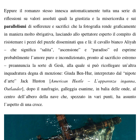
Eppure il romanzo stesso innesca automaticamente tutta una serie di
riflessioni su valori assoluti quali la giustizia e la misericordia e sui
parallelismi
di sofferenze e sacrifici che la fotografia rende graficamente
in maniera molto sbrigativa, lasciando allo spettatore esperto il compito di
risistemare i pezzi del puzzle disseminati qua e là: il cavallo bianco Aliyah
– che significa “salita”, “ascensione” e “paradiso” ed esprime
probabilmente l’amore puro e incondizionato, pronto al sacrificio estremo
– preannuncia la sorte di Gesù, alla quale si può ricollegare un’altra
inquadratura degna di menzione: Giuda Ben-Hur, interpretato dal “nipote
d’arte” Jack Huston [
American Hustle – L’apparenza inganna
,
Outlander
], dopo il naufragio, galleggia esanime, in balia delle onde, al
centro dell’albero della nave che, spezzato in vari punti, ha assunto
l’aspetto di una croce.