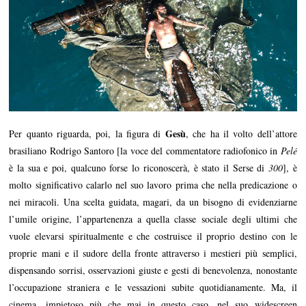
Gesù
Per quanto riguarda, poi, la figura di
, che ha il volto dell’attore
brasiliano Rodrigo Santoro [la voce del commentatore radiofonico in
Pelé
è la sua e poi, qualcuno forse lo riconoscerà, è stato il Serse di
300
], è
molto significativo calarlo nel suo lavoro prima che nella predicazione o
nei miracoli. Una scelta guidata, magari, da un bisogno di evidenziarne
l’umile origine, l’appartenenza a quella classe sociale degli ultimi che
vuole elevarsi spiritualmente e che costruisce il proprio destino con le
proprie mani e il sudore della fronte attraverso i mestieri più semplici,
dispensando sorrisi, osservazioni giuste e gesti di benevolenza, nonostante
l’occupazione straniera e le vessazioni subite quotidianamente. Ma, il
cinema, impietoso più che mai in questo caso, nel suo widescreen