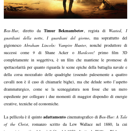
Timur Bekmambetov
Ben-Hur
, diretto da
, regista di
Wanted
,
I
guardiani della notte
,
I guardiani del giorno
, ma soprattutto del
gigionesco
Abraham Lincoln: Vampire Hunter
, nonché produttore di
successi come
9
di Shane Acker o
Hardcore!
primo film 3D
completamente in soggettiva, è un film che mantiene le promesse di
spettacolarità per quanto riguarda le scene epiche della battaglia navale e
della corsa mozzafiato delle quadrighe (essendo palesemente a quattro
cavalli non è il caso di chiamarle bighe), ma che delude sotto l’aspetto
drammaturgico, come se la sceneggiatura non fosse che un mero
espediente per collegare i due momenti di maggior dispendio di energie
creative, tecniche ed economiche.
adattamento
La pellicola è il quinto
cinematografico di
Ben-Hur: A Tale
of the Christ
, romanzo scritto da Lew Wallace nel 1880, la cui