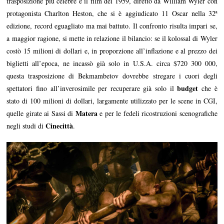
trasposizione più celebre è il film del 1959, diretto da William Wyler con
protagonista Charlton Heston, che si è aggiudicato 11 Oscar nella 32ª
edizione, record eguagliato ma mai battuto. Il confronto risulta impari se,
a maggior ragione, si mette in relazione il bilancio: se il kolossal di Wyler
costò 15 milioni di dollari e, in proporzione all’inflazione e al prezzo dei
biglietti all’epoca, ne incassò già solo in U.S.A. circa $720 300 000,
questa trasposizione di Bekmambetov dovrebbe stregare i cuori degli
budget
spettatori fino all’inverosimile per recuperare già solo il
che è
stato di 100 milioni di dollari, largamente utilizzato per le scene in CGI,
Matera
quelle girate ai Sassi di
e per le fedeli ricostruzioni scenografiche
Cinecittà
negli studi di
.