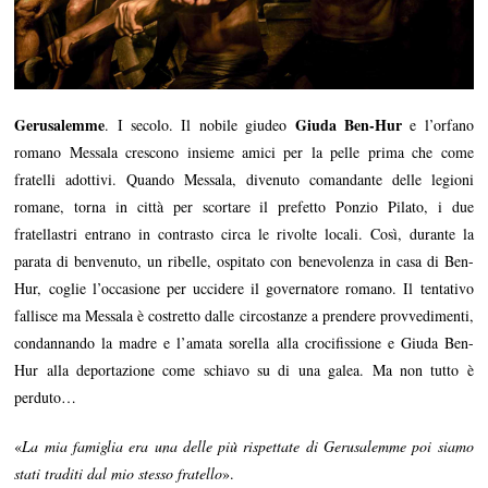
Gerusalemme
Giuda Ben-Hur
. I secolo. Il nobile giudeo
e l’orfano
romano Messala crescono insieme amici per la pelle prima che come
fratelli adottivi. Quando Messala, divenuto comandante delle legioni
romane, torna in città per scortare il prefetto Ponzio Pilato, i due
fratellastri entrano in contrasto circa le rivolte locali. Così, durante la
parata di benvenuto, un ribelle, ospitato con benevolenza in casa di Ben-
Hur, coglie l’occasione per uccidere il governatore romano. Il tentativo
fallisce ma Messala è costretto dalle circostanze a prendere provvedimenti,
condannando la madre e l’amata sorella alla crocifissione e Giuda Ben-
Hur alla deportazione come schiavo su di una galea. Ma non tutto è
perduto…
«
La mia famiglia era una delle più rispettate di Gerusalemme poi siamo
stati traditi dal mio stesso fratello
».