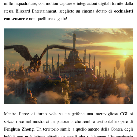
mille inquadrature, con motion capture e integrazioni digitali fornite dalla
occhialetti
stessa Blizzard Entertainment, scegliete un cinema dotato di
con sensore
e non quelli usa e getta!
Mentre l’eroe di turno vola su un grifone una meravigliosa CGI si
sbizzarrisce nel mostrarci un panorama che sembra uscito dalle opere di
Fenghua Zhong
. Un territorio simile a quello ameno della Contea degli
hobbit con architetture cittadine e regali che richiamano l’immaginario