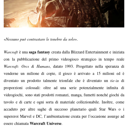
«
Nessuno può contrastare le tenebre da solo
».
saga fantasy
Warcraft
è una
creata dalla Blizzard Entertainment e iniziata
con la pubblicazione del primo videogioco strategico in tempo reale
Warcraft: Orcs & Humans
, datato 1993. Progettato nella speranza di
venderne un milione di copie, il gioco è arrivato a 15 milioni ed è
diventato un prodotto talmente trionfale che è diventato un
tie-in
di
proporzioni colossali: oltre ad una serie potenzialmente infinita di
videogiochi, sono stati prodotti romanzi, manga, fumetti nonché giochi da
tavolo e di carte e ogni sorta di materiale collezionabile. Inoltre, come
accaduto per altre saghe di successo planetario quali Star Wars o i
supereroi Marvel e DC, l’ambientazione creata per l’occasione assurge ad
Warcraft Universe
essere chiamata
.