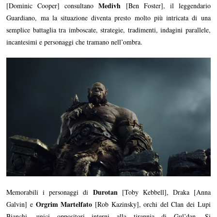
Medivh
[Dominic Cooper] consultano
[Ben Foster], il leggendario
Guardiano, ma la situazione diventa presto molto più intricata di una
semplice battaglia tra imboscate, strategie, tradimenti, indagini parallele,
incantesimi e personaggi che tramano nell’ombra.
Durotan
Memorabili i personaggi di
[Toby Kebbell], Draka [Anna
Orgrim Martelfato
Galvin] e
[Rob Kazinsky], orchi del Clan dei Lupi
Bianchi, unici oppositori interni alla tirannia di Gul’dan. Si