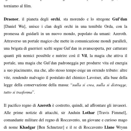
torniamo al film.
Draenor
orchi
Gul’dan
, il pianeta degli
, sta morendo e lo stregone
[Daniel Wu], unisce i clan degli orchi in una temibile Orda, con la
promessa di guidarli in un nuovo mondo, popolato da umani: Azeroth.
Attraverso un portale magico che mette in comunicazione mondi paralleli,
una brigata di guerrieri scelti segue Gul’dan in avanscoperta, per catturare
Vil
quanti più nemici possibile e nutrire così il
, la magia che attiva il
portale, una magia che Gul’dan padroneggia per produrre vita ed energia
a suo piacimento, ma che, allo stesso tempo esige un orrendo tributo: altre
vite, rendendo malvagio il postulato del chimico Lavoiser, alla base della
legge della conservazione della massa: “
nulla si crea, nulla si distrugge,
tutto si trasforma
”.
Azeroth
Il pacifico regno di
è costretto, quindi, ad affrontare gli invasori.
Lothar
Alle prime notizie di attacchi, sir Anduin
[Travis Fimmel],
comandante militare del regno di Roccavento, un giovane e curioso mago
Khadgar
Llane
di nome
[Ben Schnetzer] e il re di Roccavento
Wrynn