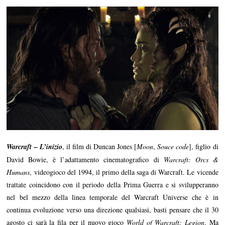
Warcraft – L’inizio
, il film di Duncan Jones [
Moon
,
Souce code
], figlio di
David Bowie, è l’adattamento cinematografico di
Warcraft: Orcs &
Humans
, videogioco del 1994, il primo della saga di Warcraft. Le vicende
trattate coincidono con il periodo della Prima Guerra e si svilupperanno
nel bel mezzo della linea temporale del Warcraft Universe che è in
continua evoluzione verso una direzione qualsiasi, basti pensare che il 30
agosto ci sarà la fila per il nuovo gioco
World of Warcraft: Legion
. Ma