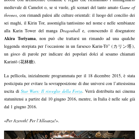
medievale di Camelot o, se si vuole, gli scenari del tanto amato
Game of
thrones
, con rimandi palesi alle culture orientali: il luogo del concilio dei
sei maghi, il Kirin Tor, assomiglia tantissimo nel nome e nelle sembianze
alla Karin Tower del manga
Dragonball
e, conoscendo il disegnatore
Akira Toriyama
, non può che trattarsi un rimando ad una qualche
leggenda storpiata per l’occasione in un farsesco Karin-Tō” (カリン塔),
un gioco di parole per indicare dei popolari dolci al sesamo chiamati
Karintō (花林糖).
La pellicola, inizialmente programmata per il 18 dicembre 2015, è stata
posticipata per evitare la sovrapposizione di due universi con l’attesissima
uscita di
Star Wars: Il risveglio della Forza
. Verrà distribuita nei cinema
statunitensi a partire dal 10 giugno 2016, mentre, in Italia è nelle sale già
dal 1 giugno 2016.
«
Per Azeroth! Per l’Alleanza!
».