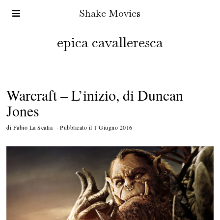
Shake Movies
epica cavalleresca
Warcraft – L’inizio, di Duncan
Jones
di
Fabio La Scalia
Pubblicato il
1 Giugno 2016
3
G
i
u
g
n
o
2
0
1
6