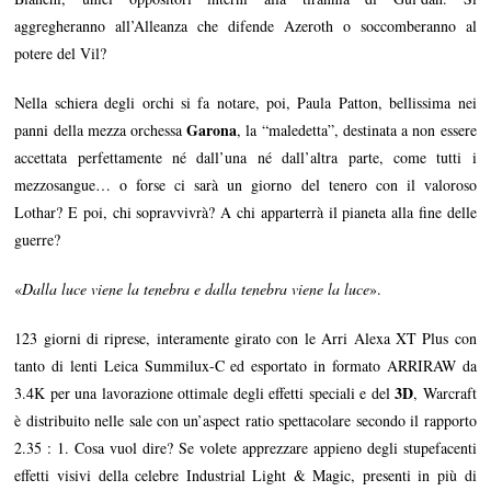
aggregheranno all’Alleanza che difende Azeroth o soccomberanno al
potere del Vil?
Nella schiera degli orchi si fa notare, poi, Paula Patton, bellissima nei
Garona
panni della mezza orchessa
, la “maledetta”, destinata a non essere
accettata perfettamente né dall’una né dall’altra parte, come tutti i
mezzosangue… o forse ci sarà un giorno del tenero con il valoroso
Lothar? E poi, chi sopravvivrà? A chi apparterrà il pianeta alla fine delle
guerre?
«
Dalla luce viene la tenebra e dalla tenebra viene la luce
».
123 giorni di riprese, interamente girato con le Arri Alexa XT Plus con
tanto di lenti Leica Summilux-C ed esportato in formato ARRIRAW da
3D
3.4K per una lavorazione ottimale degli effetti speciali e del
, Warcraft
è distribuito nelle sale con un’aspect ratio spettacolare secondo il rapporto
2.35 : 1. Cosa vuol dire? Se volete apprezzare appieno degli stupefacenti
effetti visivi della celebre Industrial Light & Magic, presenti in più di