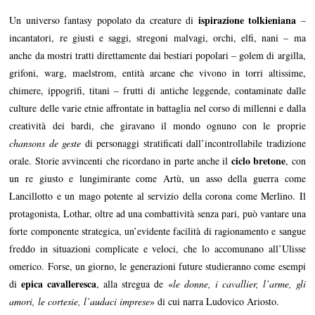
ispirazione tolkieniana
Un universo fantasy popolato da creature di
–
incantatori, re giusti e saggi, stregoni malvagi, orchi, elfi, nani – ma
anche da mostri tratti direttamente dai bestiari popolari – golem di argilla,
grifoni, warg, maelstrom, entità arcane che vivono in torri altissime,
chimere, ippogrifi, titani – frutti di antiche leggende, contaminate dalle
culture delle varie etnie affrontate in battaglia nel corso di millenni e dalla
creatività dei bardi, che giravano il mondo ognuno con le proprie
chansons de geste
di personaggi stratificati dall’incontrollabile tradizione
ciclo bretone
orale. Storie avvincenti che ricordano in parte anche il
, con
un re giusto e lungimirante come Artù, un asso della guerra come
Lancillotto e un mago potente al servizio della corona come Merlino. Il
protagonista, Lothar, oltre ad una combattività senza pari, può vantare una
forte componente strategica, un’evidente facilità di ragionamento e sangue
freddo in situazioni complicate e veloci, che lo accomunano all’Ulisse
omerico. Forse, un giorno, le generazioni future studieranno come esempi
epica cavalleresca
di
, alla stregua de «
le donne, i cavallier, l’arme, gli
amori, le cortesie, l’audaci imprese
» di cui narra Ludovico Ariosto.