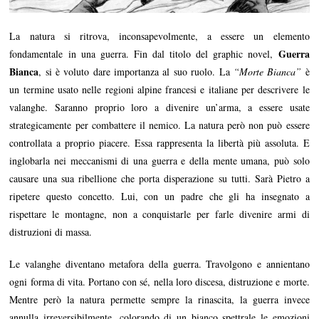
La natura si ritrova, inconsapevolmente, a essere un elemento
Guerra
fondamentale in una guerra. Fin dal titolo del graphic novel,
Bianca
, si è voluto dare importanza al suo ruolo. La
“Morte Bianca”
è
un termine usato nelle regioni alpine francesi e italiane per descrivere le
valanghe. Saranno proprio loro a divenire un’arma, a essere usate
strategicamente per combattere il nemico. La natura però non può essere
controllata a proprio piacere. Essa rappresenta la libertà più assoluta. E
inglobarla nei meccanismi di una guerra e della mente umana, può solo
causare una sua ribellione che porta disperazione su tutti. Sarà Pietro a
ripetere questo concetto. Lui, con un padre che gli ha insegnato a
rispettare le montagne, non a conquistarle per farle divenire armi di
distruzioni di massa.
Le valanghe diventano metafora della guerra. Travolgono e annientano
ogni forma di vita. Portano con sé, nella loro discesa, distruzione e morte.
Mentre però la natura permette sempre la rinascita, la guerra invece
annulla irreversibilmente, colorando di un bianco spettrale le emozioni