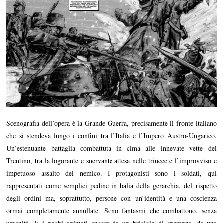
Scenografia dell’opera è la Grande Guerra, precisamente il fronte italiano
che si stendeva lungo i confini tra l’Italia e l’Impero Austro-Ungarico.
Un’estenuante battaglia combattuta in cima alle innevate vette del
Trentino, tra la logorante e snervante attesa nelle trincee e l’improvviso e
impetuoso assalto del nemico. I protagonisti sono i soldati, qui
rappresentati come semplici pedine in balia della gerarchia, del rispetto
degli ordini ma, soprattutto, persone con un’identità e una coscienza
ormai completamente annullate. Sono fantasmi che combattono, senza
umanità. E i pochi animati ancora da un briciolo di speranza, da una