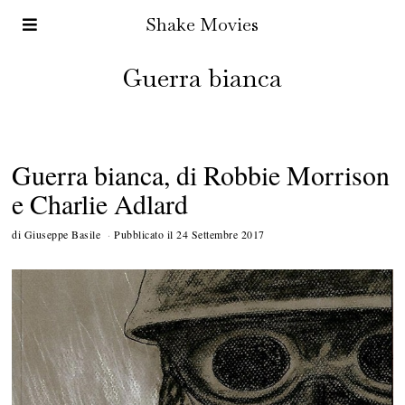
Shake Movies
Guerra bianca
Guerra bianca, di Robbie Morrison
e Charlie Adlard
di
Giuseppe Basile
Pubblicato il
24 Settembre 2017
1
5
N
o
v
e
m
b
r
e
2
0