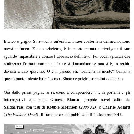
1
7
Bianco e grigio. Si avvicina un’ombra. I suoi contorni si delineano, sono
messi a fuoco. È uno scheletro, è la morte pronta a rivolgere il suo
sguardo impassibile e donare l’abbraccio definitivo. Poi occhi sgranati che
realizzano l’ormai imminente fine e si domandano se non si è, in realtà,
davanti a uno specchio. O è il passato che tormenta la mente? Ormai a
questo punto, niente ha più senso. Bianco e grigio, soprattutto silenzio.
Già dalle prime pagine si riescono a comprendere i temi portanti e gli
Guerra Bianca
interrogativi che pone
, graphic novel edito da
SaldaPress
Robbie Morrison
Charlie Adlard
, con testi di
(
2000 AD
) e
(
The Walking Dead
). Il fumetto è stato pubblicato il 2 dicembre 2016.