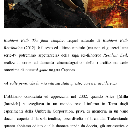
Resident Evil: The final chapter
, sequel naturale di
Resident Evil:
Retribution
(2012), è il sesto ed ultimo capitolo (ma non ci giurerei! una
serie-tv potremmo aspettarcela) della saga sci-fi/horror
Resident Evil
,
realizzata come adattamento cinematografico della riuscitissima serie
omonima di
survival game
targata Capcom.
«
A volte penso che la mia vita sia stata questo: correre, uccidere…
»
Milla
L’abbiamo conosciuta ed apprezzata nel 2002, quando Alice [
Jovovich
] si svegliava in un mondo reso l’inferno in Terra dagli
esperimenti della Umbrella Corporation, priva di memoria in un vano
doccia, coperta dalla sola tendina, forse divelta nella caduta. Tralasciando
quanto abbiamo odiato quella dannata tenda da doccia, già antiestetica e