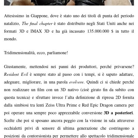
Attesissimo in Giappone, dove è stato uno dei titoli di punta del periodo
natalizio,
The final chapter
è stato distribuito negli Stati Uniti anche nei
formati 3D e IMAX 3D e ha già incassato 135.000.000 $ in tutto il
mondo.
Tridimensionalità, ecco, parliamone!
Giustamente, mettendosi nei panni dei produttori, perché privarsene?
Resident Evil
è sempre stato al passo con i tempi, si è saputo adattare,
adeguare, migliorare, in una parola
evolvere
. Quindi ci si chiede perché
non realizzare un film con un 3D nativo (cioè girato fin da subito con
questa tecnica) e sfruttare invece l’alta definizione di ripresa 2D fornita
dalla simbiosi tra lenti Zeiss Ultra Prime e Red Epic Dragon camera per
3D a posteriori
poi operare una sempre poco apprezzabile conversione
.
Scelte che poi si sposano ancora peggio con la visione in sala attraverso
occhialetti privi di sensore di ultima generazione che costringono a
posizioni da contorsionista per permettere allo spettacolo tridimensionale