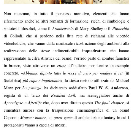
Non mancano, in tutto il percorso narrativo, elementi che fanno
riferimento anche ad altri romanzi di formazione, ricchi di simbologie e
sottotesti filosofici, come il
Frankenstein
di Mary Shelley o il
Pinocchio
di Collodi, che si perdono nella fitta rete di richiami alle vicende
videoludiche, che vanno dalla maniacale ricostruzione degli ambienti alla
inquadrature
realizzazione delle stesse indimenticabili
che hanno
rappresentato la cifra stilistica del brand: l’orrido pasto di zombie famelici
in branco, visto attraverso un
crane
all’indietro, per fornire un esempio
concreto. «
Abbiamo dipinto tutte le rocce di nero per rendere il set
[in
Sudafrica]
più cupo e inquietante
», lo stesso metodo utilizzato da Michael
Paul W. S. Anderson
Mann per
La fortezza
, ha dichiarato soddisfatto
,
regista di un terzo dei
Resident Evil
, ma sceneggiatore anche di
Apocalypse
e
Afterlife
che, dopo aver diretto questo
The final chapter
, si
cimenterà ancora con la trasposizione cinematografica di un brand
Capcom:
Monster hunter
, un
quest game
di ambientazione fantasy in cui i
protagonisti vanno a caccia di mostri.