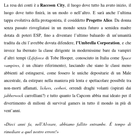
Raccoon City
La resa dei conti è a
, il luogo dove tutto ha avuto inizio, il
luogo dove tutto finirà, in un modo o nell’altro. E sarà anche l’ultima
Progetto Alice
tappa evolutiva della protagonista, il cosiddetto
. Da donna
senza passato risvegliatasi in un mondo senza futuro a semidea madre
dotata di poteri ESP, fino a diventare l’ultimo baluardo di un’umanità
l’Umbrella Corporation
tradita da chi l’avrebbe dovuta difendere,
, e che
invece ha ibernato la classe dirigente in modernissime bare da vampiri
d’altri tempi (
Lifeforce
di Tobe Hooper, conosciuto in Italia come
Space
vampires
, è un chiaro riferimento), lasciando che siano le classi meno
abbienti ad estinguersi, come fossero le uniche depositarie di un Male
ancestrale, da estirpare nella maniera più lenta e spettacolare possibile tra
non-morti affamati,
lickers
,
cerberi
, orrendi draghi volanti (ispirati dai
jabberwock
carrolliani?) e tutto quanto la Capcom abbia mai ideato per il
divertimento di milioni di survival gamers in tutto il mondo in più di
vent’anni.
«
Dieci anni fa, nell’Alveare, abbiamo fallito entrambe. È tempo di
rimediare a quel nostro errore!
»