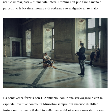
reali e immaginari – di una vita intera, Comini non può fare a meno di
percepirne la levatura morale e di restarne suo malgrado affascinato.
La convivenza forzata con D’Annunzio, con le sue stravaganze e con le
esplicite invettive contro un Mussolini sempre più succube di Hitler,
finisce per insinuare il dubbio nella mente del giovane camerata. La sua