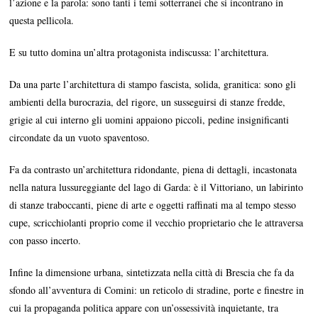
l’azione e la parola: sono tanti i temi sotterranei che si incontrano in
questa pellicola.
E su tutto domina un’altra protagonista indiscussa: l’architettura.
Da una parte l’architettura di stampo fascista, solida, granitica: sono gli
ambienti della burocrazia, del rigore, un susseguirsi di stanze fredde,
grigie al cui interno gli uomini appaiono piccoli, pedine insignificanti
circondate da un vuoto spaventoso.
Fa da contrasto un’architettura ridondante, piena di dettagli, incastonata
nella natura lussureggiante del lago di Garda: è il Vittoriano, un labirinto
di stanze traboccanti, piene di arte e oggetti raffinati ma al tempo stesso
cupe, scricchiolanti proprio come il vecchio proprietario che le attraversa
con passo incerto.
Infine la dimensione urbana, sintetizzata nella città di Brescia che fa da
sfondo all’avventura di Comini: un reticolo di stradine, porte e finestre in
cui la propaganda politica appare con un’ossessività inquietante, tra