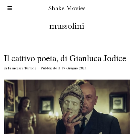
Shake Movies
mussolini
Il cattivo poeta, di Gianluca Jodice
di
Francesca Torlone
Pubblicato il
17 Giugno 2021
1
7
L
u
g
l
i
o
2
0
2
1