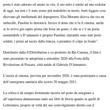
poeta è stato adorato ed amato in vita, il suo mito è simile ad una rockstar
di oggi, ma non c’è stato uomo più maledetto in morte, basti leggere cosa
dicevano gli intellettuali del dopoguerra. Elsa Morante diceva che era un
imbecille, Pasolini lo detestava. Invece il dono che ti fa il cinema, anche
se lo avevo già capito prima che fosse un genio, è che se c’è un poeta
assimilabile a D’annunzio è proprio Pasolini; entrambi sono stati poeti-
soldati, i primi ad uscire dalla trincea, a prendere il colpo in fronte”.
Distribuito dalla 01Distribution e co-prodotto da Rai Cinema, il film è
stato presentato in anteprima a settembre 2020 alla Festa della
Rivoluzione di Pescara, città natale di Gabriele D’Annunzio.
L’uscita al cinema, prevista per novembre 2020, è stata posticipata a causa
dell’emergenza sanitaria allo scorso 20 maggio 2021.
La critica è da sempre fortemente incerta sul posto da assegnare a
all’esperienza dannunziana tanto nei libri di Storia quanto in quelli di
Letteratura, proprio in virtù del suo coinvolgimento diretto con il