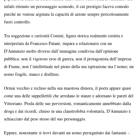
infatti ritenuto un personaggio scomodo, il cui prestigio faceva comodo
purché ne venisse arginata la capacità di azione sempre pericolosamente
fuori controllo.
Tra soggezione e curiosità Comini, figura storica realmente esistita e
interpretata da Francesco Patanè, impara a relazionarsi con un
D’Annunzio molto diverso dall’immagine condivisa dall’opinione
pubblica: non il vigoroso eroe di guerra, non il protagonista dell’impresa
di Fiume, non l’intellettuale nel pieno della sua ispirazione ma l’uomo; un
uomo fragile, stanco e disilluso.
Ormai vecchio e recluso nella sua maestosa dimora, il poeta appare quasi
come una delle suppellettili che arredano le stanze e adornano le pareti del
Vittoriano. Preda delle sue perversioni, romanticamente annebbiato dalla
droga e dai ricordi, chiuso in una claustrofobia volontaria, D’Annunzio è
schiacciato dal peso stesso del suo personaggio.
Eppure, nonostante si trovi davanti un uomo perseguitato dai fantasmi –