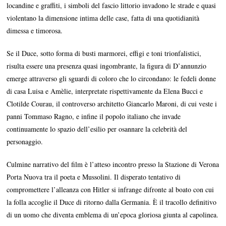
locandine e graffiti, i simboli del fascio littorio invadono le strade e quasi
violentano la dimensione intima delle case, fatta di una quotidianità
dimessa e timorosa.
Se il Duce, sotto forma di busti marmorei, effigi e toni trionfalistici,
risulta essere una presenza quasi ingombrante, la figura di D’annunzio
emerge attraverso gli sguardi di coloro che lo circondano: le fedeli donne
di casa Luisa e Amèlie, interpretate rispettivamente da Elena Bucci e
Clotilde Courau, il controverso architetto Giancarlo Maroni, di cui veste i
panni Tommaso Ragno, e infine il popolo italiano che invade
continuamente lo spazio dell’esilio per osannare la celebrità del
personaggio.
Culmine narrativo del film è l’atteso incontro presso la Stazione di Verona
Porta Nuova tra il poeta e Mussolini. Il disperato tentativo di
compromettere l’alleanza con Hitler si infrange difronte al boato con cui
la folla accoglie il Duce di ritorno dalla Germania. È il tracollo definitivo
di un uomo che diventa emblema di un’epoca gloriosa giunta al capolinea.