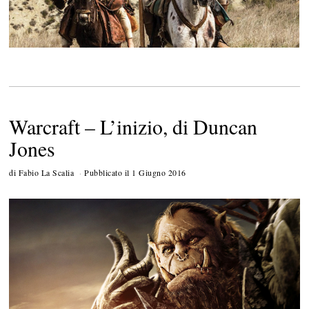
Warcraft – L’inizio, di Duncan
Jones
di
Fabio La Scalia
Pubblicato il
1 Giugno 2016
3
G
i
u
g
n
o
2
0
1
6