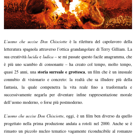
L’uomo che uccise Don Chisciotte
è la rilettura del capolavoro della
letteratura spagnola attraverso l’ottica grandangolare di Terry Gilliam. La
sua creatività
lucida
e
ludica
– se mi passate questo facile anagramma, che
è più uno scambio di consonante – ha creato col tempo, molto tempo,
storia surreale e grottesca
quasi 25 anni, una
, un film che è un inusuale
connubio di visionario e concreto: la realtà che sa illudere più della
fantasia, la quale compenetra la vita reale fino a trasformarla e
successivamente negarla per diventare infine rappresentazione morale
dell’uomo moderno, o forse più postmoderno.
L’uomo che uccise Don Chisciotte
, oggi, è un film ben diverso da quello
progettato nella prima produzione andata a rotoli nel 2000. Anche se è
rimasto un piccolo nucleo tematico vagamente riconducibile al romanzo