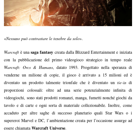
«
Nessuno può contrastare le tenebre da solo
».
saga fantasy
Warcraft
è una
creata dalla Blizzard Entertainment e iniziata
con la pubblicazione del primo videogioco strategico in tempo reale
Warcraft: Orcs & Humans
, datato 1993. Progettato nella speranza di
venderne un milione di copie, il gioco è arrivato a 15 milioni ed è
diventato un prodotto talmente trionfale che è diventato un
tie-in
di
proporzioni colossali: oltre ad una serie potenzialmente infinita di
videogiochi, sono stati prodotti romanzi, manga, fumetti nonché giochi da
tavolo e di carte e ogni sorta di materiale collezionabile. Inoltre, come
accaduto per altre saghe di successo planetario quali Star Wars o i
supereroi Marvel e DC, l’ambientazione creata per l’occasione assurge ad
Warcraft Universe
essere chiamata
.