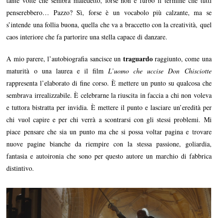
tante volte che sembra maledetto, forse non è furbo il termine che tutti
penserebbero… Pazzo? Sì, forse è un vocabolo più calzante, ma se
s’intende una follia buona, quella che va a braccetto con la creatività, quel
caos interiore che fa partorire una stella capace di danzare.
traguardo
A mio parere, l’autobiografia sancisce un
raggiunto, come una
maturità o una laurea e il film
L’uomo che uccise Don Chisciotte
rappresenta l’elaborato di fine corso. È mettere un punto su qualcosa che
sembrava irrealizzabile. È celebrarne la riuscita in faccia a chi non voleva
e tuttora bistratta per invidia. È mettere il punto e lasciare un’eredità per
chi vuol capire e per chi verrà a scontrarsi con gli stessi problemi. Mi
piace pensare che sia un punto ma che si possa voltar pagina e trovare
nuove pagine bianche da riempire con la stessa passione, goliardia,
fantasia e autoironia che sono per questo autore un marchio di fabbrica
distintivo.