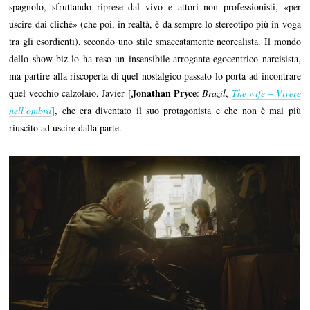
spagnolo, sfruttando riprese dal vivo e attori non professionisti, «per
uscire dai cliché» (che poi, in realtà, è da sempre lo stereotipo più in voga
tra gli esordienti), secondo uno stile smaccatamente neorealista. Il mondo
dello show biz lo ha reso un insensibile arrogante egocentrico narcisista,
ma partire alla riscoperta di quel nostalgico passato lo porta ad incontrare
Jonathan Pryce
quel vecchio calzolaio, Javier [
:
Brazil
,
The wife – Vivere
nell’ombra
], che era diventato il suo protagonista e che non è mai più
riuscito ad uscire dalla parte.