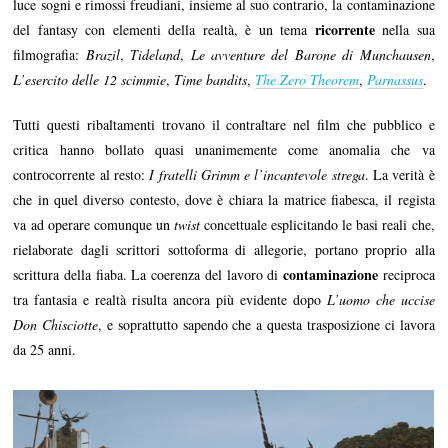
luce sogni e rimossi freudiani, insieme al suo contrario, la contaminazione
ricorrente
del fantasy con elementi della realtà, è un tema
nella sua
filmografia:
Brazil
,
Tideland
,
Le avventure del Barone di Munchausen
,
L’esercito delle 12 scimmie
,
Time bandits
,
The Zero Theorem
,
Parnassus
.
Tutti questi ribaltamenti trovano il contraltare nel film che pubblico e
critica hanno bollato quasi unanimemente come anomalia che va
controcorrente al resto:
I fratelli Grimm e l’incantevole strega
. La verità è
che in quel diverso contesto, dove è chiara la matrice fiabesca, il regista
va ad operare comunque un
twist
concettuale esplicitando le basi reali che,
rielaborate dagli scrittori sottoforma di allegorie, portano proprio alla
contaminazione
scrittura della fiaba. La coerenza del lavoro di
reciproca
tra fantasia e realtà risulta ancora più evidente dopo
L’uomo che uccise
Don Chisciotte
, e soprattutto sapendo che a questa trasposizione ci lavora
da 25 anni.