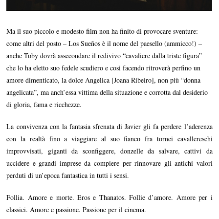
Ma il suo piccolo e modesto film non ha finito di provocare sventure:
come altri del posto – Los Sueños è il nome del paesello (ammicco!) –
anche Toby dovrà assecondare il redivivo “cavaliere dalla triste figura”
che lo ha eletto suo fedele scudiero e così facendo ritroverà perfino un
amore dimenticato, la dolce Angelica [Joana Ribeiro], non più “donna
angelicata”, ma anch’essa vittima della situazione e corrotta dal desiderio
di gloria, fama e ricchezze.
La convivenza con la fantasia sfrenata di Javier gli fa perdere l’aderenza
con la realtà fino a viaggiare al suo fianco fra tornei cavallereschi
improvvisati, giganti da sconfiggere, donzelle da salvare, cattivi da
uccidere e grandi imprese da compiere per rinnovare gli antichi valori
perduti di un’epoca fantastica in tutti i sensi.
Follia. Amore e morte. Eros e Thanatos. Follie d’amore. Amore per i
classici. Amore e passione. Passione per il cinema.