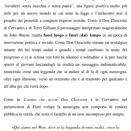
“cavaliere senza macchia e senza paura”, una figura positiva molto più
utile per un nuovo mondo in cui sono la legge e l’inchiostro non il
piombo dei proiettili a compiere imprese eroiche. Come il Don Chisciotte
di Cervantes e di Terry Gilliam il personaggio interpretato magistralmente
fuori luogo e fuori (dal) tempo
da John Wayne risulta
in un’epoca di
innovazione politica e sociale. Come Don Chisciotte rimane un nostalgico
amante dei bei tempi andati e quando i tempi cambiano in nome del
progresso o ci si eclissa con loro in silenzio e solitudine o si può lasciar
spazio al giovane lasciandogli in eredità un messaggio indimenticabile,
immortale come una leggenda che sa andare al di là di ogni menzogna,
oltre ogni illusione, verso un orizzonte che è al tramonto per qualcuno e
all’alba per chi verrà dopo.
Come ne
L’uomo che uccise Don Chisciotte
e in Cervantes, nel
metawestern di Ford svelare la menzogna non comporta di rendere
pubblica la verità, che resta il fardello di un eroe incompreso per sempre.
«
Qui siamo nel West, dove se la leggenda diventa realtà, vince la