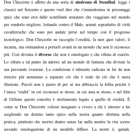
sindrome di Stendhal
Don Chisciotte è affetto da una sorta di
: legge i
classici nel Seicento e questo vuol dire che s’immedesima in personaggi
epici che sono eroi dalle scintillanti armature che viaggiano nel mondo
per renderlo migliore, lottando contro il Male, armati soprattutto di virtù
cavalleresche che sono poi andate perse nel tempo con il progresso
tecnologico. Don Chisciotte ne raccoglie l’eredità, fa suoi quei valori, li
incarna, ma ostinandosi a portarli avanti in un mondo che non li riconosce
diverso
più. Così diventa il
che non è omologato e che rifiuta di esserlo.
Lo rifiuta a tal punto da aderire ad un mondo di fantasia che diviene la
sua personale evasione. La condizione è talmente radicata in lui da non
riuscire più nemmeno a separare ciò che è reale da ciò che è mera
illusione. Perciò non è pazzo di per sé ma abbraccia la follia poiché è
l’unica “realtà” in cui riconosce se stesso, in cui ama se stesso, e nel film
di Gilliam questo concetto è strettamente legato a quello di eredità. È
come se Don Chisciotte volesse insegnare a vivere a chi è intorno a lui
scegliendo un destino tanto epico nella teoria quanto sfortuna nella
pratica, piuttosto che morire dentro senza far nulla mentre la vita scorre
secondo omologazione di un modello diffuso. La morte è, quindi,