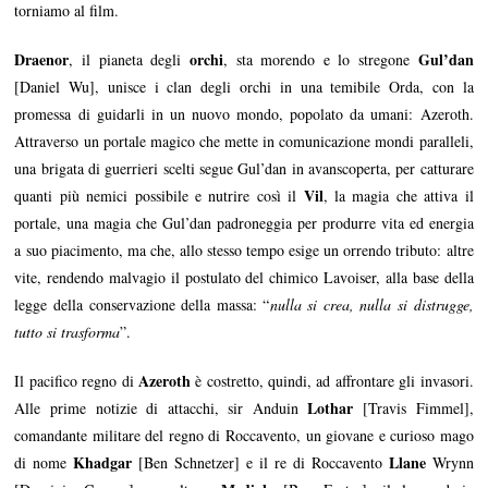
torniamo al film.
Draenor
orchi
Gul’dan
, il pianeta degli
, sta morendo e lo stregone
[Daniel Wu], unisce i clan degli orchi in una temibile Orda, con la
promessa di guidarli in un nuovo mondo, popolato da umani: Azeroth.
Attraverso un portale magico che mette in comunicazione mondi paralleli,
una brigata di guerrieri scelti segue Gul’dan in avanscoperta, per catturare
Vil
quanti più nemici possibile e nutrire così il
, la magia che attiva il
portale, una magia che Gul’dan padroneggia per produrre vita ed energia
a suo piacimento, ma che, allo stesso tempo esige un orrendo tributo: altre
vite, rendendo malvagio il postulato del chimico Lavoiser, alla base della
legge della conservazione della massa: “
nulla si crea, nulla si distrugge,
tutto si trasforma
”.
Azeroth
Il pacifico regno di
è costretto, quindi, ad affrontare gli invasori.
Lothar
Alle prime notizie di attacchi, sir Anduin
[Travis Fimmel],
comandante militare del regno di Roccavento, un giovane e curioso mago
Khadgar
Llane
di nome
[Ben Schnetzer] e il re di Roccavento
Wrynn