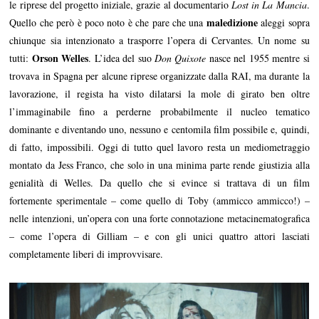
le riprese del progetto iniziale, grazie al documentario
Lost in La Mancia
.
maledizione
Quello che però è poco noto è che pare che una
aleggi sopra
chiunque sia intenzionato a trasporre l’opera di Cervantes. Un nome su
Orson Welles
tutti:
. L’idea del suo
Don Quixote
nasce nel 1955 mentre si
trovava in Spagna per alcune riprese organizzate dalla RAI, ma durante la
lavorazione, il regista ha visto dilatarsi la mole di girato ben oltre
l’immaginabile fino a perderne probabilmente il nucleo tematico
dominante e diventando uno, nessuno e centomila film possibile e, quindi,
di fatto, impossibili. Oggi di tutto quel lavoro resta un mediometraggio
montato da Jess Franco, che solo in una minima parte rende giustizia alla
genialità di Welles. Da quello che si evince si trattava di un film
fortemente sperimentale – come quello di Toby (ammicco ammicco!) –
nelle intenzioni, un’opera con una forte connotazione metacinematografica
– come l’opera di Gilliam – e con gli unici quattro attori lasciati
completamente liberi di improvvisare.