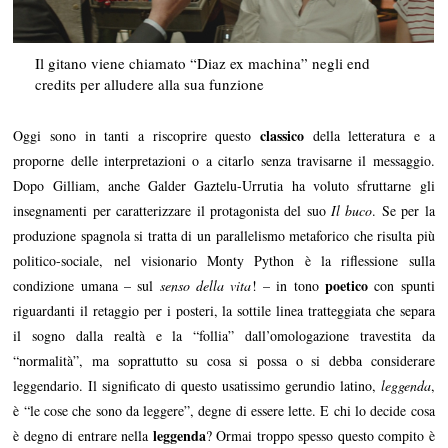
Il gitano viene chiamato “Diaz ex machina” negli end
credits per alludere alla sua funzione
classico
Oggi sono in tanti a riscoprire questo
della letteratura e a
proporne delle interpretazioni o a citarlo senza travisarne il messaggio.
Dopo Gilliam, anche Galder Gaztelu-Urrutia ha voluto sfruttarne gli
insegnamenti per caratterizzare il protagonista del suo
Il buco
. Se per la
produzione spagnola si tratta di un parallelismo metaforico che risulta più
politico-sociale, nel visionario Monty Python è la riflessione sulla
poetico
condizione umana – sul
senso della vita
! – in tono
con spunti
riguardanti il retaggio per i posteri, la sottile linea tratteggiata che separa
il sogno dalla realtà e la “follia” dall’omologazione travestita da
“normalità”, ma soprattutto su cosa si possa o si debba considerare
leggendario. Il significato di questo usatissimo gerundio latino,
leggenda
,
è “le cose che sono da leggere”, degne di essere lette. E chi lo decide cosa
leggenda
è degno di entrare nella
? Ormai troppo spesso questo compito è