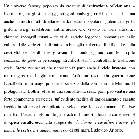
ispirazione tolkieniana
Un universo fantasy popolato da creature di
–
incantatori, re giusti e saggi, stregoni malvagi, orchi, elfi, nani – ma
anche da mostri tratti direttamente dai bestiari popolari – golem di argilla,
grifoni, warg, maelstrom, entità arcane che vivono in torri altissime,
chimere, ippogrifi, titani – frutti di antiche leggende, contaminate dalle
culture delle varie etnie affrontate in battaglia nel corso di millenni e dalla
creatività dei bardi, che giravano il mondo ognuno con le proprie
chansons de geste
di personaggi stratificati dall’incontrollabile tradizione
ciclo bretone
orale. Storie avvincenti che ricordano in parte anche il
, con
un re giusto e lungimirante come Artù, un asso della guerra come
Lancillotto e un mago potente al servizio della corona come Merlino. Il
protagonista, Lothar, oltre ad una combattività senza pari, può vantare una
forte componente strategica, un’evidente facilità di ragionamento e sangue
freddo in situazioni complicate e veloci, che lo accomunano all’Ulisse
omerico. Forse, un giorno, le generazioni future studieranno come esempi
epica cavalleresca
di
, alla stregua de «
le donne, i cavallier, l’arme, gli
amori, le cortesie, l’audaci imprese
» di cui narra Ludovico Ariosto.