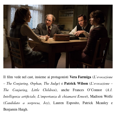
Vera Farmiga
Il film vede nel cast, insieme ai protagonisti
(
L’evocazione
Patrick Wilson
– The Conjuring, Orphan, The Judge
) e
(
L’evocazione –
The Conjuring, Little Children
), anche Frances O’Connor (
A.I.
Intelligenza artificiale, L’importanza di chiamarsi Ernest
), Madison Wolfe
(
Candidato a sorpresa, Joy
), Lauren Esposito, Patrick Mcauley e
Benjamin Haigh.