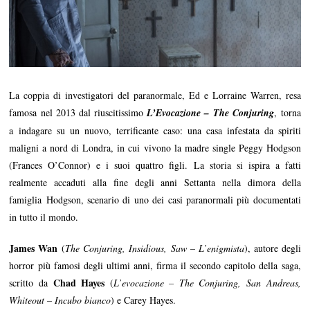
La coppia di investigatori del paranormale, Ed e Lorraine Warren, resa
famosa nel 2013 dal riuscitissimo
L’Evocazione –
Th
e Conjuring
, torna
a indagare su un nuovo, terrificante caso: una casa infestata da spiriti
maligni a nord di Londra, in cui vivono la madre single Peggy Hodgson
(Frances O’Connor) e i suoi quattro figli. La storia si ispira a fatti
realmente accaduti alla fine degli anni Settanta nella dimora della
famiglia Hodgson, scenario di uno dei casi paranormali più documentati
in tutto il mondo.
James Wan
(
The Conjuring, Insidious, Saw – L’enigmista
), autore degli
horror più famosi degli ultimi anni, firma il secondo capitolo della saga,
Chad Hayes
scritto da
(
L’evocazione – The Conjuring, San Andreas,
Whiteout – Incubo bianco
) e Carey Hayes.