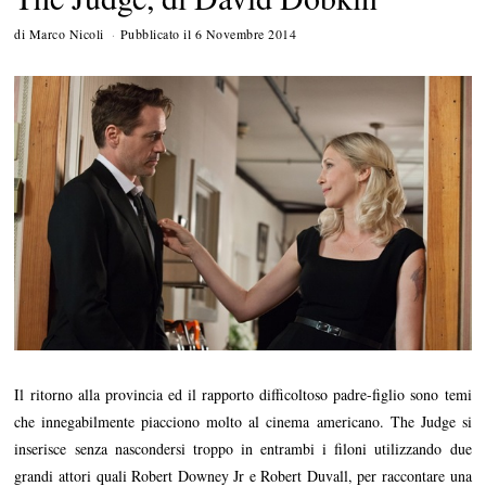
di
Marco Nicoli
Pubblicato il
6 Novembre 2014
2
2
L
u
g
l
i
o
2
0
1
5
Il ritorno alla provincia ed il rapporto difficoltoso padre-figlio sono temi
che innegabilmente piacciono molto al cinema americano. The Judge si
inserisce senza nascondersi troppo in entrambi i filoni utilizzando due
grandi attori quali Robert Downey Jr e Robert Duvall, per raccontare una