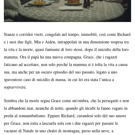
Stanze e corridoi vuoti, congelati nel tempo, immobili, così come Richard
e i suoi due figli, Mia e Aiden, intrappolati in una dimensione sospesa tra
la vita e la morte, quasi fantasmi di loro stessi, dopo il suicidio della loro
mamma. Ora il papà ha una nuova compagna, Grace, che i ragazzi
faticano ad accettare, non solo perché la mamma si è tolta la vita a causa
sua, ma anche per un oscuro episodio del suo passato, legato a uno
spaventoso caso di suicidio di massa, in cui lei era stata l’unica a
sopravvivere.
Sembra che la morte segua Grace come un’ombra, che la perseguiti e non
la abbandoni mai, neanche di notte, quando gli incubi la fanno vagare in
preda al sonnambulismo. Eppure Richard, curandosi solo del suo amore
per Grace, non esita a lasciarla sola con i due ragazzi per passare le
vacanze di Natale in uno chalet di montagna, perso nella neve, a