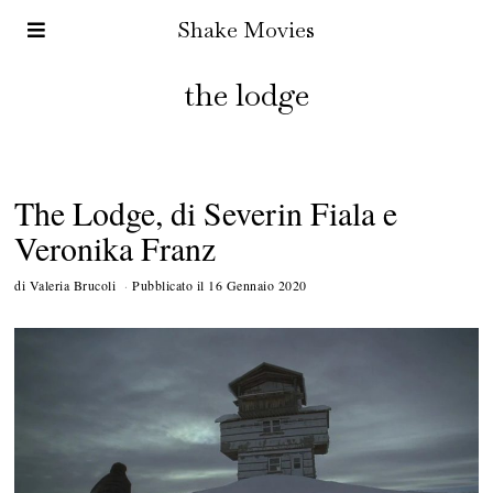
Shake Movies
the lodge
The Lodge, di Severin Fiala e
Veronika Franz
di
Valeria Brucoli
Pubblicato il
16 Gennaio 2020
1
3
M
a
r
z
o
2
0
2
0