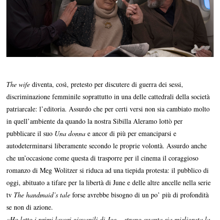
The wife
diventa, così, pretesto per discutere di guerra dei sessi,
discriminazione femminile soprattutto in una delle cattedrali della società
patriarcale: l’editoria. Assurdo che per certi versi non sia cambiato molto
in quell’ambiente da quando la nostra Sibilla Aleramo lottò per
pubblicare il suo
Una donna
e ancor di più per emanciparsi e
autodeterminarsi liberamente secondo le proprie volontà. Assurdo anche
che un’occasione come questa di trasporre per il cinema il coraggioso
romanzo di Meg Wolitzer si riduca ad una tiepida protesta: il pubblico di
oggi, abituato a tifare per la libertà di June e delle altre ancelle nella serie
tv
The handmaid’s tale
forse avrebbe bisogno di un po’ più di profondità
se non di azione.
«
Ho letto i primi lavori giovanili di Joe… strano quanta sia migliorata la