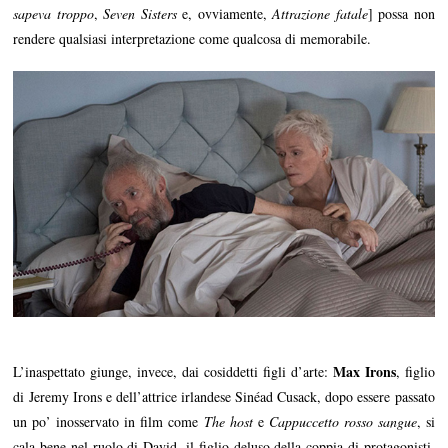
sapeva troppo
,
Seven Sisters
e, ovviamente,
Attrazione fatale
] possa non
rendere qualsiasi interpretazione come qualcosa di memorabile.
Max Irons
L’inaspettato giunge, invece, dai cosiddetti figli d’arte:
, figlio
di Jeremy Irons e dell’attrice irlandese Sinéad Cusack, dopo essere passato
un po’ inosservato in film come
The host
e
Cappuccetto rosso sangue
, si
cala bene nel ruolo di David, il figlio deluso della coppia di protagonisti,