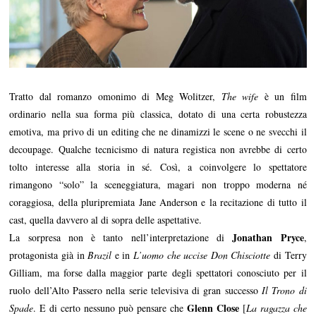
Tratto dal romanzo omonimo di Meg Wolitzer,
The wife
è un film
ordinario nella sua forma più classica, dotato di una certa robustezza
emotiva, ma privo di un editing che ne dinamizzi le scene o ne svecchi il
decoupage. Qualche tecnicismo di natura registica non avrebbe di certo
tolto interesse alla storia in sé. Così, a coinvolgere lo spettatore
rimangono “solo” la sceneggiatura, magari non troppo moderna né
coraggiosa, della pluripremiata Jane Anderson e la recitazione di tutto il
cast, quella davvero al di sopra delle aspettative.
Jonathan Pryce
La sorpresa non è tanto nell’interpretazione di
,
protagonista già in
Brazil
e in
L’uomo che uccise Don Chisciotte
di Terry
Gilliam, ma forse dalla maggior parte degli spettatori conosciuto per il
ruolo dell’Alto Passero nella serie televisiva di gran successo
Il Trono di
Glenn Close
Spade
. E di certo nessuno può pensare che
[
La ragazza che