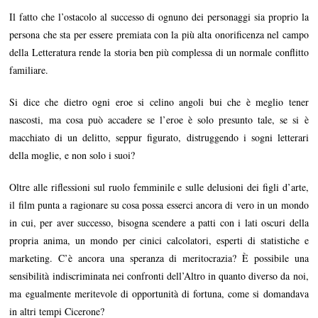
Il fatto che l’ostacolo al successo di ognuno dei personaggi sia proprio la
persona che sta per essere premiata con la più alta onorificenza nel campo
della Letteratura rende la storia ben più complessa di un normale conflitto
familiare.
Si dice che dietro ogni eroe si celino angoli bui che è meglio tener
nascosti, ma cosa può accadere se l’eroe è solo presunto tale, se si è
macchiato di un delitto, seppur figurato, distruggendo i sogni letterari
della moglie, e non solo i suoi?
Oltre alle riflessioni sul ruolo femminile e sulle delusioni dei figli d’arte,
il film punta a ragionare su cosa possa esserci ancora di vero in un mondo
in cui, per aver successo, bisogna scendere a patti con i lati oscuri della
propria anima, un mondo per cinici calcolatori, esperti di statistiche e
marketing. C’è ancora una speranza di meritocrazia? È possibile una
sensibilità indiscriminata nei confronti dell’Altro in quanto diverso da noi,
ma egualmente meritevole di opportunità di fortuna, come si domandava
in altri tempi Cicerone?