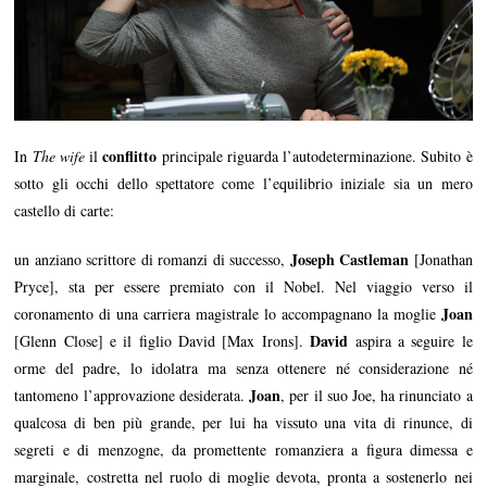
conflitto
In
The wife
il
principale riguarda l’autodeterminazione. Subito è
sotto gli occhi dello spettatore come l’equilibrio iniziale sia un mero
castello di carte:
Joseph Castleman
un anziano scrittore di romanzi di successo,
[Jonathan
Pryce], sta per essere premiato con il Nobel. Nel viaggio verso il
Joan
coronamento di una carriera magistrale lo accompagnano la moglie
David
[Glenn Close] e il figlio David [Max Irons].
aspira a seguire le
orme del padre, lo idolatra ma senza ottenere né considerazione né
Joan
tantomeno l’approvazione desiderata.
, per il suo Joe, ha rinunciato a
qualcosa di ben più grande, per lui ha vissuto una vita di rinunce, di
segreti e di menzogne, da promettente romanziera a figura dimessa e
marginale, costretta nel ruolo di moglie devota, pronta a sostenerlo nei