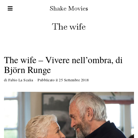
Shake Movies
The wife
The wife – Vivere nell’ombra, di
Björn Runge
di
Fabio La Scalia
Pubblicato il
25 Settembre 2018
2
O
t
t
o
b
r
e
2
0
1
8